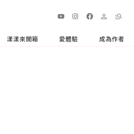
漾漾來開箱
愛體驗
成為作者