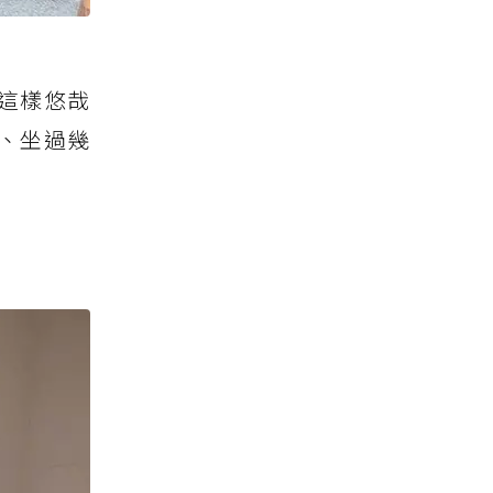
這樣悠哉
、坐過幾