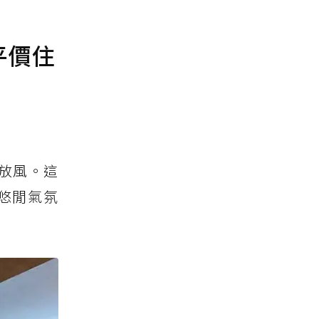
平價住
放風。這
悠閒氣氛