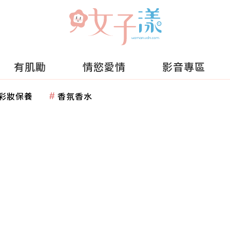
有肌勵
情慾愛情
影音專區
彩妝保養
香氛香水