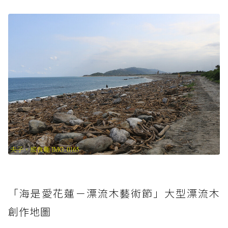
「海是愛花蓮－漂流木藝術節」大型漂流木
創作地圖