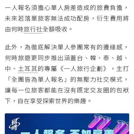
一人報名須擔心單人房差造成的旅費負擔，
未來若落單旅客無法成功配房，衍生費用將
由何時
旅行社
全額吸收。
此外，為徹底解決單人參團常有的邊緣感，
何時旅遊更同步推出涵蓋台、韓、泰、越、
中、
土耳其
的專屬《一人旅行企劃》，主打
「全團皆為單人報名」的無壓力社交模式，
讓每一位旅客都能在沒有既定交友圈的包袱
下，自在享受探索世界的樂趣。