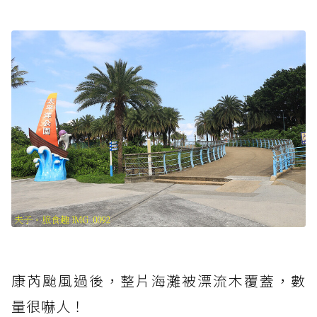
康芮颱風過後，整片海灘被漂流木覆蓋，數
量很嚇人！