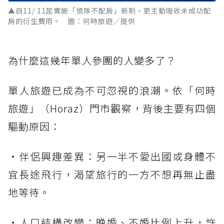
▲自11/ 11起實施「領隊不配房」新制，更主動吸收未成功配
房的衍生費用。 圖：何時旅遊／提供
為什麼這幾年單人參團的人變多了？
單人旅遊已成為不可忽視的浪潮。依「何時
旅遊」（Horaz）門市觀察，背後主要有四個
驅動原因：
・伴侶興趣差異：另一半不愛出國或身體不
宜長途飛行，渴望旅行的一方不想再無止盡
地等待。
・人口結構改變：晚婚、不婚比例上升，許