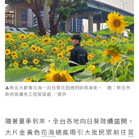
▲新北大都會花海－向日葵花田裡的帥氣身影。 圖：新北市
政府高灘地工程管理處 ／提供
隨著夏季到來，全台各地向日葵陸續盛開，
大片金黃色
花海
總能吸引大批民眾前往
賞