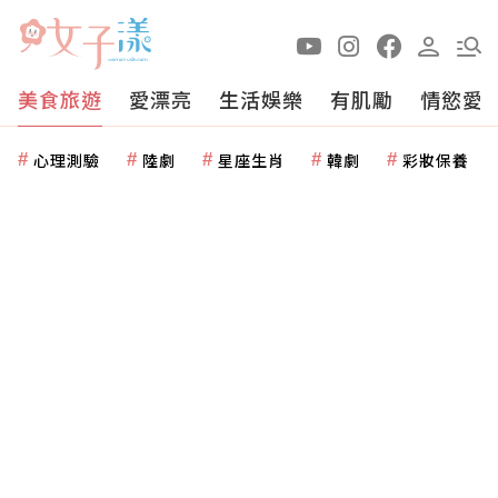
美食旅遊
愛漂亮
生活娛樂
有肌勵
情慾愛
心理測驗
陸劇
星座生肖
韓劇
彩妝保養