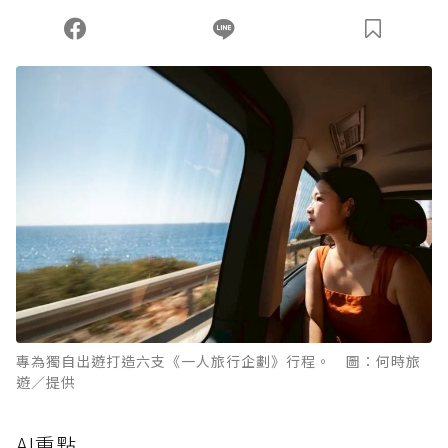
您當前剩餘 U 利點數：
0
點；前往
購買點數
專為獨自出遊打造六支《一人旅行企劃》行程。 圖：何時旅
遊／提供
AI重點