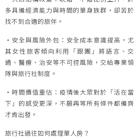
多具備經濟能力與時間的單身族群，卻苦於
找不到合適的旅伴。
・安全與風險外包：安全成本意識提高，尤
其女性旅客傾向利用「跟團」將語言、交
通、醫療、治安等不可控風險，交給專業領
隊與旅行社制度。
・時間價值重估：疫情後大眾對於「活在當
下」的感受更深，不願再等所有條件都備齊
才肯出發。
旅行社過往如何處理單人房？