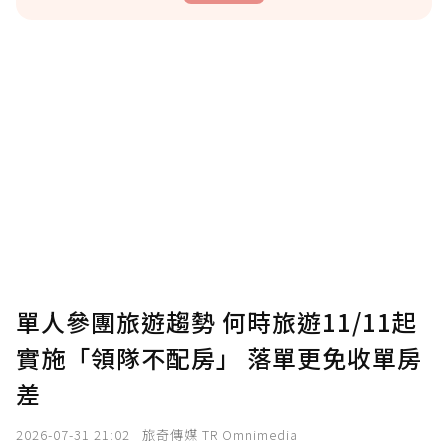
贊助說明
為了鼓勵作者持續創作更好的內容，會員可以
使用「贊助」功能實質回饋給喜愛的作者。可
將您認為適合的點數贈送給作者，一旦使用贊
助點數即不得撤銷，單筆贊助最低點數為30
點，最高點數沒有上限。
U 利點數 1 點 = NTD 1 元。
單人參團旅遊趨勢 何時旅遊11/11起
實施「領隊不配房」 落單更免收單房
確認送出
差
我已詳閱贊助說明，且同意站方的使用條款。
2026-07-31 21:02
旅奇傳媒 TR Omnimedia