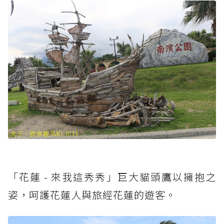
「花蓮 - 來我這秀秀」巨大貓頭鷹以擁抱之
姿，呵護花蓮人與旅經花蓮的遊客。