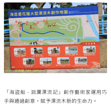
「海盜船 - 洄瀾漂流記」創作藝術家運用巧
手與通過創意，賦予漂流木新的生命力。