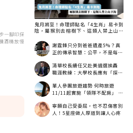
鬼月將至！命理師點名「4生肖」易卡到
陰，屬猴別去榕樹下、這類人禁上山下
一步一腳印探
海
醺酒精放慢
謝霆鋒只分到爸爸遺產5%？真
正的傳承智慧：公平，不是每個
人拿一樣多
清華校長續任又赴美遴選挨轟
職涯教練：大學校長應有「探
索」職涯權利嗎？
單人參團旅遊趨勢 何時旅遊
11/11起實施「領隊不配房」 落
單更免收單房差
寧願自己受委屈，也不忍傷害別
人！5星座做人厚道到讓人心疼