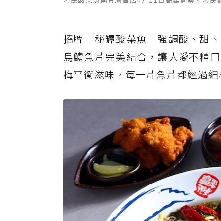
刁民酸菜魚南台灣首店4月11日高雄開幕。刁民
招牌「秘罈酸菜魚」強調酸、甜、
烏鱧魚片完美結合，讓人愛不釋口
梅平衡滋味，每一片魚片都經過細