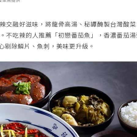
酸菜魚提供
辣交融好滋味，將龍骨高湯、秘罈醃製台灣酸菜
。不吃辣的人推薦「初戀番茄魚」，香濃番茄湯
心剔除鱗片、魚刺，美味更升級。