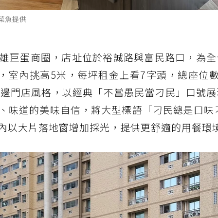
菜魚提供
雄巨蛋商圈，店址位於裕誠路與富民路口，為全
，室內挑高5米，每坪租金上看7字頭，總座位數
街邊門店風格，以經典「不當愚民當刁民」口號展
、味道的美味自信，將大型標語「刁民總是口味刁
內以大片落地窗增加採光，提供更舒適的用餐環