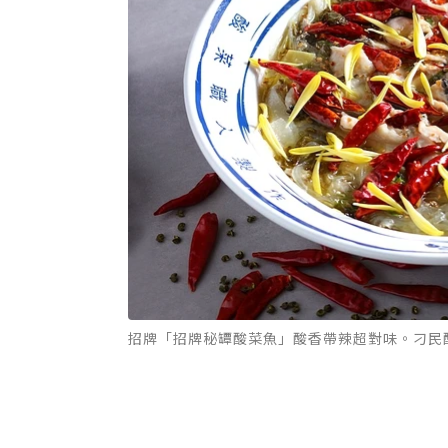
招牌「招牌秘罈酸菜魚」酸香帶辣超對味。刁民