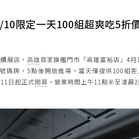
10限定一天100組超爽吃5折
持續展店，
高雄
首家旗艦門市「高雄富裕店」4月
號碼牌，5點後開放進場，當天僅提供100組客
11日起正式
開幕
，營業時間上午11點半至凌晨