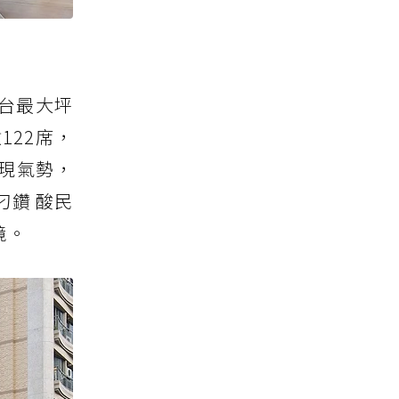
台最大坪
122席，
現氣勢，
鑽 酸民
境。