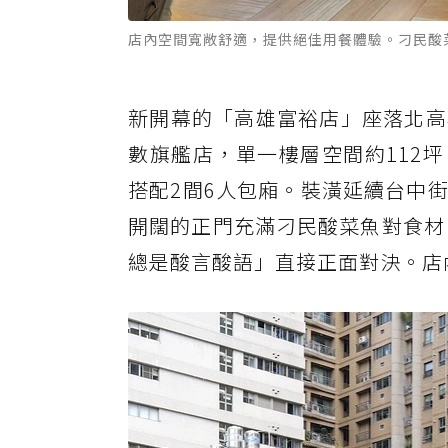
店內空間寬敞舒適，提供絕佳用餐體驗。刁民酸
新開幕的「高雄富裕店」座落北高
數旗艦店，單一樓層空間約112坪
搭配2間6人包廂。裝潢延續台中
開闊的正門充滿刁民酸菜魚對食材
總是酸言酸語」直接正面對決。店