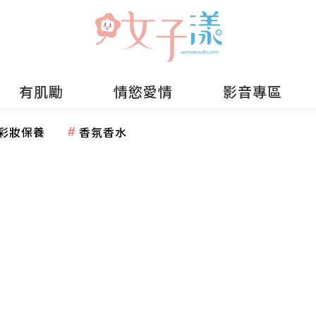
有肌勵
情慾愛情
影音專區
彩妝保養
香氛香水