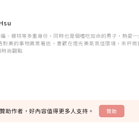
Hsu
、主編、模特等多重身份，同時也是個嗜吃如命的男子，熱愛
格對美的事物異常著迷，喜歡在燈光美氣氛佳環境，來杯微
與時尚觀點
贊助作者，好內容值得更多人支持。
贊助