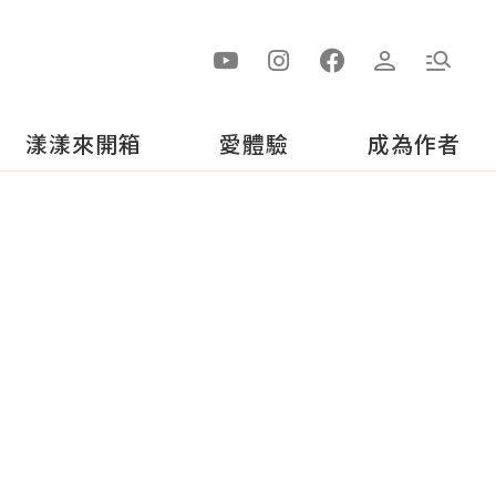
漾漾來開箱
愛體驗
成為作者