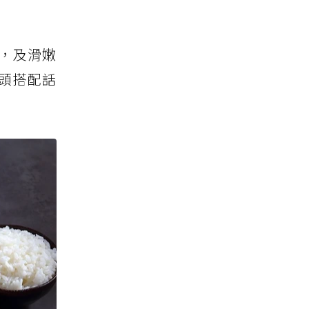
，及滑嫩
頭搭配話