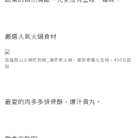
嚴選人氣火鍋食材
高雄鼓山火鍋吃到飽_潮虎老火鍋，獨家老饕九宮格，450元起
超
最愛的肉多多排骨酥、爆汁貢丸。