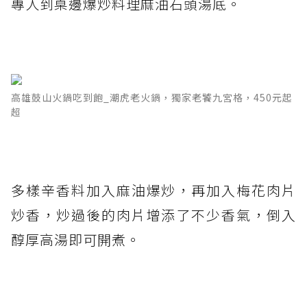
專人到桌邊爆炒料理麻油石頭湯底。
高雄鼓山火鍋吃到飽_潮虎老火鍋，獨家老饕九宮格，450元起
超
多樣辛香料加入麻油爆炒，再加入梅花肉片
炒香，炒過後的肉片增添了不少香氣，倒入
醇厚高湯即可開煮。