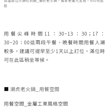
高雄鼓山火鍋吃到飽_潮虎老火鍋，獨家老饕九宮格，450元起
超
用餐尖峰時間11：30~13：30；17：
30~20：00這兩段午餐、晚餐時間用餐人潮
較多，建議可提早至少1天以上訂位，滿位時
可在此區稍坐等候。
■
潮虎老火鍋_用餐空間
用餐空間_金屬工業風格空間