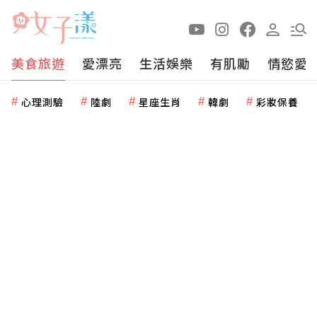
美食旅遊
愛漂亮
生活娛樂
有肌勵
情慾愛
心理測驗
陸劇
星座生肖
韓劇
彩妝保養