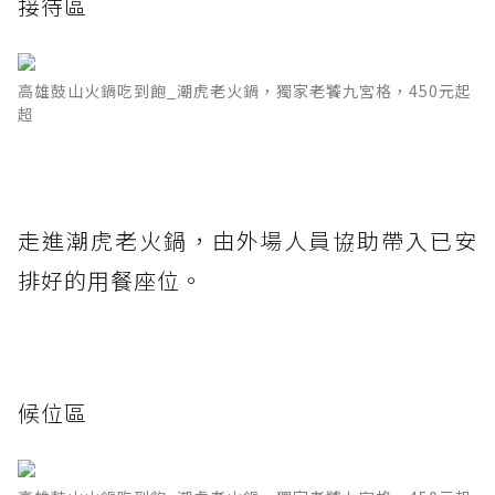
接待區
高雄鼓山火鍋吃到飽_潮虎老火鍋，獨家老饕九宮格，450元起
超
走進潮虎老火鍋，由外場人員協助帶入已安
排好的用餐座位。
候位區