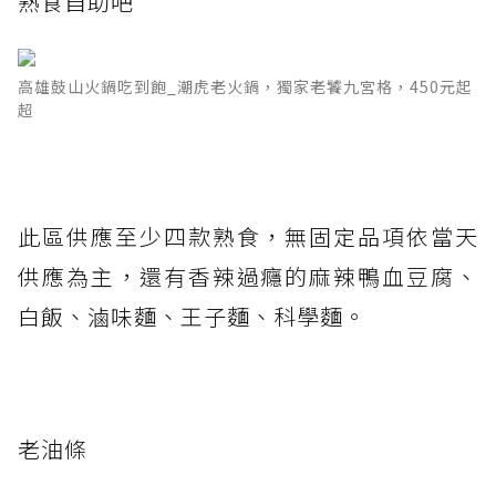
熟食自助吧
高雄鼓山火鍋吃到飽_潮虎老火鍋，獨家老饕九宮格，450元起
超
此區供應至少四款熟食，無固定品項依當天
供應為主，還有香辣過癮的麻辣鴨血豆腐、
白飯、滷味麵、王子麵、科學麵。
老油條