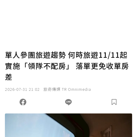
為了鼓勵作者持續創作更好的內容，會員可以
使用「贊助」功能實質回饋給喜愛的作者。可
將您認為適合的點數贈送給作者，一旦使用贊
助點數即不得撤銷，單筆贊助最低點數為30
點，最高點數沒有上限。
U 利點數 1 點 = NTD 1 元。
單人參團旅遊趨勢 何時旅遊11/11起
實施「領隊不配房」 落單更免收單房
確認送出
差
我已詳閱贊助說明，且同意站方的使用條款。
2026-07-31 21:02
旅奇傳媒 TR Omnimedia
您當前剩餘 U 利點數：
0
點；前往
購買點數