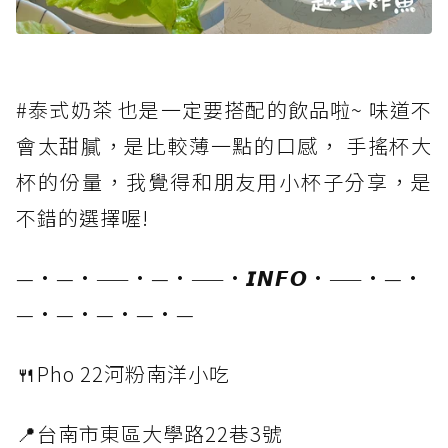
#泰式奶茶 也是一定要搭配的飲品啦~ 味道不
會太甜膩，是比較薄一點的口感， 手搖杯大
杯的份量，我覺得和朋友用小杯子分享，是
不錯的選擇喔!
—·—·——·—·——·𝙄𝙉𝙁𝙊·——·—·
—·—·—·—·—
🍴Pho 22河粉南洋小吃
📍台南市東區大學路22巷3號