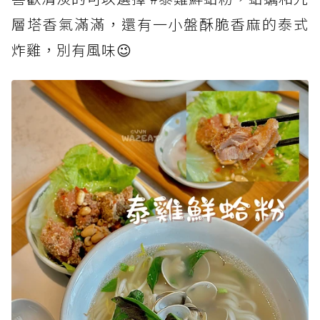
層塔香氣滿滿，還有一小盤酥脆香麻的泰式
炸雞，別有風味😉