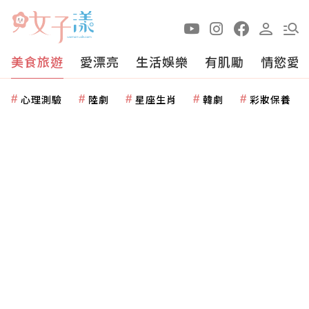
美食旅遊
愛漂亮
生活娛樂
有肌勵
情慾愛
心理測驗
陸劇
星座生肖
韓劇
彩妝保養