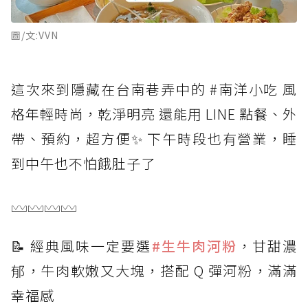
圖/文:VVN
這次來到隱藏在台南巷弄中的 #南洋小吃 風
格年輕時尚，乾淨明亮 還能用 LINE 點餐、外
帶、預約，超方便✨ 下午時段也有營業，睡
到中午也不怕餓肚子了
𓈊𓈊𓈊𓈊
📝 經典風味一定要選
#生牛肉河粉
，甘甜濃
郁，牛肉軟嫩又大塊，搭配 Q 彈河粉，滿滿
幸福感