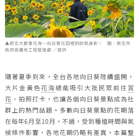
▲新北大都會花海－向日葵花田裡的帥氣身影。 圖：新北市
政府高灘地工程管理處 ／提供
隨著夏季到來，全台各地向日葵陸續盛開，
大片金黃色
花海
總能吸引大批民眾前往
賞
花
、拍照打卡，也讓各個向日葵景點成為社
群上的熱門話題。多數向日葵景點的花期落
在每年6月至10月，不過，受到種植時間與氣
候條件影響，各地花期仍略有差異。本篇整