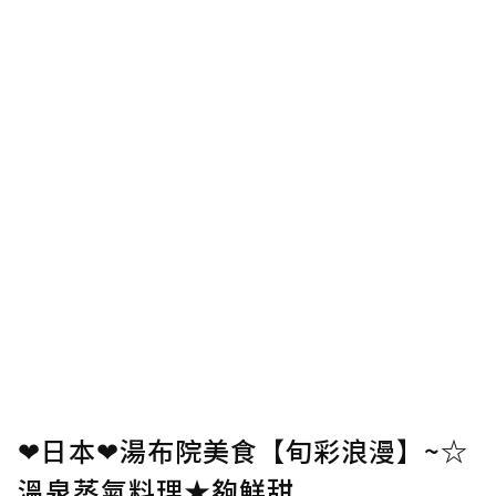
❤日本❤湯布院美食【旬彩浪漫】~☆
溫泉蒸氣料理★夠鮮甜