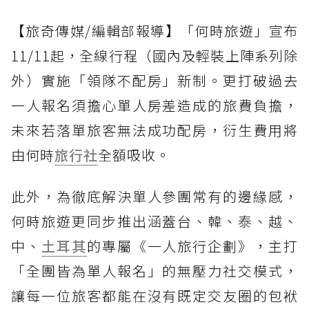
【旅奇傳媒/編輯部報導】「何時旅遊」宣布
11/11起，全線行程（國內及輕裝上陣系列除
外）實施「領隊不配房」新制。更打破過去
一人報名須擔心單人房差造成的旅費負擔，
未來若落單旅客無法成功配房，衍生費用將
由何時
旅行社
全額吸收。
此外，為徹底解決單人參團常有的邊緣感，
何時旅遊更同步推出涵蓋台、韓、泰、越、
中、
土耳其
的專屬《一人旅行企劃》，主打
「全團皆為單人報名」的無壓力社交模式，
讓每一位旅客都能在沒有既定交友圈的包袱