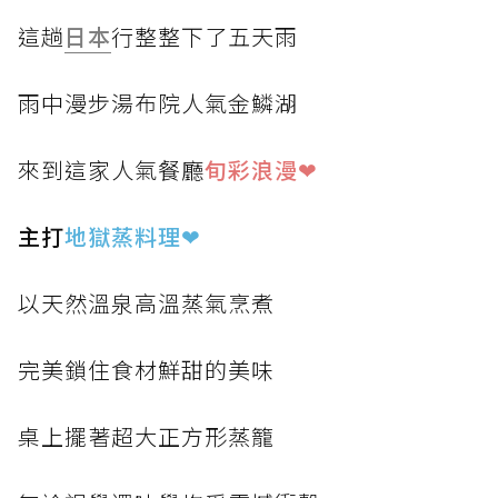
這趟
日本
行整整下了五天雨
雨中漫步湯布院人氣金鱗湖
來到這家人氣餐廳
旬彩浪漫❤
主打
地獄蒸料理
❤
以天然溫泉高溫蒸氣烹煮
完美鎖住食材鮮甜的美味
桌上擺著超大正方形蒸籠