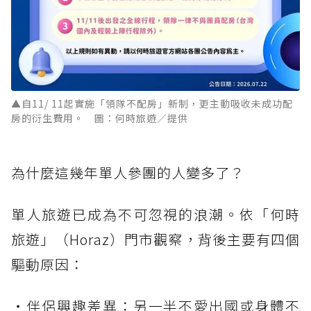
▲自11/ 11起實施「領隊不配房」新制，更主動吸收未成功配
房的衍生費用。 圖：何時旅遊／提供
為什麼這幾年單人參團的人變多了？
單人旅遊已成為不可忽視的浪潮。依「何時
旅遊」（Horaz）門市觀察，背後主要有四個
驅動原因：
・伴侶興趣差異：另一半不愛出國或身體不