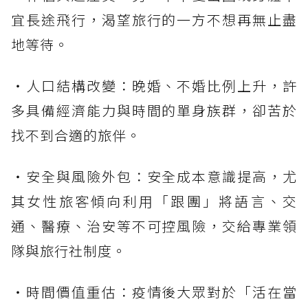
宜長途飛行，渴望旅行的一方不想再無止盡
地等待。
・人口結構改變：晚婚、不婚比例上升，許
多具備經濟能力與時間的單身族群，卻苦於
找不到合適的旅伴。
・安全與風險外包：安全成本意識提高，尤
其女性旅客傾向利用「跟團」將語言、交
通、醫療、治安等不可控風險，交給專業領
隊與旅行社制度。
・時間價值重估：疫情後大眾對於「活在當