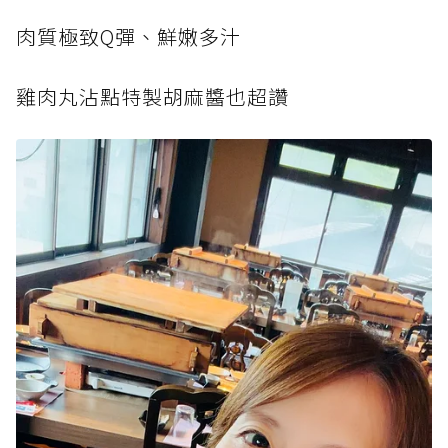
肉質極致Q彈、鮮嫩多汁
雞肉丸沾點特製胡麻醬也超讚