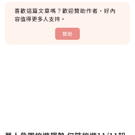
喜歡這篇文章嗎？歡迎贊助作者，好內
容值得更多人支持。
贊助
贊助說明
為了鼓勵作者持續創作更好的內容，會員可以
使用「贊助」功能實質回饋給喜愛的作者。可
將您認為適合的點數贈送給作者，一旦使用贊
助點數即不得撤銷，單筆贊助最低點數為30
點，最高點數沒有上限。
U 利點數 1 點 = NTD 1 元。