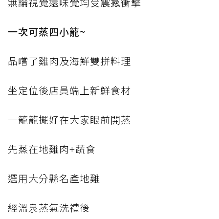
無論視覺還味覺均受震撼衝擊
一次可蒸四小籠~
品嚐了雞肉及海鮮雙拼料理
坐定位後店員端上新鮮食材
一籠籠擺好在大家眼前開蒸
先蒸在地雞肉+蔬食
選用大分縣名產地雞
經溫泉蒸氣洗禮後