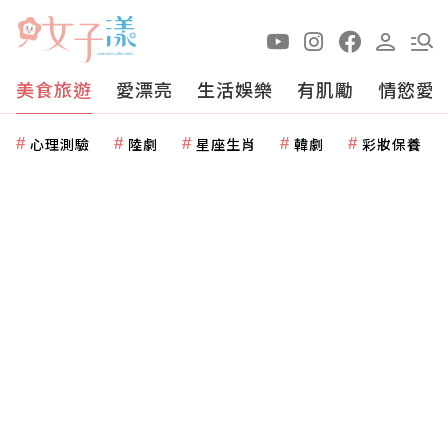
美食旅遊
愛漂亮
生活娛樂
有肌勵
情慾愛
心理測驗
陸劇
星座生肖
韓劇
彩妝保養