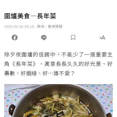
圍爐美食—長年菜
2025-01-29 00:10
蒔緣‧鹿角腓腓
除夕夜圍爐的佳餚中，不能少了一道重要主
角《長年菜》，寓意長長久久的好光景、好
壽數、好姻緣、好…誰不愛？