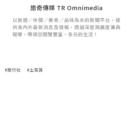
旅奇傳媒 TR Omnimedia
以旅遊／休閒／美食／品味為本的新聞平台，提
供海內外最新消息及情報，透過深度與廣度兼具
報導，帶領您閱覽豐富、多元的生活！
#旅行社
#土耳其