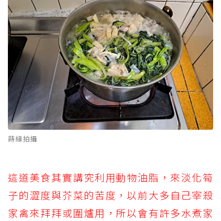
蒔緣拍攝
這道美食其實講究利用動物油脂，來淡化筍
子的澀度與芥菜的苦度，以前大多自己宰殺
家禽來拜拜或圍爐用，所以會有許多水煮家