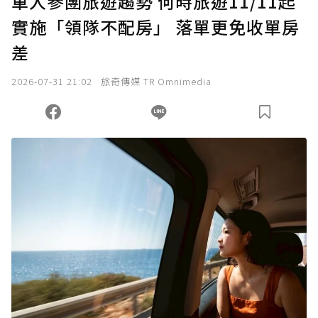
單人參團旅遊趨勢 何時旅遊11/11起
實施「領隊不配房」 落單更免收單房
確認送出
差
我已詳閱贊助說明，且同意站方的使用條款。
2026-07-31 21:02
旅奇傳媒 TR Omnimedia
您當前剩餘 U 利點數：
0
點；前往
購買點數