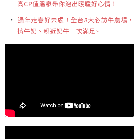
高CP值溫泉帶你泡出暖暖好心情！
過年走春好去處！全台8大必訪牛農場，
擠牛奶、親近奶牛一次滿足~