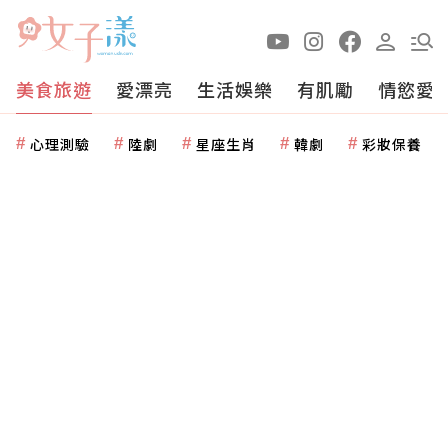
美食旅遊
愛漂亮
生活娛樂
有肌勵
情慾愛
心理測驗
陸劇
星座生肖
韓劇
彩妝保養