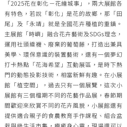
「2025花在彰化－花繪城事」，兩大展館各
有特色，若說「彰化」是花的故鄉，那「田
尾」及「永靖」就是全國花卉種植的重鎮。
主展館「時嶼」融合花卉藝術及SDGs理念，
運用社頭織襪、廢棄的葡萄藤，打造出兼具
美學、環保意識的裝置藝術，還有一個夢幻
打卡熱點「花海希望」互動展區，是時下熱
門的動態投影技術，相當新鮮有趣。在小展
館「植空間」，過去只有一個展覽，這次小
展館有三個檔期不同的花藝作品展，春節期
間歡迎來欣賞不同的花卉風貌，小展館還有
提供適合親子的食農教育手作課程、組合盆
栽與綠生活市集，療癒身心靈，現場還可以