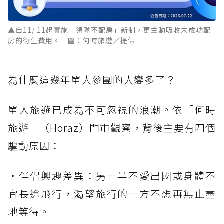
▲自11/ 11起實施「領隊不配房」新制，更主動吸收未成功配
房的衍生費用。 圖：何時旅遊／提供
為什麼這幾年單人參團的人變多了？
單人旅遊已成為不可忽視的浪潮。依「何時
旅遊」（Horaz）門市觀察，背後主要有四個
驅動原因：
・伴侶興趣差異：另一半不愛出國或身體不
宜長途飛行，渴望旅行的一方不想再無止盡
地等待。