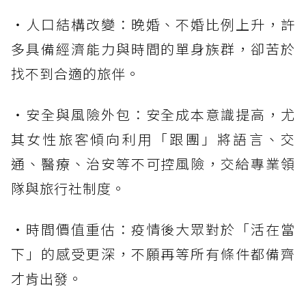
・人口結構改變：晚婚、不婚比例上升，許
多具備經濟能力與時間的單身族群，卻苦於
找不到合適的旅伴。
・安全與風險外包：安全成本意識提高，尤
其女性旅客傾向利用「跟團」將語言、交
通、醫療、治安等不可控風險，交給專業領
隊與旅行社制度。
・時間價值重估：疫情後大眾對於「活在當
下」的感受更深，不願再等所有條件都備齊
才肯出發。