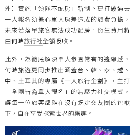
外）實施「領隊不配房」新制。更打破過去
一人報名須擔心單人房差造成的旅費負擔，
未來若落單旅客無法成功配房，衍生費用將
由何時
旅行社
全額吸收。
此外，為徹底解決單人參團常有的邊緣感，
何時旅遊更同步推出涵蓋台、韓、泰、越、
中、
土耳其
的專屬《一人旅行企劃》，主打
「全團皆為單人報名」的無壓力社交模式，
讓每一位旅客都能在沒有既定交友圈的包袱
下，自在享受探索世界的樂趣。