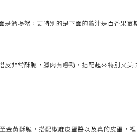
面是鱈場蟹，更特別的是下面的醬汁是百香果慕
塔皮非常酥脆，臘肉有嚼勁，搭配起來特別又美
至金黃酥脆，搭配椒麻皮蛋醬以及真的皮蛋，裡