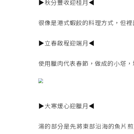
▶秋分豐收迎桂月◀
很像是港式蝦餃的料理方式，但裡
▶立春啟程迎端月◀
使用臘肉代表春節，做成的小塔，
▶大寒煖心迎臘月◀
湯的部分是先將東部沿海的魚片煎