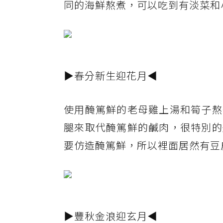
同的海鮮熬煮，可以吃到有淡菜和
▶春分新生迎花月◀
使用醃篤鮮的老母雞上湯和筍子熬
腿來取代醃篤鮮的鹹肉，很特別的
要仿造醃篤鮮，所以裡面居然有豆
▶豐秋金浪迎玄月◀