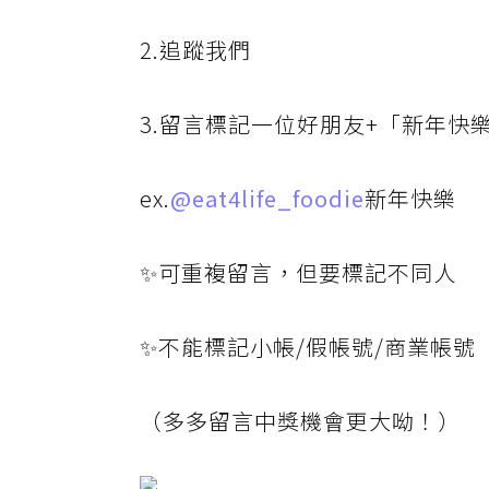
2.追蹤我們
3.留言標記一位好朋友+「新年快
ex.
@eat4life_foodie
新年快樂
✨可重複留言，但要標記不同人
✨不能標記小帳/假帳號/商業帳號
（多多留言中獎機會更大呦！）