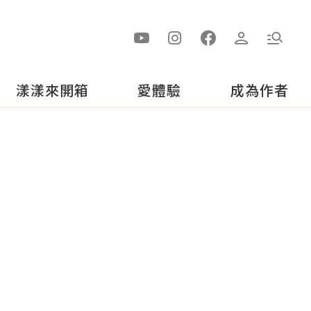
漾漾來開箱
愛體驗
成為作者