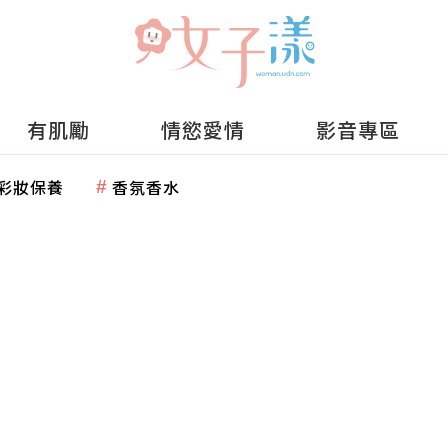
有肌勵
情慾愛情
影音專區
彩妝保養
香氛香水