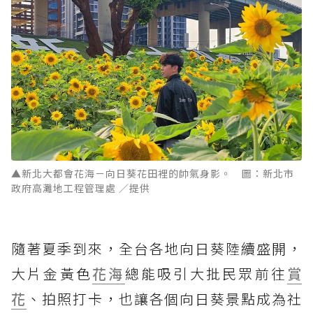
▲新北大都會花海－向日葵花田裡的帥氣身影。 圖：新北市
政府高灘地工程管理處 ／提供
隨著夏季到來，全台各地向日葵陸續盛開，
大片金黃色
花海
總能吸引大批民眾前往
賞
花
、拍照打卡，也讓各個向日葵景點成為社