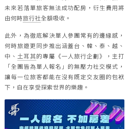
未來若落單旅客無法成功配房，衍生費用將
由何時
旅行社
全額吸收。
此外，為徹底解決單人參團常有的邊緣感，
何時旅遊更同步推出涵蓋台、韓、泰、越、
中、
土耳其
的專屬《一人旅行企劃》，主打
「全團皆為單人報名」的無壓力社交模式，
讓每一位旅客都能在沒有既定交友圈的包袱
下，自在享受探索世界的樂趣。