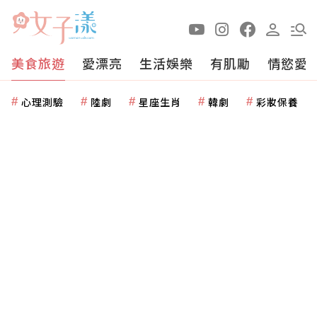
美食旅遊
愛漂亮
生活娛樂
有肌勵
情慾愛
心理測驗
陸劇
星座生肖
韓劇
彩妝保養