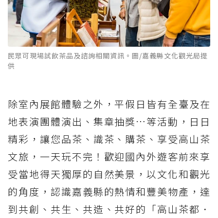
民眾可現場試飲茶品及諮詢相關資訊。圖/嘉義縣文化觀光局提
供
除室內展館體驗之外，平假日皆有全臺及在
地表演團體演出、集章抽獎…等活動，日日
精彩，讓您品茶、識茶、購茶、享受高山茶
文旅，一天玩不完！歡迎國內外遊客前來享
受當地得天獨厚的自然美景，以文化和觀光
的角度，認識嘉義縣的熱情和豐美物產，達
到共創、共生、共造、共好的「高山茶都．