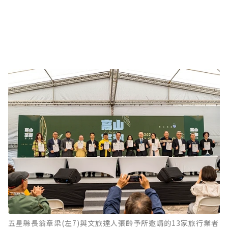
五星縣長翁章梁(左7)與文旅達人張齡予所邀請的13家旅行業者