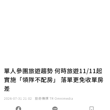
贊助說明
為了鼓勵作者持續創作更好的內容，會員可以
使用「贊助」功能實質回饋給喜愛的作者。可
將您認為適合的點數贈送給作者，一旦使用贊
助點數即不得撤銷，單筆贊助最低點數為30
點，最高點數沒有上限。
U 利點數 1 點 = NTD 1 元。
單人參團旅遊趨勢 何時旅遊11/11起
實施「領隊不配房」 落單更免收單房
確認送出
差
我已詳閱贊助說明，且同意站方的使用條款。
2026-07-31 21:02
旅奇傳媒 TR Omnimedia
您當前剩餘 U 利點數：
0
點；前往
購買點數