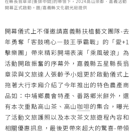
在縣長翁章梁(後排中間)的帶領下，2024高山茶都．嘉義活動
開幕正式啟動。圖/嘉義縣文化觀光局提供
開幕儀式上不僅邀請嘉義縣扶植藝文團隊-去
年勇奪「客鼓鳴心—鼓王爭霸戰」的「愛+1
擊樂團」帶來精彩開場表演「乘風破浪」為
活動開啟振奮的序幕外，嘉義縣五星縣長翁
章梁與文旅達人張齡予小姐更於啟動儀式上
拖著大行李廂介紹了今年推出的特色農產商
品如：中埔鄉農會特產、番路鄉米餅外，還
有本次重點高山茶、高山
咖啡
的集合，曝光
了活動文旅護照以及本次茶文旅遊程內容和
相關優惠訊息，最後更帶來超大的驚喜-帶領