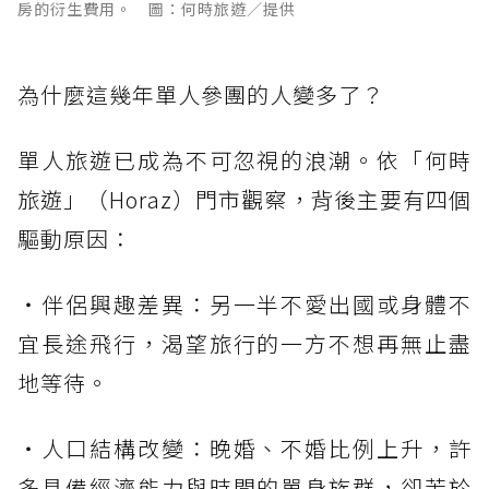
房的衍生費用。 圖：何時旅遊／提供
為什麼這幾年單人參團的人變多了？
單人旅遊已成為不可忽視的浪潮。依「何時
旅遊」（Horaz）門市觀察，背後主要有四個
驅動原因：
・伴侶興趣差異：另一半不愛出國或身體不
宜長途飛行，渴望旅行的一方不想再無止盡
地等待。
・人口結構改變：晚婚、不婚比例上升，許
多具備經濟能力與時間的單身族群，卻苦於