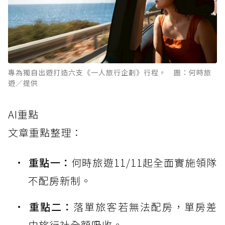
專為獨自出遊打造六支《一人旅行企劃》行程。 圖：何時旅
遊／提供
AI重點
文章重點整理：
重點一：
何時旅遊11/11起全面實施領隊
不配房新制。
重點二：
落單旅客若無法配房，單房差
由旅行社全額吸收。