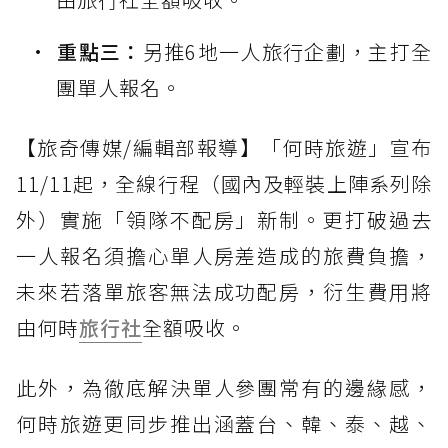
重點三：
另推6地一人旅行企劃，主打全
團單人報名。
【旅奇傳媒/編輯部報導】「何時旅遊」宣布
11/11起，全線行程（國內及輕裝上陣系列除
外）實施「領隊不配房」新制。更打破過去
一人報名須擔心單人房差造成的旅費負擔，
未來若落單旅客無法成功配房，衍生費用將
由何時
旅行社
全額吸收。
此外，為徹底解決單人參團常有的邊緣感，
何時旅遊更同步推出涵蓋台、韓、泰、越、