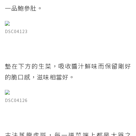
一品鮑參肚。
DSC04123
墊在下方的生菜，吸收醬汁鮮味而保留剛好
的脆口感，滋味相當好。
DSC04126
古法蒸龍虎斑，每一道菜端上都是大器之