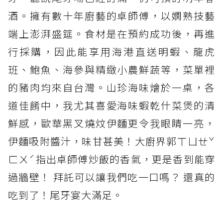
酒。擁有數十年廚藝的卓師傅，以嫻熟技藝
端上澎湃盛筵。食材是在預約成功後，再進
行採購，因此能享用海港直送明蝦、龍虎
班、鮑魚、海參與精緻小農鮮蔬等，菜單裡
的豬肉均來自台灣。山珍海味燴於一桌，各
道佳餚中，我尤其喜愛海味蝦乾什菜煲的清
鮮感，歐華黑叉燒炆伊麵更令我眼睛一亮，
伊麵吸附醬汁，味甘甚美！大廚界郭ㄒㄩㄝˇ
ㄈㄨˊ指出卓師傅炒飯的香氣，更是香到能穿
過牆壁！ 拜託可以讓我們吃一口嗎？ 還真的
吃到了！尾牙宴大滿足。