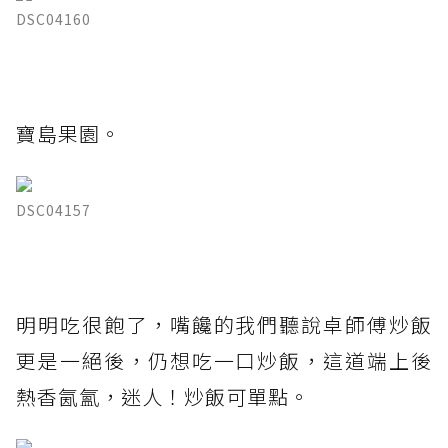
DSC04160
寶島果園。
DSC04157
明明吃很飽了，嘴饞的我們聽說卓師傅炒飯
更是一絕後，仍想吃一口炒飯，這道端上後
熱香氤氳，迷人！炒飯可單點。