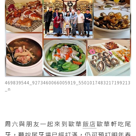
469839544_9273460066005919_5501017483217199213
_n
周六與朋友一起來到歐華
飯店
歐華軒吃尾
牙，聽說尾牙場已經訂滿，仍可預訂明年春