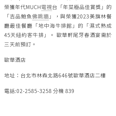
榮獲年代MUCH
電視
台「年菜極品佳賞獎」的
「吉品鮑魚
佛跳牆
」，與榮獲2023美旗林餐
廳最佳餐廳「地中海牛排館」的「濕式熟成
45天紐約客牛排」。 歐華軒尾牙春酒宴需於
三天前預訂。
歐華酒店
地址：台北市林森北路646號歐華酒店二樓
電話:02-2585-3258 分機 839