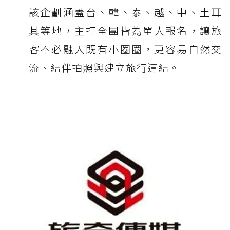
該企劃涵蓋台、韓、泰、越、中、土耳
其等地，主打全團皆為單人報名，讓旅
客不必融入既有小圈圈，更容易自然交
流、結伴拍照與建立旅行連結。