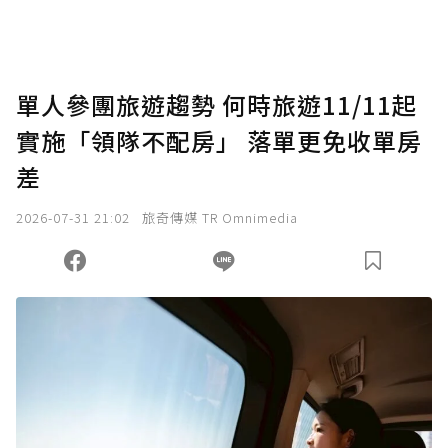
助點數即不得撤銷，單筆贊助最低點數為30
點，最高點數沒有上限。
U 利點數 1 點 = NTD 1 元。
單人參團旅遊趨勢 何時旅遊11/11起
實施「領隊不配房」 落單更免收單房
確認送出
差
我已詳閱贊助說明，且同意站方的使用條款。
2026-07-31 21:02
旅奇傳媒 TR Omnimedia
您當前剩餘 U 利點數：
0
點；前往
購買點數