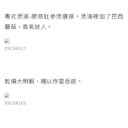
粵式煲湯-膠原肚參煲唐排。煲湯裡加了巴西
蘑菇，香氣迷人。
DSC04117
乾燒大明蝦，襯以炸雲吞皮。
DSC04103