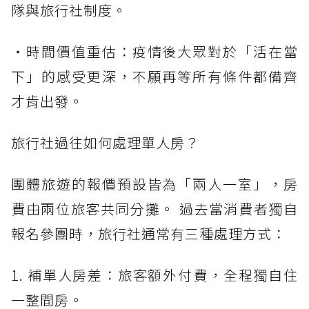
隊與旅行社制度。
・時間價值重估：疫情後大眾對於「活在當
下」的感受更深，不願再等所有條件都備齊
才肯出發。
旅行社過往如何處理單人房？
團體旅遊的報價預設皆為「兩人一室」，房
費由兩位旅客共同分攤。 過去當消費者獨自
報名參團時，旅行社通常有三種處理方式：
1. 補單人房差：旅客額外付費，全程獨自住
一整間房。