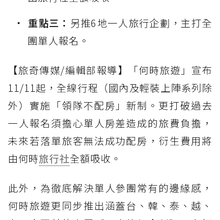
重點三：
另推6地一人旅行企劃，主打全
團單人報名。
【旅奇傳媒/編輯部報導】「何時旅遊」宣布
11/11起，全線行程（國內及輕裝上陣系列除
外）實施「領隊不配房」新制。更打破過去
一人報名須擔心單人房差造成的旅費負擔，
未來若落單旅客無法成功配房，衍生費用將
由何時
旅行社
全額吸收。
此外，為徹底解決單人參團常有的邊緣感，
何時旅遊更同步推出涵蓋台、韓、泰、越、