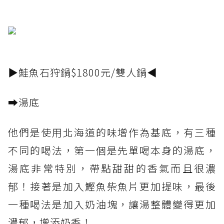
▶鮭魚石狩鍋$1800元/雙人鍋◀
➡️湯底
他們是使用北海道的味增作為基底，有三種
不同的喝法，第一個是先單喝本身的湯底，
湯底非常特別，帶點甜甜的香氣而且很濃
郁！接著是加入鰹魚柴魚片更加提味，最後
一種喝法是加入奶油塊，讓湯整體變得更加
濃郁，增添奶香！