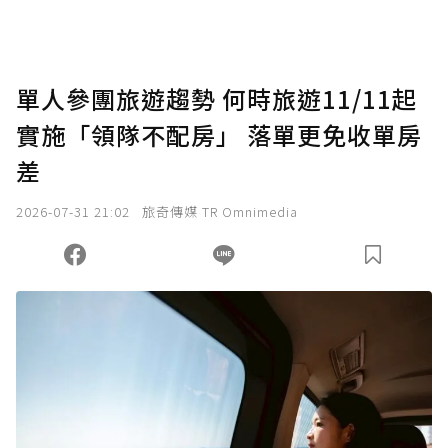
助點數即不得撤銷，單筆贊助最低點數為30
點，最高點數沒有上限。
U 利點數 1 點 = NTD 1 元。
單人參團旅遊趨勢 何時旅遊11/11起
實施「領隊不配房」 落單更免收單房
確認送出
差
我已詳閱贊助說明，且同意站方的使用條款。
2026-07-31 21:02
旅奇傳媒 TR Omnimedia
您當前剩餘 U 利點數：
0
點；前往
購買點數