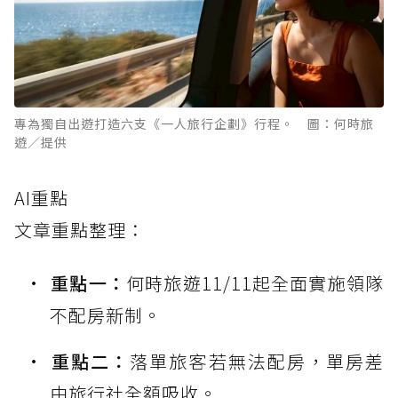
專為獨自出遊打造六支《一人旅行企劃》行程。 圖：何時旅
遊／提供
AI重點
文章重點整理：
重點一：
何時旅遊11/11起全面實施領隊
不配房新制。
重點二：
落單旅客若無法配房，單房差
由旅行社全額吸收。