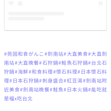
#莞固和食がんこ
#劍南站
#大直美食
#大直劍
南站
#大直晚餐
#石狩鍋
#鮭魚石狩鍋
#台北石
狩鍋
#海鮮
#和食料理
#懷石料理
#日本懷石料
理
#日本石狩鍋
#刺身盛合
#紅豆湯
#劍南站附
近美食
#劍南站晚餐
#鮭魚
#日本火鍋
#能吃就
是福x吃台北