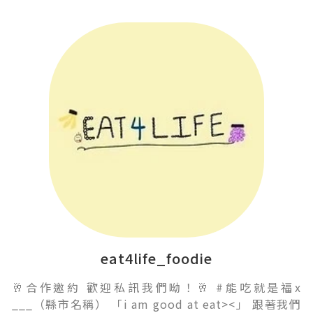
eat4life_foodie
🥂合作邀約 歡迎私訊我們呦！🥂 #能吃就是福x
___（縣市名稱） 「i am good at eat><」 跟著我們