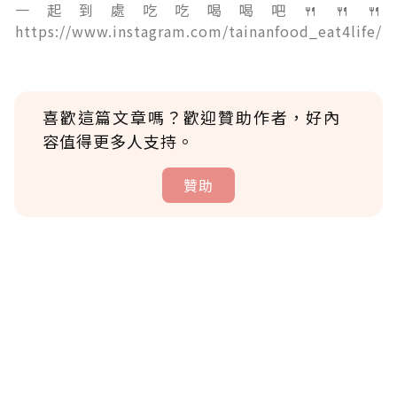
一起到處吃吃喝喝吧🍴🍴🍴
https://www.instagram.com/tainanfood_eat4life/
喜歡這篇文章嗎？歡迎贊助作者，好內
容值得更多人支持。
贊助
贊助說明
為了鼓勵作者持續創作更好的內容，會員可以
使用「贊助」功能實質回饋給喜愛的作者。可
將您認為適合的點數贈送給作者，一旦使用贊