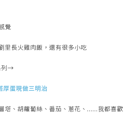
感覺
劉里長火雞肉飯，還有很多小吃
系列→
塔厚蛋現做三明治
、胡蘿蔔絲、番茄、蔥花、......我都喜歡