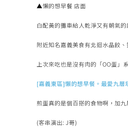
▲懶的想早餐 店面
白配黃的攤車給人乾淨又有朝氣的
附近知名嘉義美食有北迴水晶餃、
上次來吃也是沒有肉的「OO蛋」
[嘉義東區]懶的想早餐。最愛九層
煎蛋真的是個百搭的食物啊，加九層塔
(客串演出: J哥)