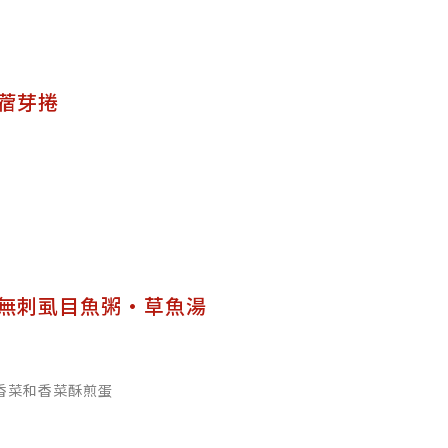
苜蓿芽捲
牌無刺虱目魚粥·草魚湯
香菜和香菜酥煎蛋