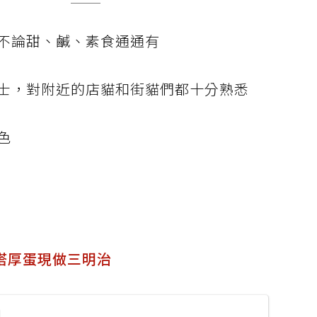
不論甜、鹹、素食通通有
士，對附近的店貓和街貓們都十分熟悉
色
塔厚蛋現做三明治