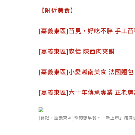
【附近美食】
[嘉義東區]苜見‧好吃不胖 手工
[嘉義東區]森恬 陝西肉夾饃
[嘉義東區]小愛越南美食 法國麵包
[嘉義東區]六十年傳承專業 正老
[食記。嘉義東區]懶的想早餐。「新上市」滿滿