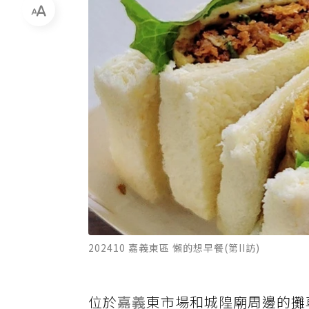
202410 嘉義東區 懶的想早餐(第II訪)
位於
嘉義
東市場和城隍廟周邊的攤