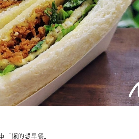
車「懶的想
早餐
」