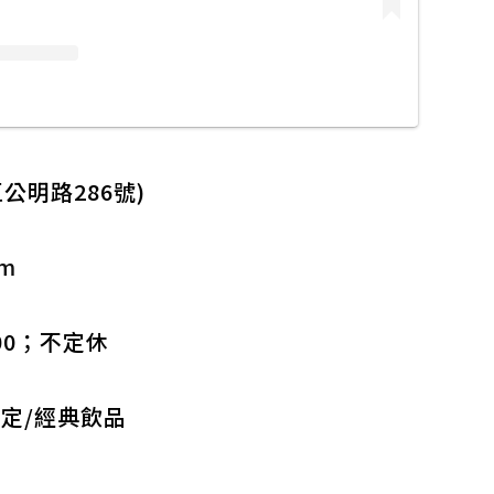
公明路286號)
am
1:00；不定休
限定/經典飲品