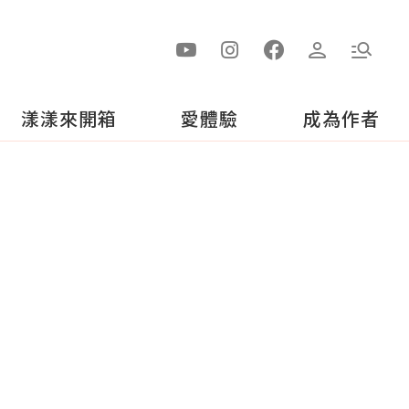
漾漾來開箱
愛體驗
成為作者