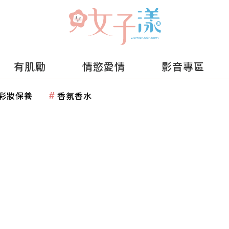
有肌勵
情慾愛情
影音專區
彩妝保養
香氛香水