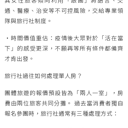
其女性旅客傾向利用「跟團」將語言、交
通、醫療、治安等不可控風險，交給專業領
隊與旅行社制度。
・時間價值重估：疫情後大眾對於「活在當
下」的感受更深，不願再等所有條件都備齊
才肯出發。
旅行社過往如何處理單人房？
團體旅遊的報價預設皆為「兩人一室」，房
費由兩位旅客共同分攤。 過去當消費者獨自
報名參團時，旅行社通常有三種處理方式：