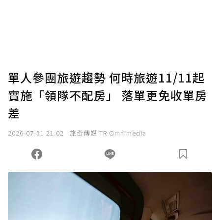
使用「贊助」功能實質回饋給喜愛的作者。可
將您認為適合的點數贈送給作者，一旦使用贊
助點數即不得撤銷，單筆贊助最低點數為30
點，最高點數沒有上限。
U 利點數 1 點 = NTD 1 元。
單人參團旅遊趨勢 何時旅遊11/11起
實施「領隊不配房」 落單更免收單房
確認送出
差
我已詳閱贊助說明，且同意站方的使用條款。
2026-07-31 21:02
旅奇傳媒 TR Omnimedia
您當前剩餘 U 利點數：
0
點；前往
購買點數