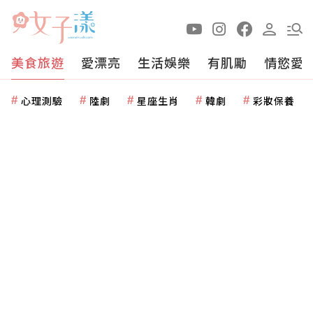
美食旅遊
愛漂亮
生活娛樂
有肌勵
情慾愛
心理測驗
陸劇
星座生肖
韓劇
彩妝保養