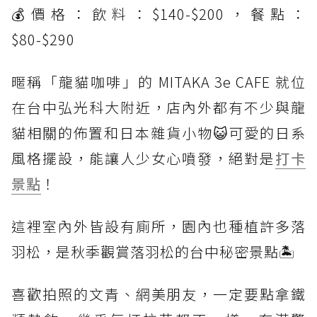
💰價格：飲料：$140-$200，餐點：
$80-$290
暱稱「龍貓咖啡」的 MITAKA 3e CAFE 就位
在台中弘光科大附近，店內外都有不少與龍
貓相關的佈置和日本雜貨小物😺可愛的日系
風格擺設，能讓人少女心噴發，絕對是
打卡
景點
！
這裡室內外皆設有廁所，園內也種植許多落
羽松，是秋季觀賞落羽松的台中秘密景點🏝️
喜歡拍照的文青、網美朋友，一定要點拿鐵