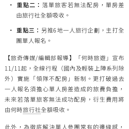
重點二：
落單旅客若無法配房，單房差
由旅行社全額吸收。
重點三：
另推6地一人旅行企劃，主打全
團單人報名。
【旅奇傳媒/編輯部報導】「何時旅遊」宣布
11/11起，全線行程（國內及輕裝上陣系列除
外）實施「領隊不配房」新制。更打破過去
一人報名須擔心單人房差造成的旅費負擔，
未來若落單旅客無法成功配房，衍生費用將
由何時
旅行社
全額吸收。
此外，為徹底解決單人參團常有的邊緣感，