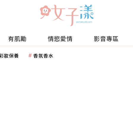
有肌勵
情慾愛情
影音專區
彩妝保養
香氛香水