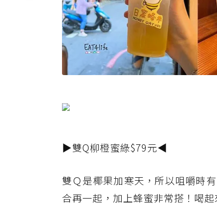
▶雙Q柳橙蜜綠$79元◀
雙Ｑ是椰果加寒天，所以咀嚼時有
合再一起，加上蜂蜜非常搭！喝起