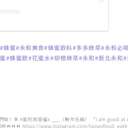
#蜂蜜
#永和美食
#蜂蜜飲料
#多多綠茶
#永和必
蜂蜜
#蜂蜜飲
#花蜜水
#柳橙綠茶
#永和
#新北永和
北
！🥂 #能吃就是福x ___（縣市名稱） 「i am good at e
 https://www.instagram.com/tainanfood_eat4l