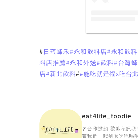
#
日蜜蜂禾
#永和飲料店
#永和飲料
料店推薦
#永和外送
#飲料
#台灣
店
#新北飲料
#
#能吃就是福x吃台
eat4life_foodie
🥂合作邀約 歡迎私訊我們呦
著我們一起到處吃吃喝喝吧🍴🍴