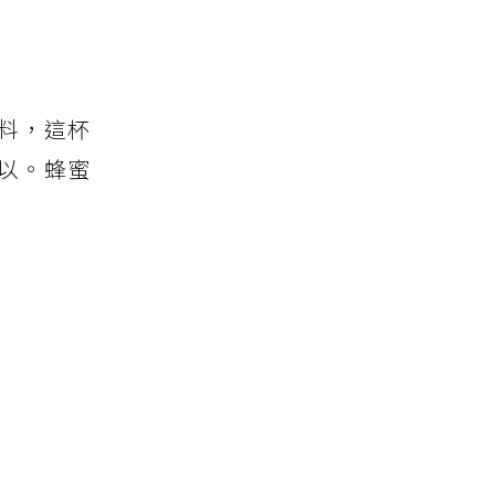
料，這杯
以。蜂蜜