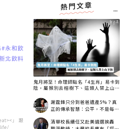
熱門文章
喝
#永和飲
#新北飲料
鬼月將至！命理師點名「4生肖」易卡到
陰，屬猴別去榕樹下、這類人禁上山下
海
謝霆鋒只分到爸爸遺產5%？真
正的傳承智慧：公平，不是每個
人拿一樣多
at><」 跟
清華校長續任又赴美遴選挨轟
ife/
職涯教練：大學校長應有「探