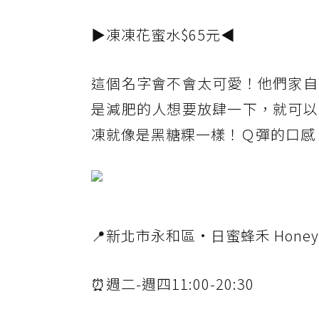
▶凍凍花蜜水$65元◀
這個名字會不會太可愛！他們家自
是減肥的人想要放肆一下，就可以
凍就像是黑糖粿一樣！Ｑ彈的口感
📍新北市永和區·日蜜蜂禾 Honey
⏰週二-週四11:00-20:30