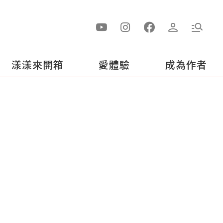
漾漾來開箱
愛體驗
成為作者