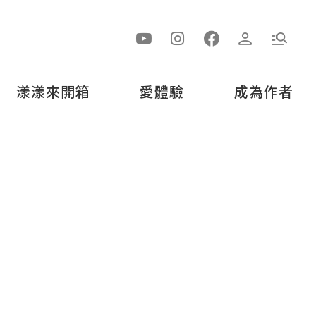
漾漾來開箱
愛體驗
成為作者