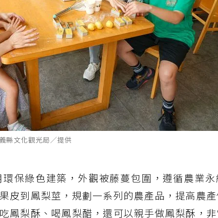
嘉義縣文化觀光局／提供
用環保綠色建築，外觀被藤蔓包圍，遵循農業永
果皮到鳳梨莖，規劃一系列的農產品，提高農產
吃鳳梨酥、喝鳳梨醋，還可以親手做鳳梨酥，非