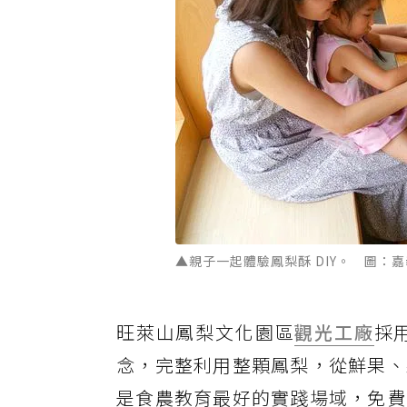
▲親子一起體驗鳳梨酥 DIY。 圖：
旺萊山鳳梨文化園區
觀光工廠
採
念，完整利用整顆鳳梨，從鮮果、
是食農教育最好的實踐場域，免費