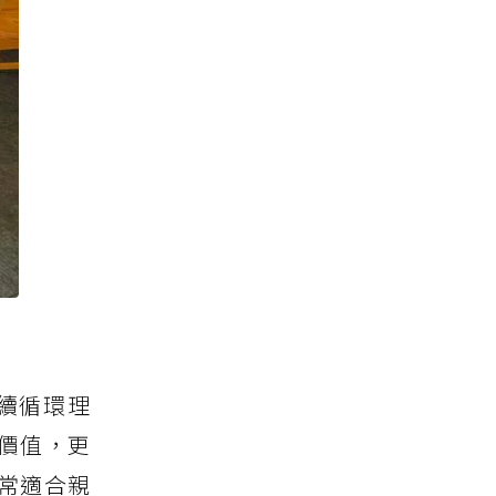
續循環理
價值，更
常適合親