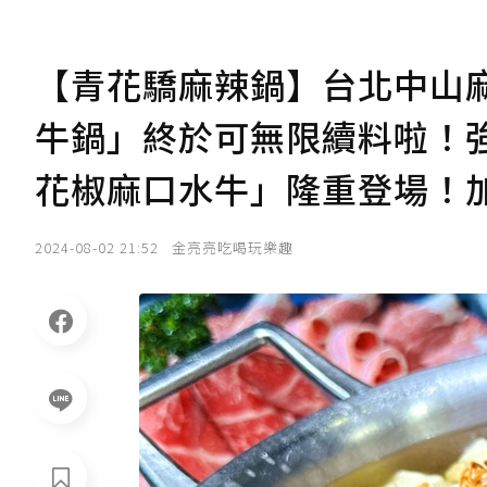
【青花驕麻辣鍋】台北中山
牛鍋」終於可無限續料啦！
花椒麻口水牛」隆重登場！
2024-08-02 21:52
金亮亮吃喝玩樂趣