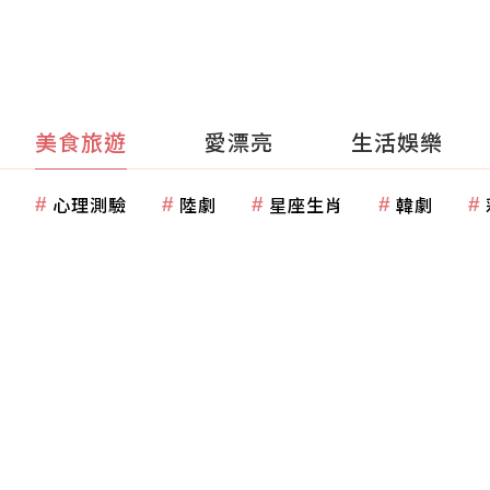
美食旅遊
愛漂亮
生活娛樂
心理測驗
陸劇
星座生肖
韓劇