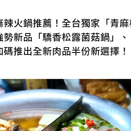
麻辣火鍋推薦！全台獨家「青麻
強勢新品「驕香松露菌菇鍋」、
加碼推出全新肉品半份新選擇！