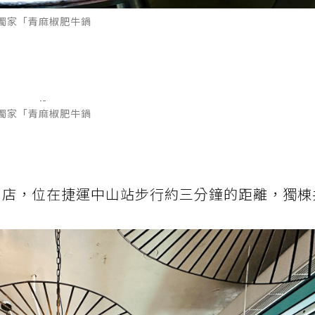
獨家「青麻椒肥牛鍋
獨家「青麻椒肥牛鍋
北店，位在捷運中山站步行約三分鐘的距離，獨棟