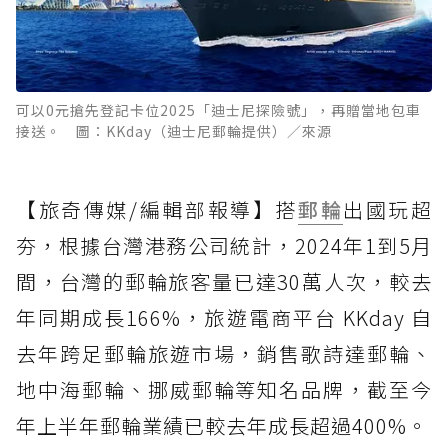
可以0元搶先登記卡位2025「迪士尼探險號」，再贈當地包車
接送。 圖：KKday（迪士尼郵輪提供）／來源
【旅奇傳媒/編輯部報導】搭
郵輪
出國玩超
夯，根據台灣港務公司統計，2024年1到5月
間，台灣的郵輪旅客量已達30萬人次，較去
年同期成長166%，旅遊電商平台 KKday 自
去年跨足郵輪旅遊市場，銷售歌詩達郵輪、
地中海郵輪、挪威郵輪等知名品牌，截至今
年上半年郵輪業績已較去年成長超過400%。