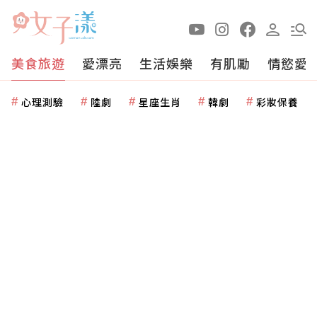
美食旅遊
愛漂亮
生活娛樂
有肌勵
情慾愛
心理測驗
陸劇
星座生肖
韓劇
彩妝保養