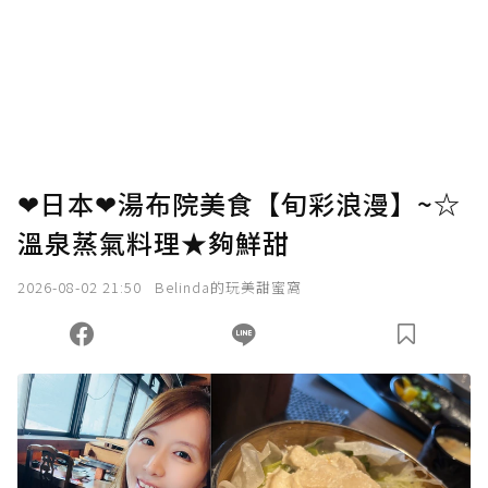
❤日本❤湯布院美食【旬彩浪漫】~☆
溫泉蒸氣料理★夠鮮甜
2026-08-02 21:50
Belinda的玩美甜蜜窩