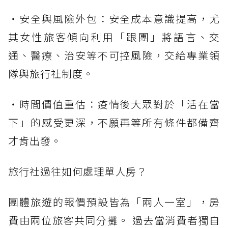
・安全與風險外包：安全成本意識提高，尤
其女性旅客傾向利用「跟團」將語言、交
通、醫療、治安等不可控風險，交給專業領
隊與旅行社制度。
・時間價值重估：疫情後大眾對於「活在當
下」的感受更深，不願再等所有條件都備齊
才肯出發。
旅行社過往如何處理單人房？
團體旅遊的報價預設皆為「兩人一室」，房
費由兩位旅客共同分攤。 過去當消費者獨自