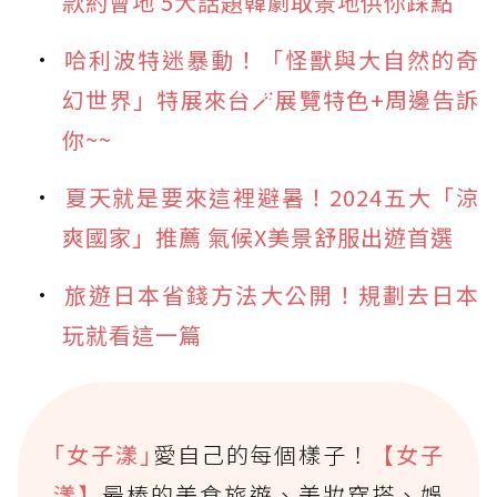
款約會地 5大話題韓劇取景地供你踩點
哈利波特迷暴動！「怪獸與大自然的奇
幻世界」特展來台🪄展覽特色+周邊告訴
你~~
夏天就是要來這裡避暑！2024五大「涼
爽國家」推薦 氣候X美景舒服出遊首選
旅遊日本省錢方法大公開！規劃去日本
玩就看這一篇
｢女子漾｣
愛自己的每個樣子！
【女子
漾】
最棒的美食旅遊、美妝穿搭、娛