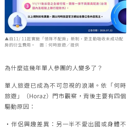
▲自11/ 11起實施「領隊不配房」新制，更主動吸收未成功配
房的衍生費用。 圖：何時旅遊／提供
為什麼這幾年單人參團的人變多了？
單人旅遊已成為不可忽視的浪潮。依「何時
旅遊」（Horaz）門市觀察，背後主要有四個
驅動原因：
・伴侶興趣差異：另一半不愛出國或身體不