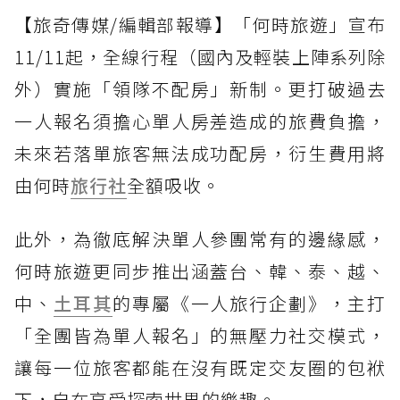
【旅奇傳媒/編輯部報導】「何時旅遊」宣布
11/11起，全線行程（國內及輕裝上陣系列除
外）實施「領隊不配房」新制。更打破過去
一人報名須擔心單人房差造成的旅費負擔，
未來若落單旅客無法成功配房，衍生費用將
由何時
旅行社
全額吸收。
此外，為徹底解決單人參團常有的邊緣感，
何時旅遊更同步推出涵蓋台、韓、泰、越、
中、
土耳其
的專屬《一人旅行企劃》，主打
「全團皆為單人報名」的無壓力社交模式，
讓每一位旅客都能在沒有既定交友圈的包袱
下，自在享受探索世界的樂趣。