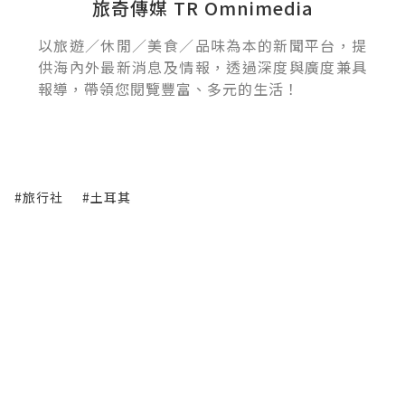
旅奇傳媒 TR Omnimedia
以旅遊／休閒／美食／品味為本的新聞平台，提
供海內外最新消息及情報，透過深度與廣度兼具
報導，帶領您閱覽豐富、多元的生活！
#旅行社
#土耳其