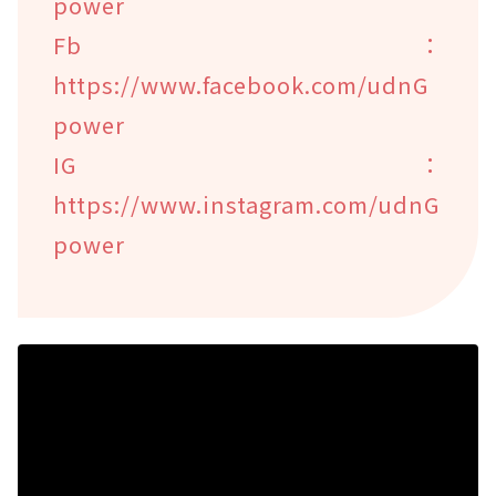
power
Fb：
https://www.facebook.com/udnG
power
IG：
https://www.instagram.com/udnG
power