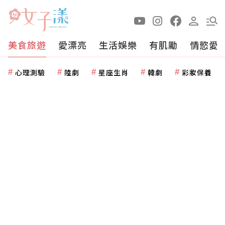
美食旅遊
愛漂亮
生活娛樂
有肌勵
情慾愛
心理測驗
陸劇
星座生肖
韓劇
彩妝保養