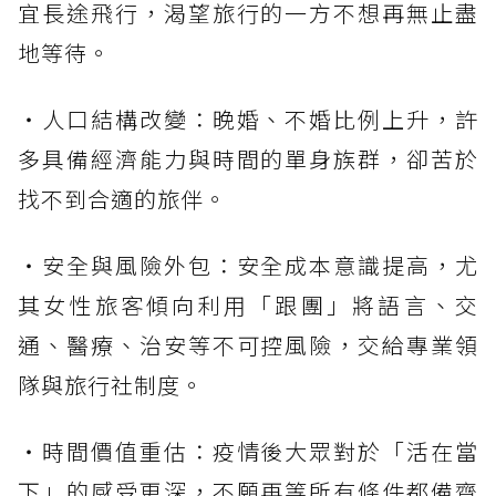
宜長途飛行，渴望旅行的一方不想再無止盡
地等待。
・人口結構改變：晚婚、不婚比例上升，許
多具備經濟能力與時間的單身族群，卻苦於
找不到合適的旅伴。
・安全與風險外包：安全成本意識提高，尤
其女性旅客傾向利用「跟團」將語言、交
通、醫療、治安等不可控風險，交給專業領
隊與旅行社制度。
・時間價值重估：疫情後大眾對於「活在當
下」的感受更深，不願再等所有條件都備齊