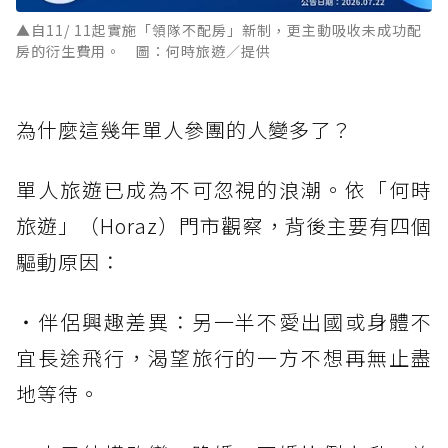
▲自11/ 11起實施「領隊不配房」新制，更主動吸收未成功配
房的衍生費用。 圖：何時旅遊／提供
為什麼這幾年單人參團的人變多了？
單人旅遊已成為不可忽視的浪潮。依「何時
旅遊」（Horaz）門市觀察，背後主要有四個
驅動原因：
・伴侶興趣差異：另一半不愛出國或身體不
宜長途飛行，渴望旅行的一方不想再無止盡
地等待。