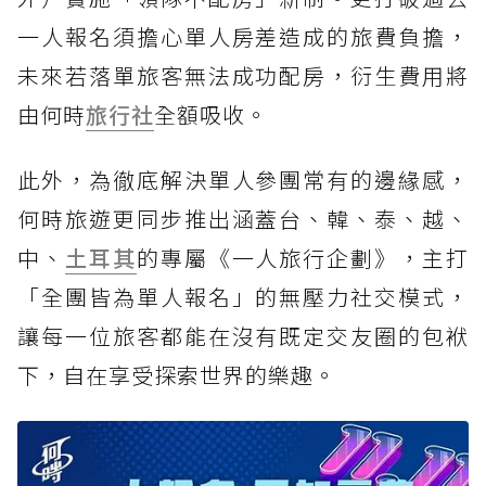
一人報名須擔心單人房差造成的旅費負擔，
未來若落單旅客無法成功配房，衍生費用將
由何時
旅行社
全額吸收。
此外，為徹底解決單人參團常有的邊緣感，
何時旅遊更同步推出涵蓋台、韓、泰、越、
中、
土耳其
的專屬《一人旅行企劃》，主打
「全團皆為單人報名」的無壓力社交模式，
讓每一位旅客都能在沒有既定交友圈的包袱
下，自在享受探索世界的樂趣。