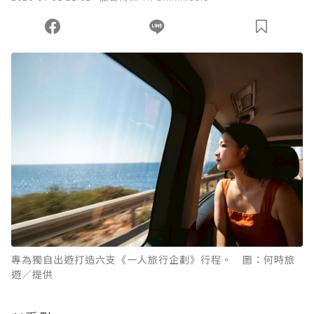
您當前剩餘 U 利點數：
0
點；前往
購買點數
專為獨自出遊打造六支《一人旅行企劃》行程。 圖：何時旅
遊／提供