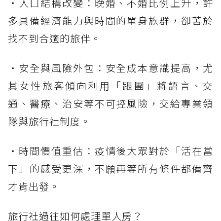
・人口結構改變：晚婚、不婚比例上升，許
多具備經濟能力與時間的單身族群，卻苦於
找不到合適的旅伴。
・安全與風險外包：安全成本意識提高，尤
其女性旅客傾向利用「跟團」將語言、交
通、醫療、治安等不可控風險，交給專業領
隊與旅行社制度。
・時間價值重估：疫情後大眾對於「活在當
下」的感受更深，不願再等所有條件都備齊
才肯出發。
旅行社過往如何處理單人房？