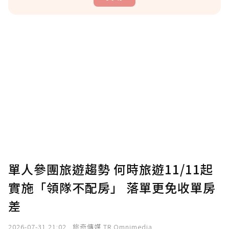
贊助說明
為了鼓勵作者持續創作更好的內容，會員可以
使用「贊助」功能實質回饋給喜愛的作者。可
將您認為適合的點數贈送給作者，一旦使用贊
助點數即不得撤銷，單筆贊助最低點數為30
點，最高點數沒有上限。
U 利點數 1 點 = NTD 1 元。
單人參團旅遊趨勢 何時旅遊11/11起
實施「領隊不配房」 落單更免收單房
確認送出
差
我已詳閱贊助說明，且同意站方的使用條款。
2026-07-31 21:02
旅奇傳媒 TR Omnimedia