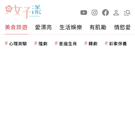
美食旅遊
愛漂亮
生活娛樂
有肌勵
情慾愛
心理測驗
陸劇
星座生肖
韓劇
彩妝保養