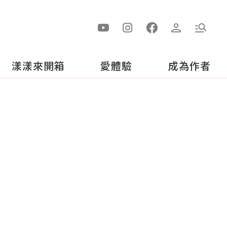
漾漾來開箱
愛體驗
成為作者