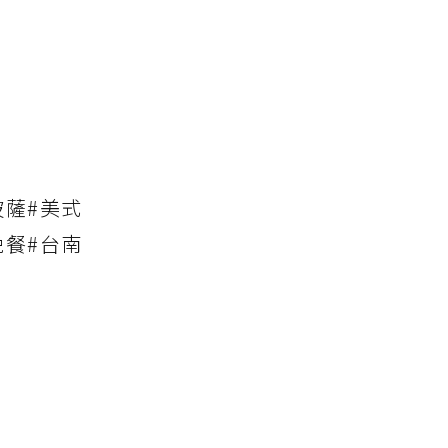
披薩#美式
晚餐#台南