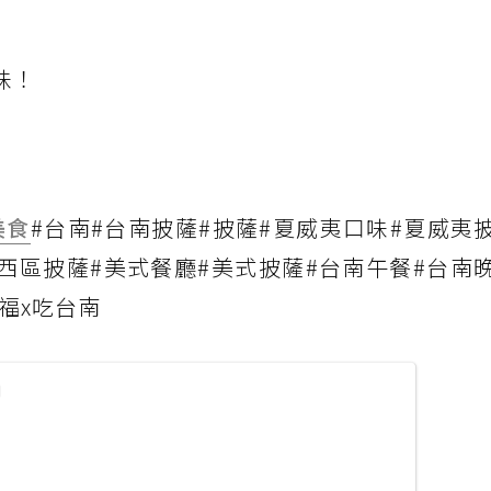
味！
美食
#台南#台南披薩#披薩#夏威夷口味#夏威夷
西區披薩#美式餐廳#美式披薩#台南午餐#台南
福x吃台南