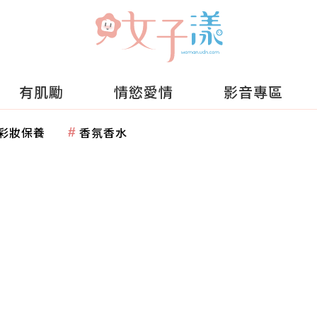
有肌勵
情慾愛情
影音專區
彩妝保養
香氛香水