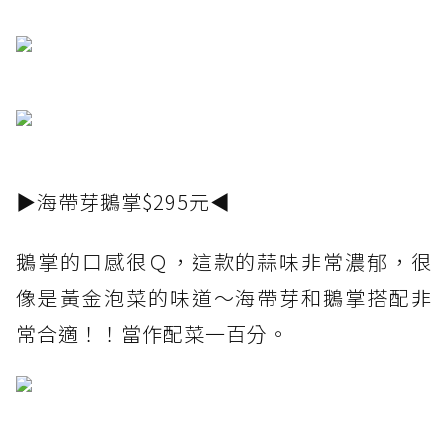
▶海帶芽鵝掌$295元◀
鵝掌的口感很Ｑ，這款的蒜味非常濃郁，很
像是黃金泡菜的味道～海帶芽和鵝掌搭配非
常合適！！當作配菜一百分。