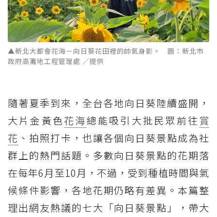
▲新北大都會花海－向日葵花田裡的帥氣身影。 圖：新北市
政府高灘地工程管理處 ／提供
隨著夏季到來，全台各地向日葵陸續盛開，
大片金黃色
花海
總能吸引大批民眾前往
賞
花
、拍照打卡，也讓各個向日葵景點成為社
群上的熱門話題。多數向日葵景點的花期落
在每年6月至10月，不過，受到種植時間與氣
候條件影響，各地花期仍略有差異。本篇整
理出網友熱議的七大「向日葵景點」，帶大