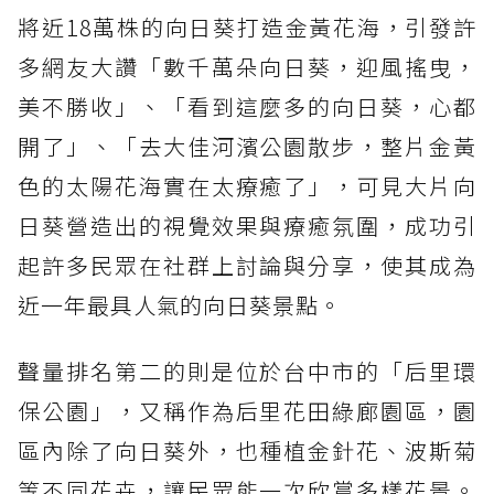
將近18萬株的向日葵打造金黃花海，引發許
多網友大讚「數千萬朵向日葵，迎風搖曳，
美不勝收」、「看到這麼多的向日葵，心都
開了」、「去大佳河濱公園散步，整片金黃
色的太陽花海實在太療癒了」，可見大片向
日葵營造出的視覺效果與療癒氛圍，成功引
起許多民眾在社群上討論與分享，使其成為
近一年最具人氣的向日葵景點。
聲量排名第二的則是位於台中市的「后里環
保公園」，又稱作為后里花田綠廊園區，園
區內除了向日葵外，也種植金針花、波斯菊
等不同花卉，讓民眾能一次欣賞多樣花景。