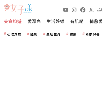
美食旅遊
愛漂亮
生活娛樂
有肌勵
情慾愛
心理測驗
陸劇
星座生肖
韓劇
彩妝保養