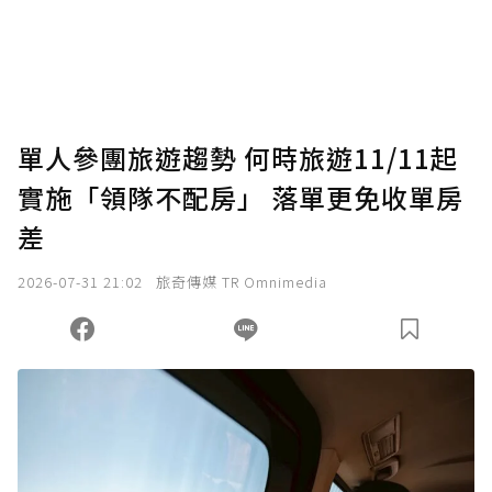
使用「贊助」功能實質回饋給喜愛的作者。可
將您認為適合的點數贈送給作者，一旦使用贊
助點數即不得撤銷，單筆贊助最低點數為30
點，最高點數沒有上限。
U 利點數 1 點 = NTD 1 元。
單人參團旅遊趨勢 何時旅遊11/11起
實施「領隊不配房」 落單更免收單房
確認送出
差
我已詳閱贊助說明，且同意站方的使用條款。
2026-07-31 21:02
旅奇傳媒 TR Omnimedia
您當前剩餘 U 利點數：
0
點；前往
購買點數