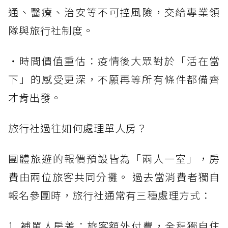
通、醫療、治安等不可控風險，交給專業領
隊與旅行社制度。
・時間價值重估：疫情後大眾對於「活在當
下」的感受更深，不願再等所有條件都備齊
才肯出發。
旅行社過往如何處理單人房？
團體旅遊的報價預設皆為「兩人一室」，房
費由兩位旅客共同分攤。 過去當消費者獨自
報名參團時，旅行社通常有三種處理方式：
1. 補單人房差：旅客額外付費，全程獨自住