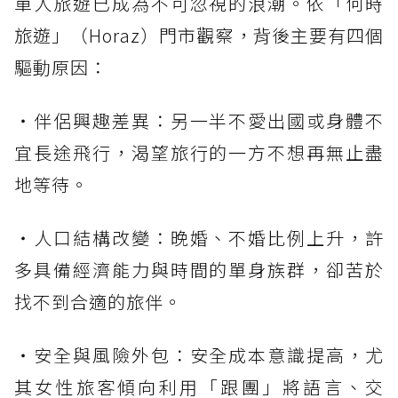
單人旅遊已成為不可忽視的浪潮。依「何時
旅遊」（Horaz）門市觀察，背後主要有四個
驅動原因：
・伴侶興趣差異：另一半不愛出國或身體不
宜長途飛行，渴望旅行的一方不想再無止盡
地等待。
・人口結構改變：晚婚、不婚比例上升，許
多具備經濟能力與時間的單身族群，卻苦於
找不到合適的旅伴。
・安全與風險外包：安全成本意識提高，尤
其女性旅客傾向利用「跟團」將語言、交