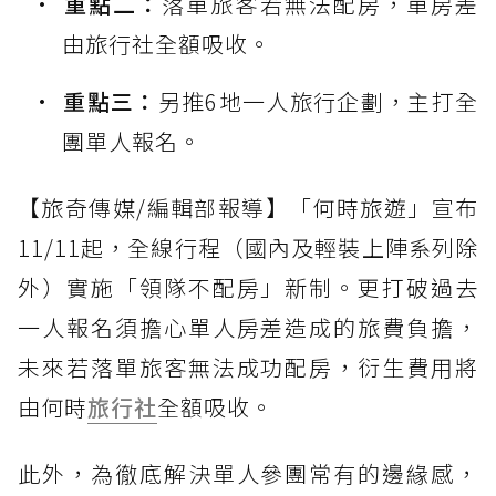
重點二：
落單旅客若無法配房，單房差
由旅行社全額吸收。
重點三：
另推6地一人旅行企劃，主打全
團單人報名。
【旅奇傳媒/編輯部報導】「何時旅遊」宣布
11/11起，全線行程（國內及輕裝上陣系列除
外）實施「領隊不配房」新制。更打破過去
一人報名須擔心單人房差造成的旅費負擔，
未來若落單旅客無法成功配房，衍生費用將
由何時
旅行社
全額吸收。
此外，為徹底解決單人參團常有的邊緣感，