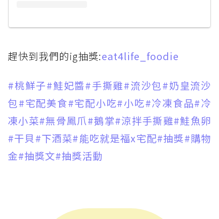
趕快到我們的ig抽獎:
eat4life_foodie
#桃鮮子
#鮭妃醬
#手撕雞
#流沙包
#奶皇流沙
包
#宅配美食
#宅配小吃
#小吃
#冷凍食品
#冷
凍小菜
#無骨鳳爪
#鵝掌
#涼拌手撕雞
#鮭魚卵
#干貝
#下酒菜
#能吃就是福x宅配
#抽獎
#購物
金
#抽獎文
#抽獎活動