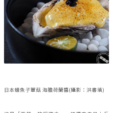
日本蠔魚子蕈菇 海膽荷蘭醬(攝影：洪書瑱)