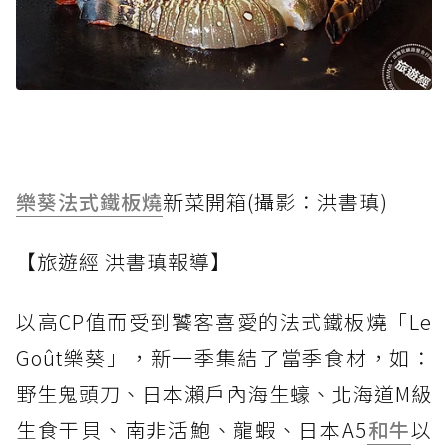
樂葵法式鐵板燒
新菜開箱(攝影：洪書瑱)
【旅遊經 洪書瑱報導】
以高CP值而受到饕客喜愛的法式鐵板燒「Le
Goût樂葵」，新一季集結了當季食材，如：
野生鬼頭刀、日本瀨戶內海生蠔、北海道M級
生食干貝、南非活鮑、龍蝦、日本A5
和牛
以