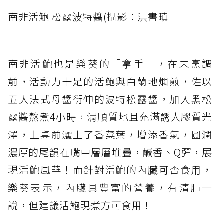
南非活鮑 松露波特醬(攝影：洪書瑱
南非活鮑也是樂葵的「拿手」，在未烹調
前，活動力十足的活鮑與白蘭地燜煎，佐以
五大法式母醬衍伸的波特松露醬，加入黑松
露醬熬煮4小時，滑順質地且充滿誘人膠質光
澤，上桌前灑上了香菜葉，增添香氣，圓潤
濃厚的尾韻在嘴中層層堆疊，鹹香、Q彈，展
現活鮑風華！而針對活鮑的內臟可否食用，
樂葵表示，內臟具豐富的營養，有清肺一
說，但建議活鮑現煮方可食用！