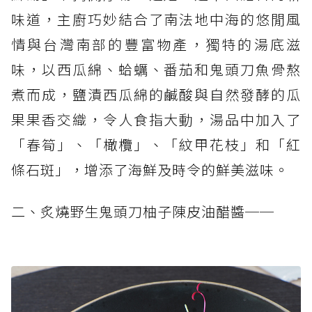
味道，主廚巧妙結合了南法地中海的悠閒風
情與台灣南部的豐富物產，獨特的湯底滋
味，以西瓜綿、蛤蠣、番茄和鬼頭刀魚骨熬
煮而成，鹽漬西瓜綿的鹹酸與自然發酵的瓜
果果香交織，令人食指大動，湯品中加入了
「春筍」、「橄欖」、「紋甲花枝」和「紅
條石斑」，增添了海鮮及時令的鮮美滋味。
二、炙燒野生鬼頭刀柚子陳皮油醋醬──