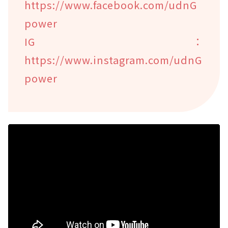
https://www.facebook.com/udnG
power
IG：
https://www.instagram.com/udnG
power