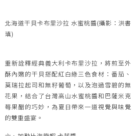
北海道干貝卡布里沙拉 水蜜桃醬(攝影：洪書
瑱)
重新詮釋經典義大利卡布里沙拉，將煎至外
酥內嫩的干貝搭配紅白綠三色食材：番茄、
莫瑞拉起司和無籽葡萄，以及泡過雪碧的無
花果，結合了台灣高山水蜜桃醬和巴薩米克
莓果醋的巧妙，為夏日帶來一道視覺與味覺
的雙重盛宴。
六、加勒比海龍蝦 卡菲醬──