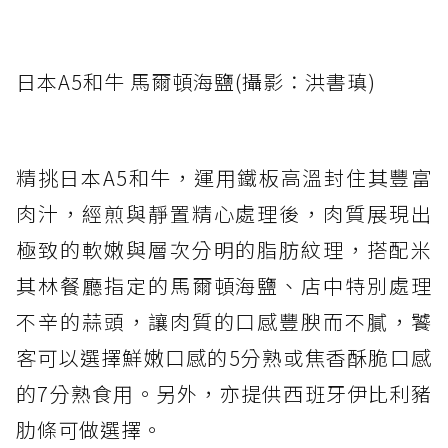
日本A5和牛 馬爾頓海鹽(攝影：洪書瑱)
精挑日本A5和牛，運用鐵板高溫封住其豐富
肉汁，經煎與靜置精心處理後，肉質展現出
極致的軟嫩與層次分明的脂肪紋理，搭配米
其林餐廳指定的馬爾頓海鹽、店中特別處理
不辛的蒜頭，讓肉質的口感豐腴而不膩，饕
客可以選擇鮮嫩口感的5分熟或焦香酥脆口感
的7分熟食用。另外，亦提供西班牙伊比利豬
肋條可做選擇。