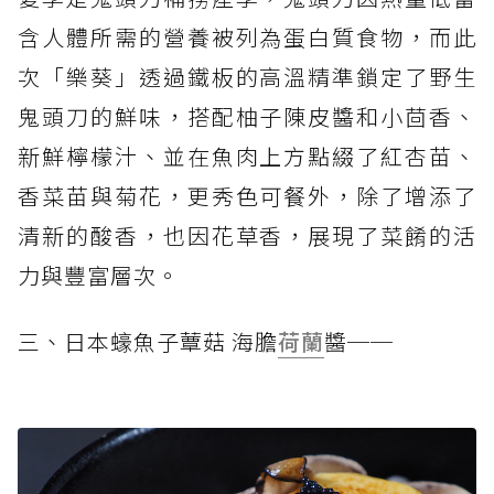
含人體所需的營養被列為蛋白質食物，而此
次「樂葵」透過鐵板的高溫精準鎖定了野生
鬼頭刀的鮮味，搭配柚子陳皮醬和小茴香、
新鮮檸檬汁、並在魚肉上方點綴了紅杏苗、
香菜苗與菊花，更秀色可餐外，除了增添了
清新的酸香，也因花草香，展現了菜餚的活
力與豐富層次。
三、日本蠔魚子蕈菇 海膽
荷蘭
醬──