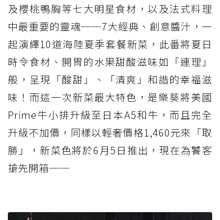
及櫻桃鴨胸等七大明星食材，以及法式料理
中最重要的靈魂──7大經典、創意醬汁，一
起演繹10道海陸夏季套餐新菜，此番將夏日
時令食材、開胃的水果甜酸滋味如「連理」
般，呈現「酸甜」、「清爽」和諧的幸福滋
味！而這一次新菜最大特色，是樂葵將美國
Prime牛小排升級至日本A5和牛，而且完全
升級不加價，同樣以輕奢價格1,460元來「取
勝」，新菜色將於6月5日推出，現在為饕客
搶先開箱──