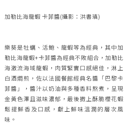
加勒比海龍蝦 卡菲醬(攝影：洪書瑱)
樂葵是牡蠣、活鮑、龍蝦等為經典，其中加
勒比海龍蝦+卡菲醬為經典不敗組合，加勒比
海激流海域龍蝦，肉質緊實口感絕佳，淋上
白酒燜煎，佐以法國餐館經典名醬「巴黎卡
菲醬」，醬汁以奶油與多種香料熬煮，呈現
金黃色澤且滋味濃郁，最後撒上酥脆櫻花蝦
鬆提鮮香及口感，獻上鮮味溫潤的層次風
味。