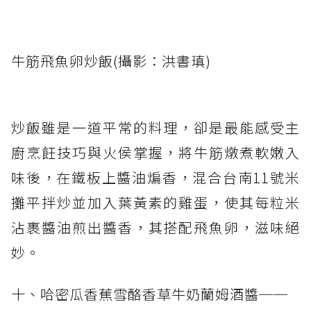
牛筋飛魚卵炒飯(攝影：洪書瑱)
炒飯雖是一道平常的料理，卻是最能感受主
廚烹飪技巧與火侯掌握，將牛筋燉煮軟嫩入
味後，在鐵板上醬油煸香，混合台南11號米
攤平拌炒並加入葉黃素的雞蛋，使其每粒米
沾裹醬油煎出醬香，其搭配飛魚卵，滋味絕
妙。
十、哈密瓜香蕉雪酪香草牛奶蘭姆酒醬──