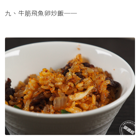
九、牛筋飛魚卵炒飯──