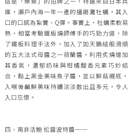
這是「樂葵」的招牌之一，特選來自日本兵
庫，瀨戶內海一年一產的播磨灘牡蠣，其入
口的口感為紮實、Q彈。事實上，牡蠣柔軟易
熟，相當考驗鐵板燒師傅手的巧勁力道，除
了鐵板料理手法外，加入了如天鵝絨般滑順
的五大法式母醬之一荷蘭醬，利用炙燒增加
其香氣，濃郁奶味與柑橘酸香元素巧妙結
合，點上黑金美味魚子醬，並以鮮菇襯底，
入喉後鹹鮮美味持續淡淡散出且多元，令人
入口忘懷。
四、南非活鮑 松露波特醬──