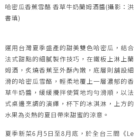
哈密瓜香蕉雪酪 香草牛奶蘭姆酒醬(攝影：洪
書瑱)
運用台灣夏季盛產的甜美雙色哈密瓜，結合
法式甜點的細膩製作技巧，在鐵板上淋上蘭
姆酒，炙燒香蕉至外酥內嫩，底層則舖設細
滑的哈密瓜雪酪，輕柔地覆上一層濃郁的香
草牛奶醬，緩緩攪拌使質地均勻滑順，以法
式桌邊烹調的演繹，杯下的冰淇淋，上方的
水果為炎熱的夏日帶來甜蜜的涼意。
夏季新菜6月5日至8月底，於全台三間《Le