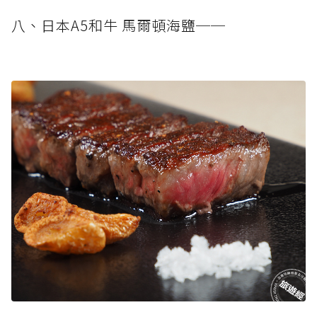
八、日本A5和牛 馬爾頓海鹽──