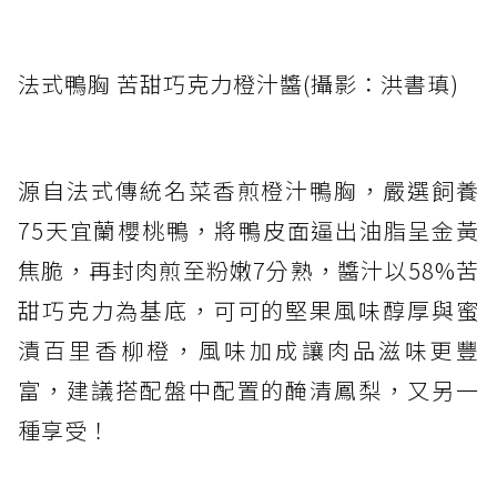
法式鴨胸 苦甜巧克力橙汁醬(攝影：洪書瑱)
源自法式傳統名菜香煎橙汁鴨胸，嚴選飼養
75天宜蘭櫻桃鴨，將鴨皮面逼出油脂呈金黃
焦脆，再封肉煎至粉嫩7分熟，醬汁以58%苦
甜巧克力為基底，可可的堅果風味醇厚與蜜
漬百里香柳橙，風味加成讓肉品滋味更豐
富，建議搭配盤中配置的醃清鳳梨，又另一
種享受！