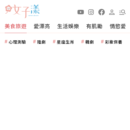
美食旅遊
愛漂亮
生活娛樂
有肌勵
情慾愛
心理測驗
陸劇
星座生肖
韓劇
彩妝保養