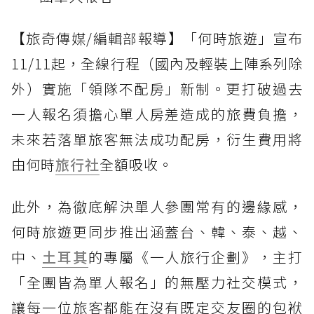
【旅奇傳媒/編輯部報導】「何時旅遊」宣布
11/11起，全線行程（國內及輕裝上陣系列除
外）實施「領隊不配房」新制。更打破過去
一人報名須擔心單人房差造成的旅費負擔，
未來若落單旅客無法成功配房，衍生費用將
由何時
旅行社
全額吸收。
此外，為徹底解決單人參團常有的邊緣感，
何時旅遊更同步推出涵蓋台、韓、泰、越、
中、
土耳其
的專屬《一人旅行企劃》，主打
「全團皆為單人報名」的無壓力社交模式，
讓每一位旅客都能在沒有既定交友圈的包袱