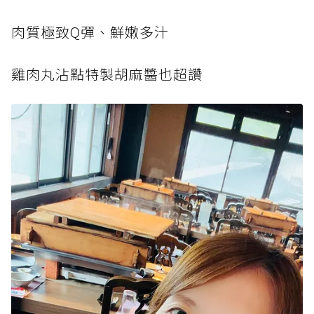
肉質極致Q彈、鮮嫩多汁
雞肉丸沾點特製胡麻醬也超讚