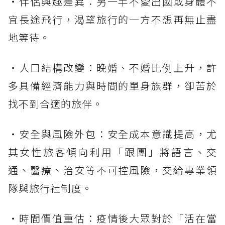
・伴侶興趣差異：另一半不愛出國或身體不
宜長途飛行，渴望旅行的一方不想再無止盡
地等待。
・人口結構改變：晚婚、不婚比例上升，許
多具備經濟能力與時間的單身族群，卻苦於
找不到合適的旅伴。
・安全與風險外包：安全成本意識提高，尤
其女性旅客傾向利用「跟團」將語言、交
通、醫療、治安等不可控風險，交給專業領
隊與旅行社制度。
・時間價值重估：疫情後大眾對於「活在當