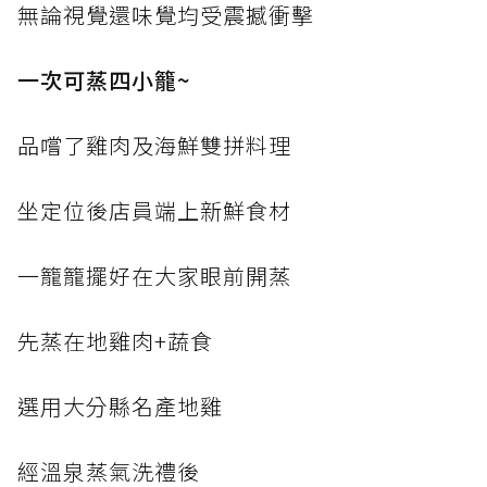
無論視覺還味覺均受震撼衝擊
一次可蒸四小籠~
品嚐了雞肉及海鮮雙拼料理
坐定位後店員端上新鮮食材
一籠籠擺好在大家眼前開蒸
先蒸在地雞肉+蔬食
選用大分縣名產地雞
經溫泉蒸氣洗禮後