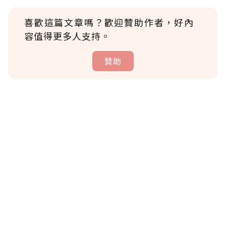
喜歡這篇文章嗎？歡迎贊助作者，好內
容值得更多人支持。
贊助
贊助說明
為了鼓勵作者持續創作更好的內容，會員可以
使用「贊助」功能實質回饋給喜愛的作者。可
將您認為適合的點數贈送給作者，一旦使用贊
助點數即不得撤銷，單筆贊助最低點數為30
點，最高點數沒有上限。
U 利點數 1 點 = NTD 1 元。