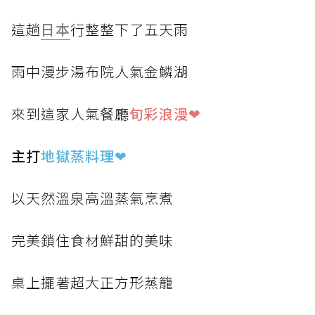
這趟
日本
行整整下了五天雨
雨中漫步湯布院人氣金鱗湖
來到這家人氣餐廳
旬彩浪漫❤
主打
地獄蒸料理
❤
以天然溫泉高溫蒸氣烹煮
完美鎖住食材鮮甜的美味
桌上擺著超大正方形蒸籠