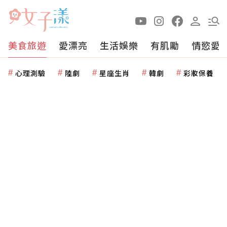
美食旅遊
愛漂亮
生活娛樂
有肌勵
情慾愛
心理測驗
陸劇
星座生肖
韓劇
彩妝保養