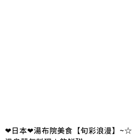
❤日本❤湯布院美食【旬彩浪漫】~☆