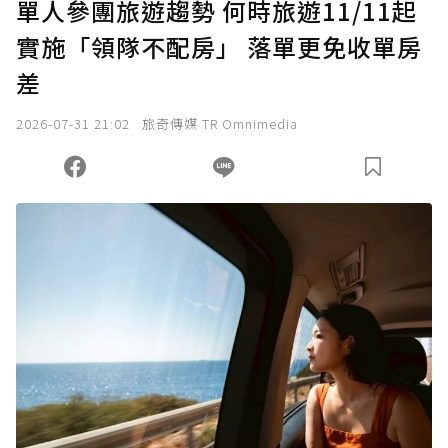
單人參團旅遊趨勢 何時旅遊11/11起
實施「領隊不配房」 落單更免收單房
確認送出
差
我已詳閱贊助說明，且同意站方的使用條款。
2026-07-31 21:02
旅奇傳媒 TR Omnimedia
您當前剩餘 U 利點數：
0
點；前往
購買點數