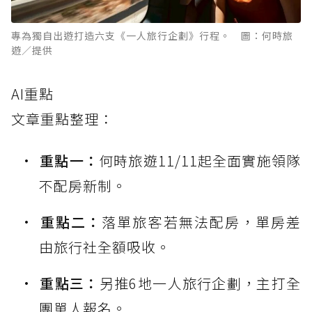
專為獨自出遊打造六支《一人旅行企劃》行程。 圖：何時旅
遊／提供
AI重點
文章重點整理：
重點一：
何時旅遊11/11起全面實施領隊
不配房新制。
重點二：
落單旅客若無法配房，單房差
由旅行社全額吸收。
重點三：
另推6地一人旅行企劃，主打全
團單人報名。