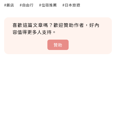
#飯店
#自由行
#住宿推薦
#日本旅遊
喜歡這篇文章嗎？歡迎贊助作者，好內
容值得更多人支持。
贊助
贊助說明
為了鼓勵作者持續創作更好的內容，會員可以
使用「贊助」功能實質回饋給喜愛的作者。可
將您認為適合的點數贈送給作者，一旦使用贊
助點數即不得撤銷，單筆贊助最低點數為30
點，最高點數沒有上限。