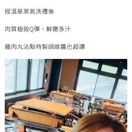
經溫泉蒸氣洗禮後
肉質極致Q彈、鮮嫩多汁
雞肉丸沾點特製胡麻醬也超讚