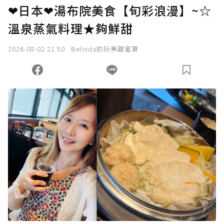
❤日本❤湯布院美食【旬彩浪漫】~☆
溫泉蒸氣料理★夠鮮甜
2026-08-02 21:50
Belinda的玩美甜蜜窩