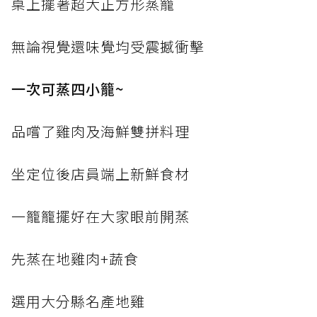
桌上擺著超大正方形蒸籠
無論視覺還味覺均受震撼衝擊
一次可蒸四小籠~
品嚐了雞肉及海鮮雙拼料理
坐定位後店員端上新鮮食材
一籠籠擺好在大家眼前開蒸
先蒸在地雞肉+蔬食
選用大分縣名產地雞