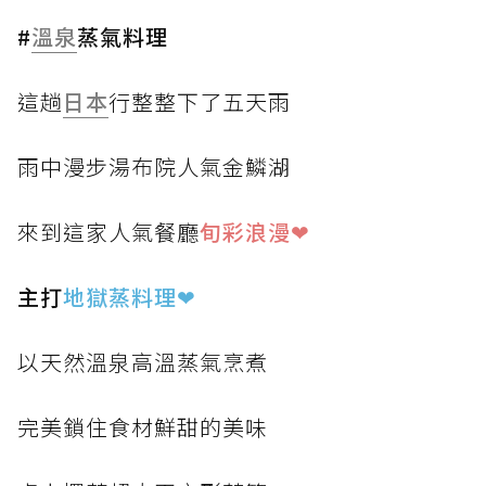
#
溫泉
蒸氣料理
這趟
日本
行整整下了五天雨
雨中漫步湯布院人氣金鱗湖
來到這家人氣餐廳
旬彩浪漫❤
主打
地獄蒸料理
❤
以天然溫泉高溫蒸氣烹煮
完美鎖住食材鮮甜的美味