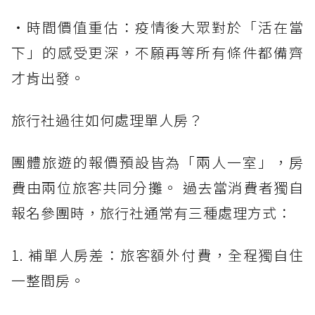
・時間價值重估：疫情後大眾對於「活在當
下」的感受更深，不願再等所有條件都備齊
才肯出發。
旅行社過往如何處理單人房？
團體旅遊的報價預設皆為「兩人一室」，房
費由兩位旅客共同分攤。 過去當消費者獨自
報名參團時，旅行社通常有三種處理方式：
1. 補單人房差：旅客額外付費，全程獨自住
一整間房。