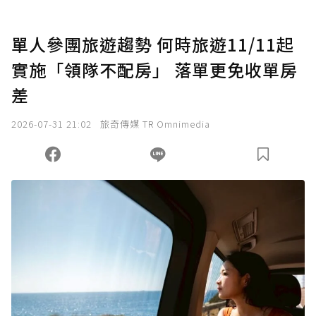
U 利點數 1 點 = NTD 1 元。
單人參團旅遊趨勢 何時旅遊11/11起
實施「領隊不配房」 落單更免收單房
確認送出
差
我已詳閱贊助說明，且同意站方的使用條款。
2026-07-31 21:02
旅奇傳媒 TR Omnimedia
您當前剩餘 U 利點數：
0
點；前往
購買點數