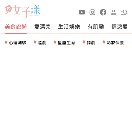
美食旅遊
愛漂亮
生活娛樂
有肌勵
情慾愛
心理測驗
陸劇
星座生肖
韓劇
彩妝保養