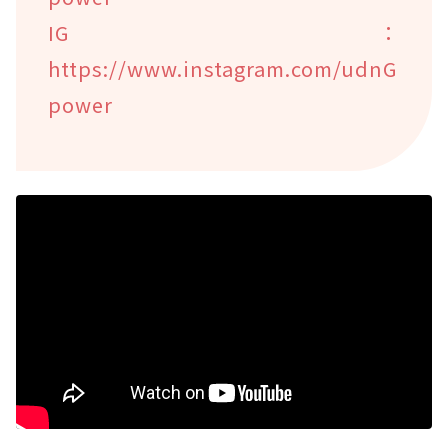
IG：
https://www.instagram.com/udnG
power