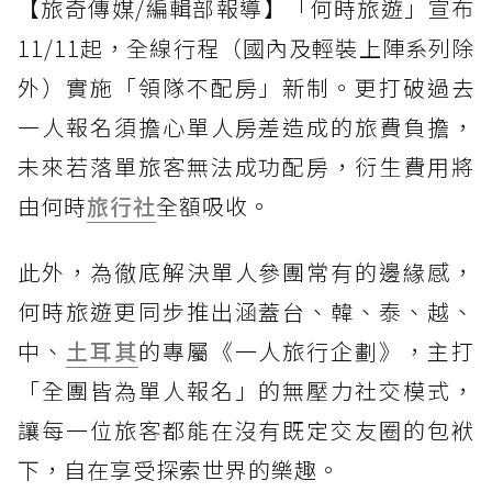
【旅奇傳媒/編輯部報導】「何時旅遊」宣布
11/11起，全線行程（國內及輕裝上陣系列除
外）實施「領隊不配房」新制。更打破過去
一人報名須擔心單人房差造成的旅費負擔，
未來若落單旅客無法成功配房，衍生費用將
由何時
旅行社
全額吸收。
此外，為徹底解決單人參團常有的邊緣感，
何時旅遊更同步推出涵蓋台、韓、泰、越、
中、
土耳其
的專屬《一人旅行企劃》，主打
「全團皆為單人報名」的無壓力社交模式，
讓每一位旅客都能在沒有既定交友圈的包袱
下，自在享受探索世界的樂趣。