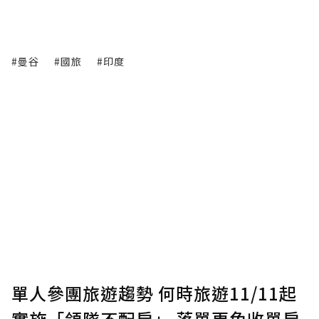
#曼谷
#國旅
#印度
單人參團旅遊趨勢 何時旅遊11/11起
實施「領隊不配房」 落單更免收單房