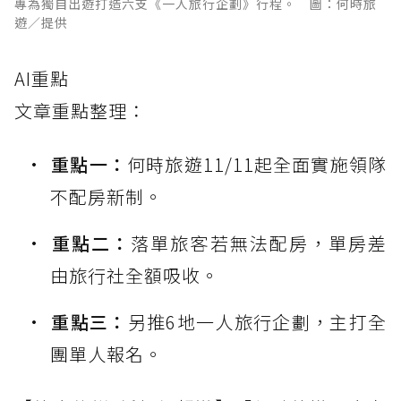
專為獨自出遊打造六支《一人旅行企劃》行程。 圖：何時旅
遊／提供
AI重點
文章重點整理：
重點一：
何時旅遊11/11起全面實施領隊
不配房新制。
重點二：
落單旅客若無法配房，單房差
由旅行社全額吸收。
重點三：
另推6地一人旅行企劃，主打全
團單人報名。