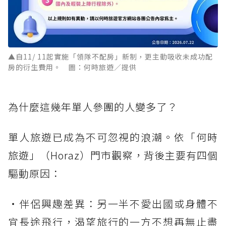
▲自11/ 11起實施「領隊不配房」新制，更主動吸收未成功配
房的衍生費用。 圖：何時旅遊／提供
為什麼這幾年單人參團的人變多了？
單人旅遊已成為不可忽視的浪潮。依「何時
旅遊」（Horaz）門市觀察，背後主要有四個
驅動原因：
・伴侶興趣差異：另一半不愛出國或身體不
宜長途飛行，渴望旅行的一方不想再無止盡