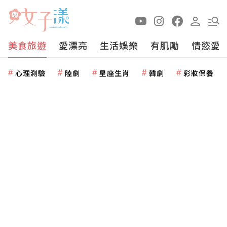
美食旅遊
愛漂亮
生活娛樂
有肌勵
情慾愛
心理測驗
陸劇
星座生肖
韓劇
彩妝保養