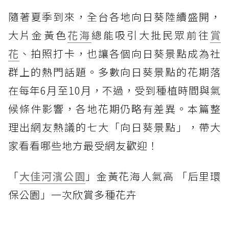
隨著夏季到來，全台各地向日葵陸續盛開，
大片金黃色
花海
總能吸引大批民眾前往
賞
花
、拍照打卡，也讓各個向日葵景點成為社
群上的熱門話題。多數向日葵景點的花期落
在每年6月至10月，不過，受到種植時間與氣
候條件影響，各地花期仍略有差異。本篇整
理出網友熱議的七大「向日葵景點」，帶大
家看看哪些地方最受網友歡迎！
「
大佳河濱公園
」金黃花海人氣高 「后里環
保公園」一次欣賞多種花卉