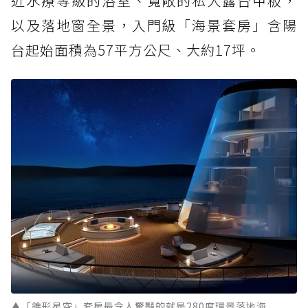
近水療等級的浴室、寬敞的私人露台甲板，
以及落地窗全景，入門級「海景套房」含陽
台起始面積為57平方公尺、大約17坪。
▲「錐形星空」套房最令人驚豔的就是280度環景落地海