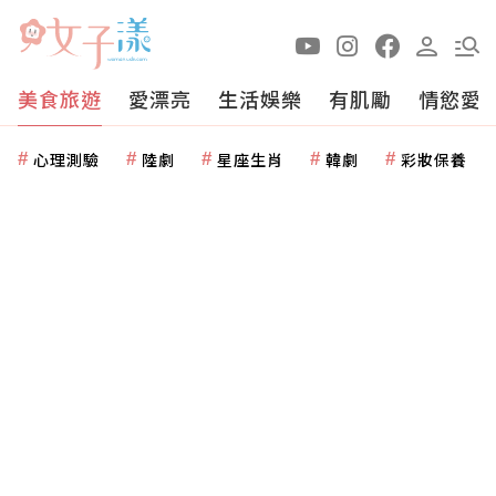
美食旅遊
愛漂亮
生活娛樂
有肌勵
情慾愛
心理測驗
陸劇
星座生肖
韓劇
彩妝保養