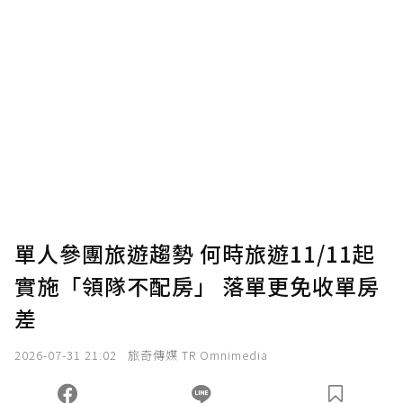
單人參團旅遊趨勢 何時旅遊11/11起
實施「領隊不配房」 落單更免收單房
差
2026-07-31 21:02
旅奇傳媒 TR Omnimedia