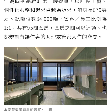
作為四季品牌的第一艘遊艇，以訂製工藝、
個性化服務和追求卓越為訴求，船身長679英
尺、總噸位數34,000噸，賓客／員工比例為
1:1，共有95間套房，套房之間可以連通、也
都規劃有讓住客的助理或管家入住的空間。
▲豪華海景套房的浴室。 圖：