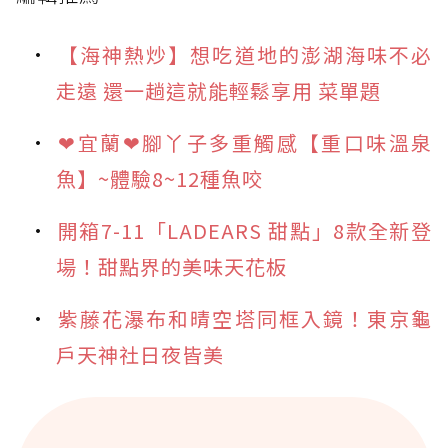
【海神熱炒】想吃道地的澎湖海味不必
走遠 還一趟這就能輕鬆享用 菜單題
❤宜蘭❤腳丫子多重觸感【重口味溫泉
魚】~體驗8~12種魚咬
開箱7-11「LADEARS 甜點」8款全新登
場！甜點界的美味天花板
紫藤花瀑布和晴空塔同框入鏡！東京龜
戶天神社日夜皆美