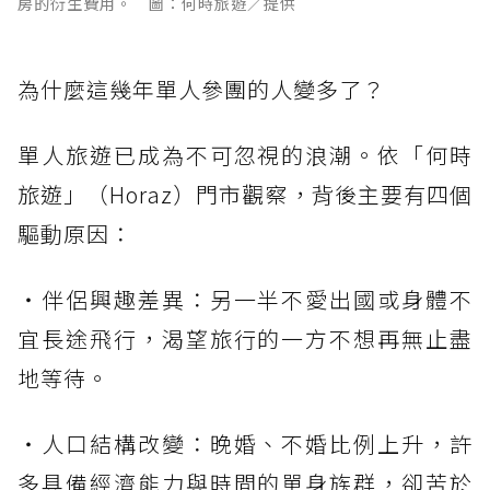
房的衍生費用。 圖：何時旅遊／提供
為什麼這幾年單人參團的人變多了？
單人旅遊已成為不可忽視的浪潮。依「何時
旅遊」（Horaz）門市觀察，背後主要有四個
驅動原因：
・伴侶興趣差異：另一半不愛出國或身體不
宜長途飛行，渴望旅行的一方不想再無止盡
地等待。
・人口結構改變：晚婚、不婚比例上升，許
多具備經濟能力與時間的單身族群，卻苦於