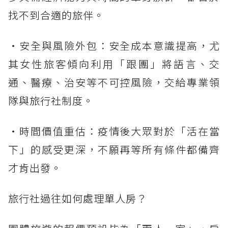
找不到合適的旅伴。
・安全與風險外包：安全成本意識提高，尤
其女性旅客傾向利用「跟團」將語言、交
通、醫療、治安等不可控風險，交給專業領
隊與旅行社制度。
・時間價值重估：疫情後大眾對於「活在當
下」的感受更深，不願再等所有條件都備齊
才肯出發。
旅行社過往如何處理單人房？