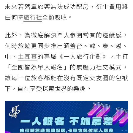
未來若落單旅客無法成功配房，衍生費用將
由何時
旅行社
全額吸收。
此外，為徹底解決單人參團常有的邊緣感，
何時旅遊更同步推出涵蓋台、韓、泰、越、
中、
土耳其
的專屬《一人旅行企劃》，主打
「全團皆為單人報名」的無壓力社交模式，
讓每一位旅客都能在沒有既定交友圈的包袱
下，自在享受探索世界的樂趣。