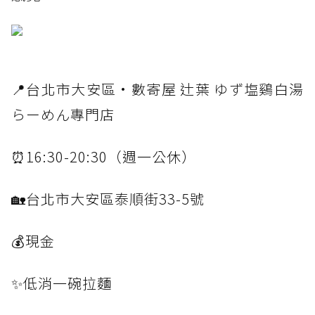
📍台北市大安區·數寄屋 辻葉 ゆず塩鷄白湯
らーめん專門店
⏰16:30-20:30（週一公休）
🏡台北市大安區泰順街33-5號
💰現金
✨低消一碗拉麵