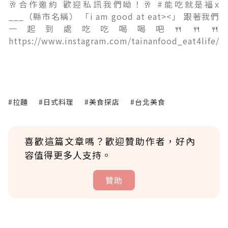
🥂合作邀約 歡迎私訊我們呦！🥂 #能吃就是福x
___（縣市名稱） 「i am good at eat><」 跟著我們
一起到處吃吃喝喝吧🍴🍴🍴
https://www.instagram.com/tainanfood_eat4life/
#拉麵
#日式料理
#美食探店
#台北美食
喜歡這篇文章嗎？歡迎贊助作者，好內
容值得更多人支持。
贊助
贊助說明