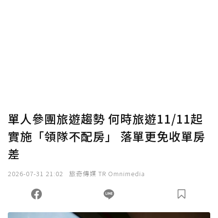
為了鼓勵作者持續創作更好的內容，會員可以
使用「贊助」功能實質回饋給喜愛的作者。可
將您認為適合的點數贈送給作者，一旦使用贊
助點數即不得撤銷，單筆贊助最低點數為30
點，最高點數沒有上限。
U 利點數 1 點 = NTD 1 元。
單人參團旅遊趨勢 何時旅遊11/11起
實施「領隊不配房」 落單更免收單房
確認送出
差
我已詳閱贊助說明，且同意站方的使用條款。
2026-07-31 21:02
旅奇傳媒 TR Omnimedia
您當前剩餘 U 利點數：
0
點；前往
購買點數