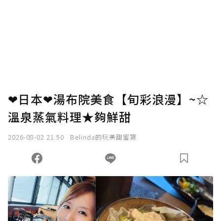
❤日本❤湯布院美食【旬彩浪漫】~☆
溫泉蒸氣料理★夠鮮甜
2026-08-02 21:50
Belinda的玩美甜蜜窩