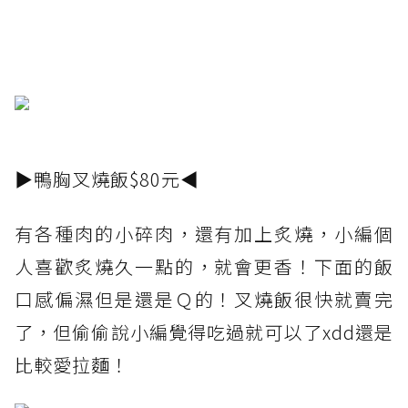
▶鴨胸叉燒飯$80元◀
有各種肉的小碎肉，還有加上炙燒，小編個
人喜歡炙燒久一點的，就會更香！下面的飯
口感偏濕但是還是Ｑ的！叉燒飯很快就賣完
了，但偷偷說小編覺得吃過就可以了xdd還是
比較愛拉麵！