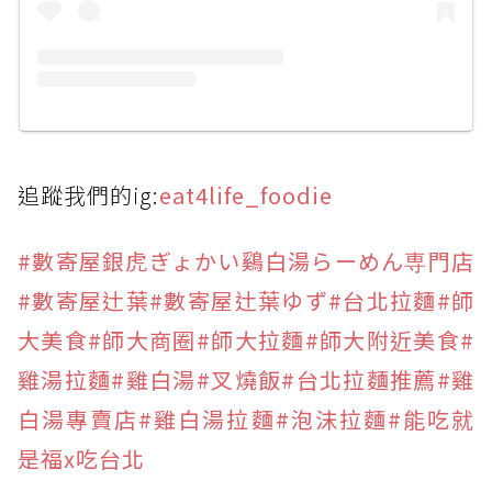
追蹤我們的ig:
eat4life_foodie
#數寄屋銀虎ぎょかい鷄白湯らーめん専門店
#數寄屋辻葉
#數寄屋辻葉ゆず
#台北拉麵
#師
大美食
#師大商圈
#師大拉麵
#師大附近美食
#
雞湯拉麵
#雞白湯
#叉燒飯
#台北拉麵推薦
#雞
白湯專賣店
#雞白湯拉麵
#泡沫拉麵
#能吃就
是福x吃台北