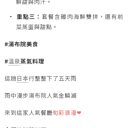
鮮甜與肉汁。
重點三：
套餐含雞肉海鮮雙拼，還有前
菜蒸蛋與甜點。
#湯布院美食
#
溫泉
蒸氣料理
這趟
日本
行整整下了五天雨
雨中漫步湯布院人氣金鱗湖
來到這家人氣餐廳
旬彩浪漫❤