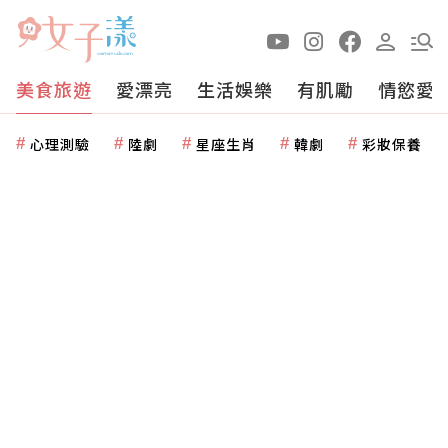
美食旅遊
愛漂亮
生活娛樂
有肌勵
情慾愛
心理測驗
陸劇
星座生肖
韓劇
彩妝保養