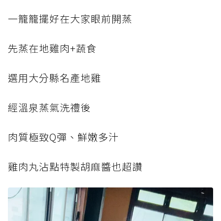
一籠籠擺好在大家眼前開蒸
先蒸在地雞肉+蔬食
選用大分縣名產地雞
經溫泉蒸氣洗禮後
肉質極致Q彈、鮮嫩多汁
雞肉丸沾點特製胡麻醬也超讚