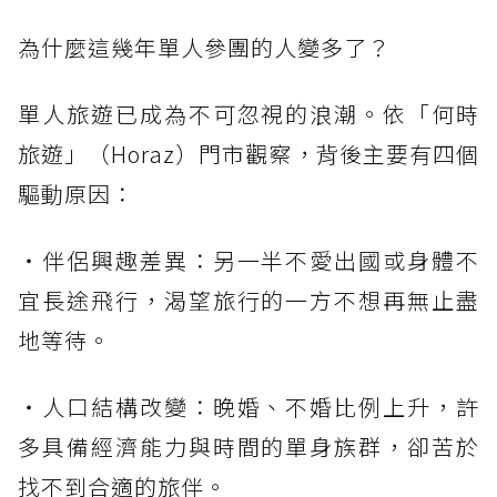
為什麼這幾年單人參團的人變多了？
單人旅遊已成為不可忽視的浪潮。依「何時
旅遊」（Horaz）門市觀察，背後主要有四個
驅動原因：
・伴侶興趣差異：另一半不愛出國或身體不
宜長途飛行，渴望旅行的一方不想再無止盡
地等待。
・人口結構改變：晚婚、不婚比例上升，許
多具備經濟能力與時間的單身族群，卻苦於
找不到合適的旅伴。