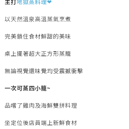
主打
地獄蒸料理
❤
以天然溫泉高溫蒸氣烹煮
完美鎖住食材鮮甜的美味
桌上擺著超大正方形蒸籠
無論視覺還味覺均受震撼衝擊
一次可蒸四小籠~
品嚐了雞肉及海鮮雙拼料理
坐定位後店員端上新鮮食材