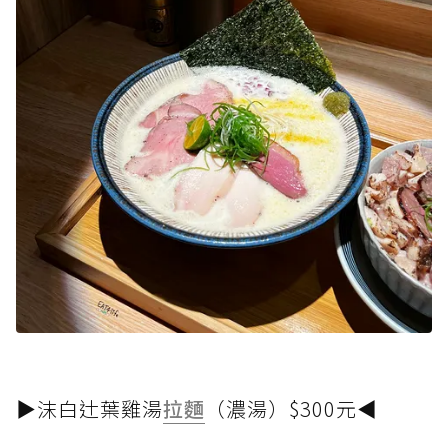
▶沫白辻葉雞湯
拉麵
（濃湯）$300元◀