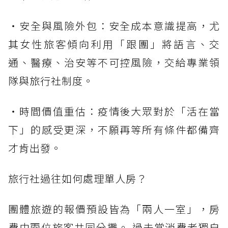
・安全與風險外包：安全成本意識提高，尤
其女性旅客傾向利用「跟團」將語言、交
通、醫療、治安等不可控風險，交給專業領
隊與旅行社制度。
・時間價值重估：疫情後大眾對於「活在當
下」的感受更深，不願再等所有條件都備齊
才肯出發。
旅行社過往如何處理單人房？
團體旅遊的報價預設皆為「兩人一室」，房
費由兩位旅客共同分攤。 過去當消費者獨自