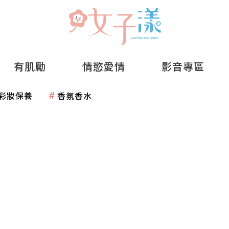
有肌勵
情慾愛情
影音專區
彩妝保養
香氛香水