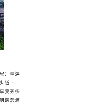
局）精選
步道、二
享受芬多
到嘉義渡