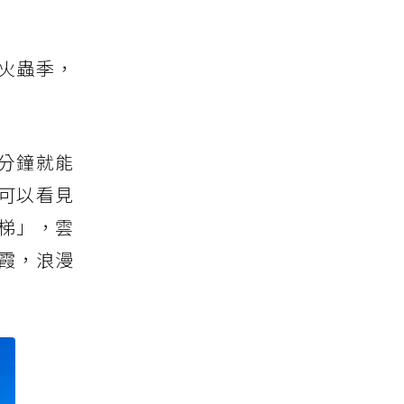
火蟲季，
分鐘就能
可以看見
梯」，雲
霞，浪漫