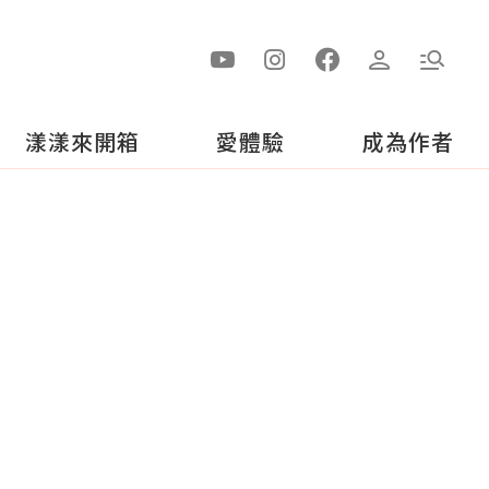
漾漾來開箱
愛體驗
成為作者