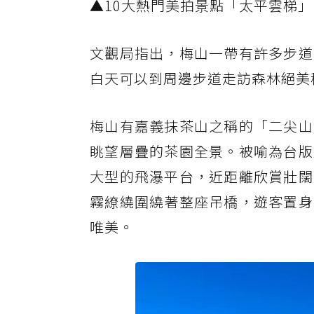
▲10大熱門美拍景點「太平雲梯
文觀局指出，梅山一帶有許多步道
白天可以到周邊步道走訪森林絕美
梅山有嘉義抹茶山之稱的「二尖山
眺望層疊的茶園全景。被喻為台版
大型的飛瀑平台，近距離欣賞壯闊
霧繚繞圍繞著整座吊橋，遊客置身
唯美。