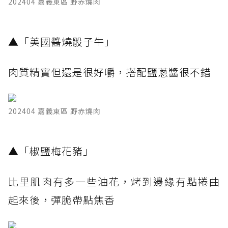
202404 嘉義東區 野赤燒肉
​▲「美國醬燒骰子牛」
肉質精實但還是很好嚼，搭配鹽蔥醬很不錯
202404 嘉義東區 野赤燒肉
​▲「椒鹽梅花豬」
比里肌肉有多一些油花，烤到邊緣有點捲曲
起來後，彈脆帶點焦香