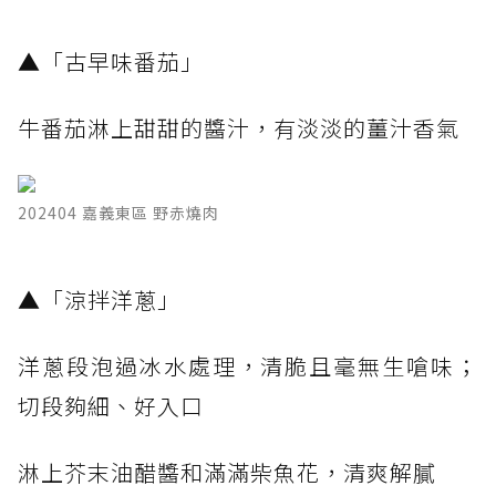
​▲「古早味番茄」
牛番茄淋上甜甜的醬汁，有淡淡的薑汁香氣
202404 嘉義東區 野赤燒肉
​▲「涼拌洋蔥」
洋蔥段泡過冰水處理，清脆且毫無生嗆味；
切段夠細、好入口
淋上芥末油醋醬和滿滿柴魚花，清爽解膩