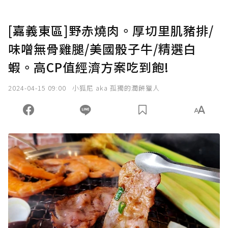
[嘉義東區]野赤燒肉。厚切里肌豬排/
味噌無骨雞腿/美國骰子牛/精選白
蝦。高CP值經濟方案吃到飽!
2024-04-15 09:00
小狐尼 aka 孤獨的潤餅獵人