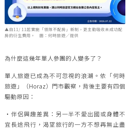
▲自11/ 11起實施「領隊不配房」新制，更主動吸收未成功配
房的衍生費用。 圖：何時旅遊／提供
為什麼這幾年單人參團的人變多了？
單人旅遊已成為不可忽視的浪潮。依「何時
旅遊」（Horaz）門市觀察，背後主要有四個
驅動原因：
・伴侶興趣差異：另一半不愛出國或身體不
宜長途飛行，渴望旅行的一方不想再無止盡