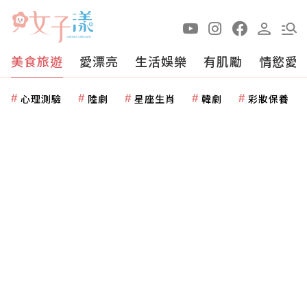
美食旅遊
愛漂亮
生活娛樂
有肌勵
情慾愛
心理測驗
陸劇
星座生肖
韓劇
彩妝保養