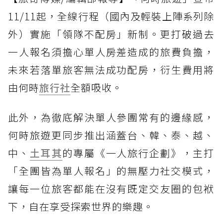
11/11起，全線行程（國內及輕裝上陣系列除
外）實施「領隊不配房」新制。更打破過去
一人報名須擔心單人房差造成的旅費負擔，
未來若落單旅客無法成功配房，衍生費用將
由何時
旅行社
全額吸收。
此外，為徹底解決單人參團常有的邊緣感，
何時旅遊更同步推出涵蓋台、韓、泰、越、
中、
土耳其
的專屬《一人旅行企劃》，主打
「全團皆為單人報名」的無壓力社交模式，
讓每一位旅客都能在沒有既定交友圈的包袱
下，自在享受探索世界的樂趣。