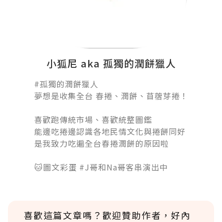
小狐尼 aka 孤獨的潤餅獵人
#孤獨的潤餅獵人󠀠
夢想是收集全台 春捲、潤餅、苜蓿芽捲！
󠀠
喜歡跑傳統市場、喜歡統整圖鑑
能邊吃捲邊認識各地民情文化與捲餅同好
是我致力吃遍全台春捲潤餅的原因啦
󠀠󠀠󠀠
🐱圖文彩蛋 #J哥和Na哥客串演出中
喜歡這篇文章嗎？歡迎贊助作者，好內