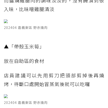
而醬燒雞腿肉的調味淡淡的，沒有醃漬到很
入味，比味噌雞腿清淡
202404 嘉義東區 野赤燒肉
​▲「帶殼玉米筍」
放在自助區的食材
店員建議可以先用剪刀把頭部剪掉後再燒
烤，待斷口處開始冒蒸氣後就可以吃囉
202404 嘉義東區 野赤燒肉