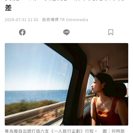
差
我已詳閱贊助說明，且同意站方的使用條款。
2026-07-31 21:02
旅奇傳媒 TR Omnimedia
您當前剩餘 U 利點數：
0
點；前往
購買點數
專為獨自出遊打造六支《一人旅行企劃》行程。 圖：何時旅