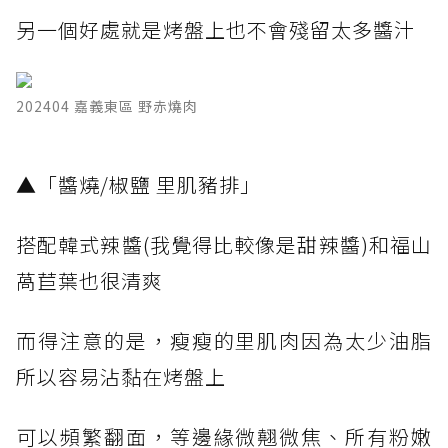
另一個好處就是烤盤上也不會殘留太多醬汁
202404 嘉義東區 野赤燒肉
​▲「醬燒/椒鹽 里肌豬排」
搭配韓式辣醬(我覺得比較像是甜辣醬)和福山
萵苣葉也很清爽
而得注意的是，瘦瘦的里肌肉因為太少油脂
所以容易沾黏在烤盤上
可以頻繁翻面，等邊緣微翹微焦、所有粉嫩