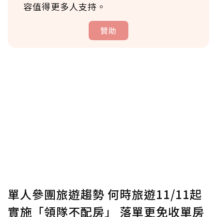
容值得更多人支持。
贊助
贊助說明
為了鼓勵作者持續創作更好的內容，會員可以
使用「贊助」功能實質回饋給喜愛的作者。可
將您認為適合的點數贈送給作者，一旦使用贊
助點數即不得撤銷，單筆贊助最低點數為30
點，最高點數沒有上限。
U 利點數 1 點 = NTD 1 元。
單人參團旅遊趨勢 何時旅遊11/11起
實施「領隊不配房」 落單更免收單房
確認送出