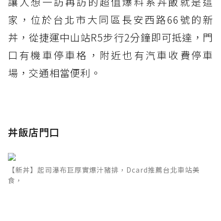
讓人想一訪再訪的超值爆料系丼飯就是這
家，位於台北市大同區長安西路66號的新
丼，從捷運中山站R5步行2分鐘即可抵達，門
口有機車停車格，附近也有汽車收費停車
場，交通相當便利。
丼飯店門口
【新丼】起司瀑布巨厚實爆汁豬排，Dcard推薦台北車站美
食，