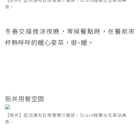
食，
冬春交接微涼夜晚，等候餐點時，在餐前來
杯熱呼呼的暖心麥茶，很~暖。
新丼用餐空間
【新丼】起司瀑布巨厚實爆汁豬排，Dcard推薦台北車站美
食，