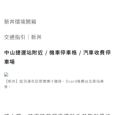
新丼環境開箱
交通指引│新丼
中山捷運站附近 / 機車停車格 / 汽車收費停
車場
【新丼】起司瀑布巨厚實爆汁豬排，Dcard推薦台北車站美
食，