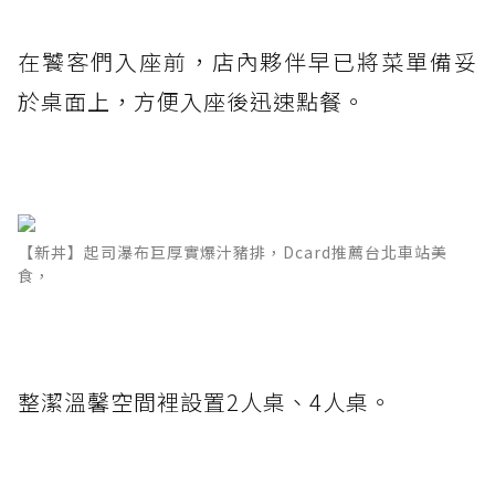
在饕客們入座前，店內夥伴早已將菜單備妥
於桌面上，方便入座後迅速點餐。
【新丼】起司瀑布巨厚實爆汁豬排，Dcard推薦台北車站美
食，
整潔溫馨空間裡設置2人桌、4人桌。