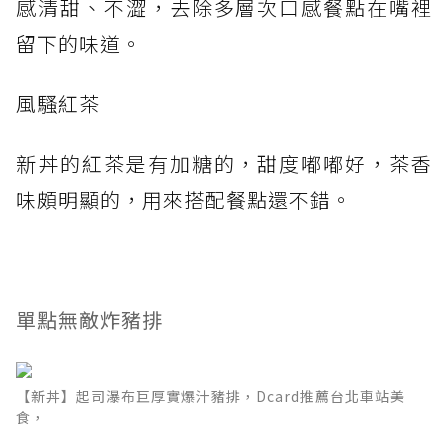
感清甜、不澀，去除多層次口感餐點在嘴裡
留下的味道。
風騷紅茶
新丼的紅茶是有加糖的，甜度嘟嘟好，茶香
味頗明顯的，用來搭配餐點還不錯。
單點無敵炸豬排
【新丼】起司瀑布巨厚實爆汁豬排，Dcard推薦台北車站美
食，