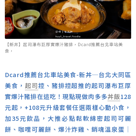
【新丼】起司瀑布巨厚實爆汁豬排，Dcard推薦台北車站美
食，
Dcard推薦台北車站美食-新丼─台北大同區
美食，
起司
控、豬排控超推的起司瀑布巨厚
實爆汁豬排在這吃！現點現做肉多多
丼飯
128
元起，+108元升級套餐任選兩樣心動小食，
加35元飲品，大推必點鬆軟綿密起司可麗
餅、咖哩可麗餅、爆汁炸雞、銷魂溫泉蛋│