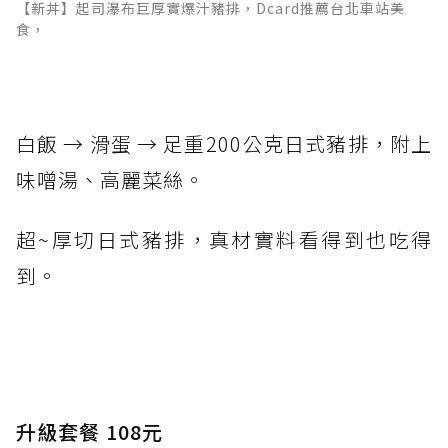
【新丼】起司瀑布巨厚實爆汁豬排，Dcard推薦台北車站美
食，
白飯 → 滑蛋 → 足重200公克日式豬排，附上
味噌湯、高麗菜絲。
超~厚切日式豬排，真材實料看得到也吃得
到。
升級套餐 108元