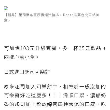
【新丼】起司瀑布巨厚實爆汁豬排，Dcard推薦台北車站美
食，
可加價108元升級套餐，多一杯35元飲品 +
兩樣心動小食。
日式進口起司可樂餅
原來起司加入可樂餅中，相較於一般沒加的
可樂餅好吃這麼多！！！滑順口感、濃郁奶
香的起司加上鬆軟綿密馬鈴薯泥的口感，吃