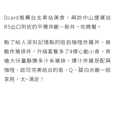
Dcard推薦台北車站美食，再訪中山捷運站
R5出口附近的平價丼飯─新丼，吃晚餐。
點了給人深刻記憶點的熔岩咖哩炸雞丼、無
敵炸豬排丼，升級套餐多了4樣心動小食，爽
嗑大份量酥嫩多汁系豬排，爆汁炸雞搭配與
咖哩、起司完美結合的香、Q、甜白米飯一起
享用，太~滿足！