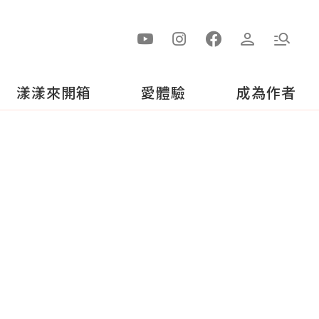
漾漾來開箱
愛體驗
成為作者