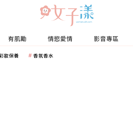
有肌勵
情慾愛情
影音專區
彩妝保養
香氛香水