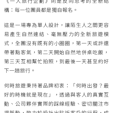
《一人旅行企劃》則是反向思考的全新結
構：每一位團員都是獨自報名。
這是一場專為單人設計，讓陌生人之間更容
易產生自然連結、毫無壓力的全新旅遊模
式，全團沒有既有的小圈圈，第一天或許還
帶著點客氣，第二天開始自然地併桌吃飯，
第三天互相幫忙拍照，到最後一天甚至約好
下一趟旅行。
何時旅遊秉持著品牌初衷：「何時出發？最
好的時機就是現在」，透過與客人的真實互
動、公司夥伴實際的踩線經驗、密切關注市
場脈動，致力於設計出貼近客戶的行程，成