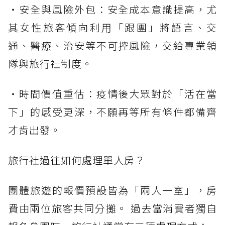
・安全與風險外包：安全成本意識提高，尤
其女性旅客傾向利用「跟團」將語言、交
通、醫療、治安等不可控風險，交給專業領
隊與旅行社制度。
・時間價值重估：疫情後大眾對於「活在當
下」的感受更深，不願再等所有條件都備齊
才肯出發。
旅行社過往如何處理單人房？
團體旅遊的報價預設皆為「兩人一室」，房
費由兩位旅客共同分攤。 過去當消費者獨自