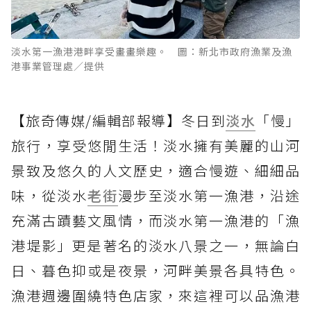
淡水第一漁港港畔享受畫畫樂趣。 圖：新北市政府漁業及漁
港事業管理處／提供
【旅奇傳媒/編輯部報導】冬日到
淡水
「慢」
旅行，享受悠閒生活！淡水擁有美麗的山河
景致及悠久的人文歷史，適合慢遊、細細品
味，從淡水
老街
漫步至淡水第一漁港，沿途
充滿古蹟藝文風情，而淡水第一漁港的「漁
港堤影」更是著名的淡水八景之一，無論白
日、暮色抑或是夜景，河畔美景各具特色。
漁港週邊圍繞特色店家，來這裡可以品漁港