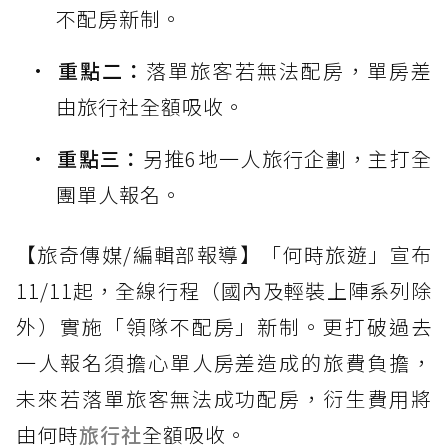
不配房新制。
重點二：
落單旅客若無法配房，單房差
由旅行社全額吸收。
重點三：
另推6地一人旅行企劃，主打全
團單人報名。
【旅奇傳媒/編輯部報導】「何時旅遊」宣布
11/11起，全線行程（國內及輕裝上陣系列除
外）實施「領隊不配房」新制。更打破過去
一人報名須擔心單人房差造成的旅費負擔，
未來若落單旅客無法成功配房，衍生費用將
由何時
旅行社
全額吸收。