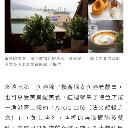
▲邊喝咖啡，邊欣賞窗外的淡水河畔美景。 圖：新北市政府
漁業及漁港事業管理處 ／提供
來淡水第一漁港除了慢遊探索漁港老故事，
也可享受美景配美食，這裡聚集了特色店家
—漁港旁二樓的「Ancre café（法文船錨之
意）」，如其店名，店裡的裝潢擺飾及餐
點，處處可見船錨的蹤跡，店內最大特色是