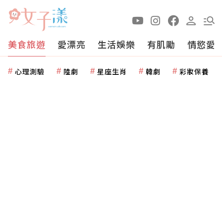
美食旅遊
愛漂亮
生活娛樂
有肌勵
情慾愛
心理測驗
陸劇
星座生肖
韓劇
彩妝保養