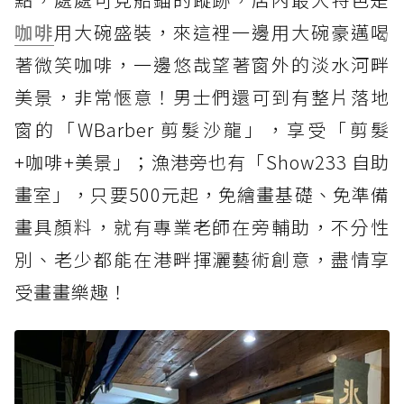
咖啡
用大碗盛裝，來這裡一邊用大碗豪邁喝
著微笑咖啡，一邊悠哉望著窗外的淡水河畔
美景，非常愜意！男士們還可到有整片落地
窗的「WBarber 剪髮沙龍」，享受「剪髮
+咖啡+美景」；漁港旁也有「Show233 自助
畫室」，只要500元起，免繪畫基礎、免準備
畫具顏料，就有專業老師在旁輔助，不分性
別、老少都能在港畔揮灑藝術創意，盡情享
受畫畫樂趣！