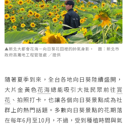
▲新北大都會花海－向日葵花田裡的帥氣身影。 圖：新北市
政府高灘地工程管理處 ／提供
隨著夏季到來，全台各地向日葵陸續盛開，
大片金黃色
花海
總能吸引大批民眾前往
賞
花
、拍照打卡，也讓各個向日葵景點成為社
群上的熱門話題。多數向日葵景點的花期落
在每年6月至10月，不過，受到種植時間與氣