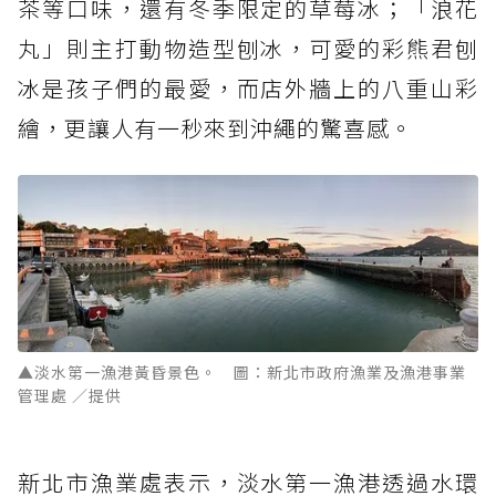
茶等口味，還有冬季限定的草莓冰；「浪花
丸」則主打動物造型刨冰，可愛的彩熊君刨
冰是孩子們的最愛，而店外牆上的八重山彩
繪，更讓人有一秒來到沖繩的驚喜感。
▲淡水第一漁港黃昏景色。 圖：新北市政府漁業及漁港事業
管理處 ／提供
新北市漁業處表示，淡水第一漁港透過水環