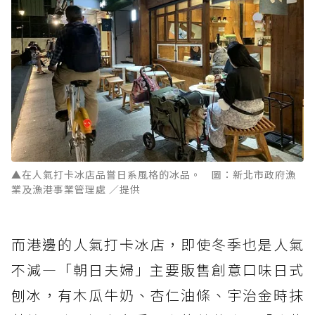
▲在人氣打卡冰店品嘗日系風格的冰品。 圖：新北市政府漁
業及漁港事業管理處 ／提供
而港邊的人氣打卡冰店，即使冬季也是人氣
不減—「朝日夫婦」主要販售創意口味日式
刨冰，有木瓜牛奶、杏仁油條、宇治金時抹