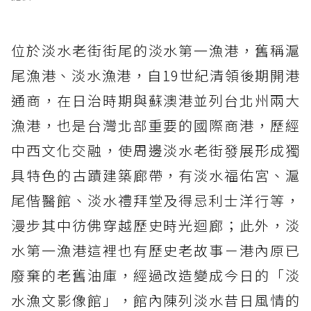
位於淡水老街街尾的淡水第一漁港，舊稱滬
尾漁港、淡水漁港，自19世紀清領後期開港
通商，在日治時期與蘇澳港並列台北州兩大
漁港，也是台灣北部重要的國際商港，歷經
中西文化交融，使周邊淡水老街發展形成獨
具特色的古蹟建築廊帶，有淡水福佑宮、滬
尾偕醫館、淡水禮拜堂及得忌利士洋行等，
漫步其中彷佛穿越歷史時光迴廊；此外，淡
水第一漁港這裡也有歷史老故事－港內原已
廢棄的老舊油庫，經過改造變成今日的「淡
水漁文影像館」，館內陳列淡水昔日風情的