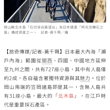
岡山縣北木島「石切溪谷展望台」為日本遺產「時光流轉石之
島」構成資產之一。 記者-黃千珮／攝
【旅奇傳媒/記者-黃千珮】日本最大內海「瀨
戶內海」範圍從
關西
、四國、中國地方延伸
至九州之間，共有727座小島，其中有人島僅
約2成，各自蘊含著獨特資源與其
魅力
。位於
岡山南端的笠岡諸島即是其一，含無人島共
有31座小島，最大的「
北木島
」，在江戶時
代是重要採石產區。