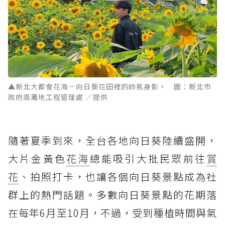
▲新北大都會花海－向日葵花田裡的帥氣身影。 圖：新北市
政府高灘地工程管理處 ／提供
隨著夏季到來，全台各地向日葵陸續盛開，
大片金黃色
花海
總能吸引大批民眾前往
賞
花
、拍照打卡，也讓各個向日葵景點成為社
群上的熱門話題。多數向日葵景點的花期落
在每年6月至10月，不過，受到種植時間與氣