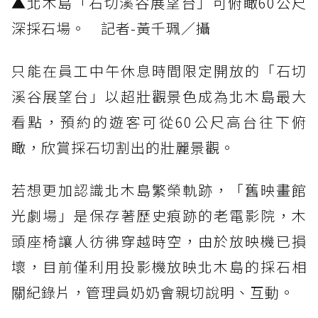
▲北木島「石切溪谷展望台」可俯瞰60公尺
深採石場。 記者-黃千珮／攝
只能在員工中午休息時間限定開放的「石切
溪谷展望台」以超壯觀景色成為北木島最大
看點，預約的遊客可從60公尺高台往下俯
瞰，欣賞採石切割出的壯麗景觀。
若想更加認識北木島繁榮軌跡，「舊映畫館
光劇場」是保存著歷史痕跡的老電影院，木
頭座椅讓人彷彿穿越時空，由於放映機已損
壞，目前僅利用投影機放映北木島的採石相
關紀錄片，管理員奶奶會親切說明、互動。