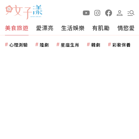
美食旅遊
愛漂亮
生活娛樂
有肌勵
情慾愛
心理測驗
陸劇
星座生肖
韓劇
彩妝保養