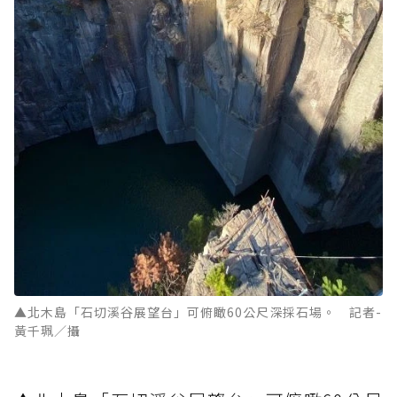
▲北木島「石切溪谷展望台」可俯瞰60公尺深採石場。 記者-
黃千珮／攝