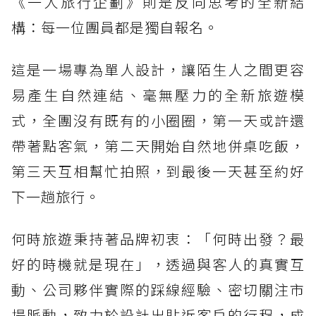
《一人旅行企劃》則是反向思考的全新結
構：每一位團員都是獨自報名。
這是一場專為單人設計，讓陌生人之間更容
易產生自然連結、毫無壓力的全新旅遊模
式，全團沒有既有的小圈圈，第一天或許還
帶著點客氣，第二天開始自然地併桌吃飯，
第三天互相幫忙拍照，到最後一天甚至約好
下一趟旅行。
何時旅遊秉持著品牌初衷：「何時出發？最
好的時機就是現在」，透過與客人的真實互
動、公司夥伴實際的踩線經驗、密切關注市
場脈動，致力於設計出貼近客戶的行程，成