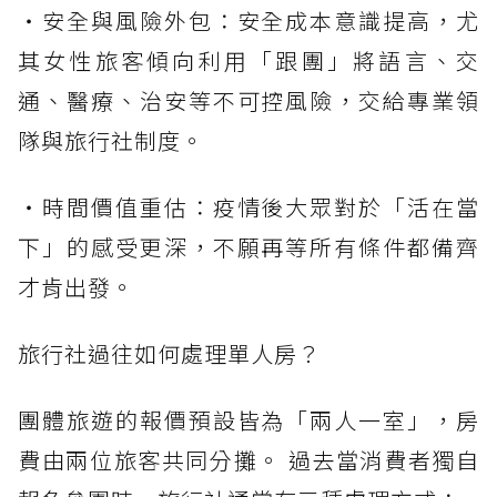
・安全與風險外包：安全成本意識提高，尤
其女性旅客傾向利用「跟團」將語言、交
通、醫療、治安等不可控風險，交給專業領
隊與旅行社制度。
・時間價值重估：疫情後大眾對於「活在當
下」的感受更深，不願再等所有條件都備齊
才肯出發。
旅行社過往如何處理單人房？
團體旅遊的報價預設皆為「兩人一室」，房
費由兩位旅客共同分攤。 過去當消費者獨自