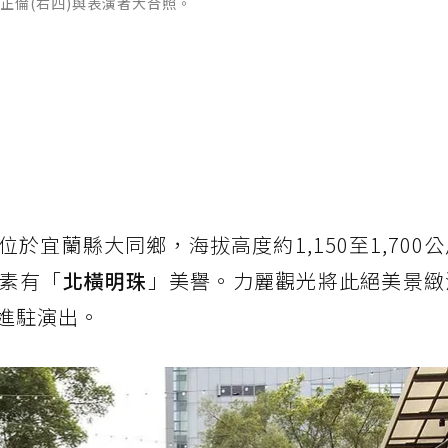
唐正倫(右四)與表演者大合照。
位於宜蘭縣大同鄉，海拔高度約1,150至1,700
素有「
北橫明珠
」美譽。力麗觀光將此絕美景緻
進駐演出。