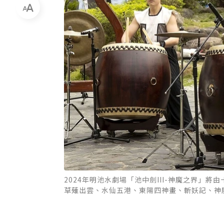
2024年明池水劇場「池中劍III-神魔之界
草薙出雲、水仙五港、東陽四神畫、斬妖記、神