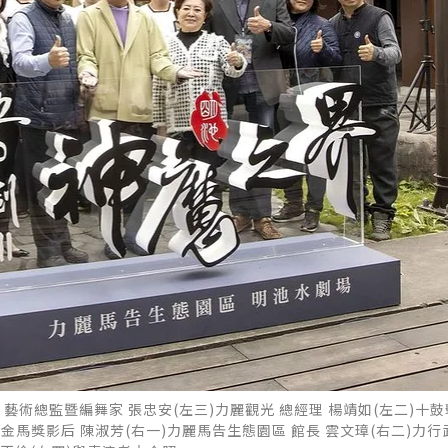
 藝術總監暨編舞家 張忠安(左三)力麗觀光 總經理 楊靖如(左二)十鼓
)金馬獎影后 陳淑芳(右一)力麗馬告生態園區 館長 雲文璋(右二)力行