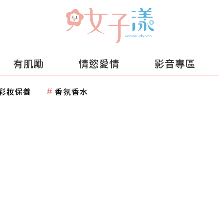
有肌勵
情慾愛情
影音專區
彩妝保養
香氛香水