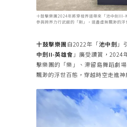
十鼓擊樂團2024年將穿梭界道帶來「池中劍I
參與跨界力行武舘的「剛」，道盡虛無飄渺的浮
十鼓擊樂團
自2022年「
池中劍
」
中劍II-英雄會
」廣受讚賞，202
擊樂團的「樂」、滯留島舞蹈劇場
飄渺的浮世百態，穿越時空走進神