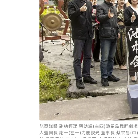
諾亞媒體 副總經理 蔡幼輝(左四)滯留島舞蹈劇場
人暨團長 謝十(左一)力麗觀光 董事長 蔡宗易(中