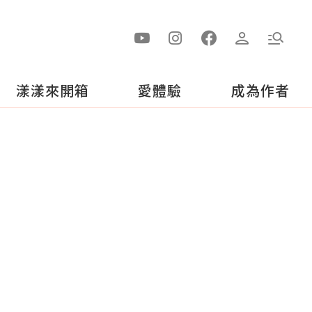
漾漾來開箱
愛體驗
成為作者