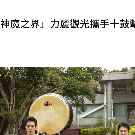
II-神魔之界」力麗觀光攜手十鼓