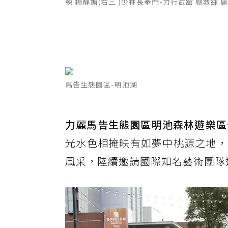
練 楊靜媚(右三 )少林長拳門-力行武舘 總教練 
馬告生態園區-明池湖
力麗馬告生態園區明池森林遊樂區
光水色相掩映有如夢中桃源之地，
風采，陸續邀請國際知名藝術團隊