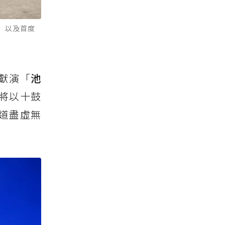
柔」以及首度
獻演「
池
將以十鼓
道盡虛無