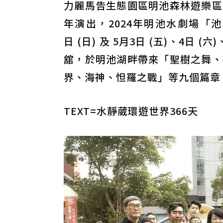
力麗馬告生態園區明池森林遊樂區
年演出，2024年明池水劇場「池中劍
日 (日) 及 5月3日 (五)、4日 
舘，於明池湖畔帶來「聖樹之舞、
界、海神、怛羅之戰」等九個篇章
TEXT=水靜葳環遊世界366天