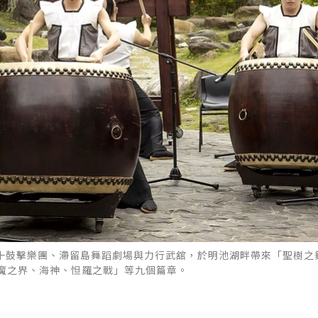
」將由十鼓擊樂團、滯留島舞蹈劇場與力行武舘，於明池湖畔帶來「聖樹
魔之界、海神、怛羅之戰」等九個篇章。