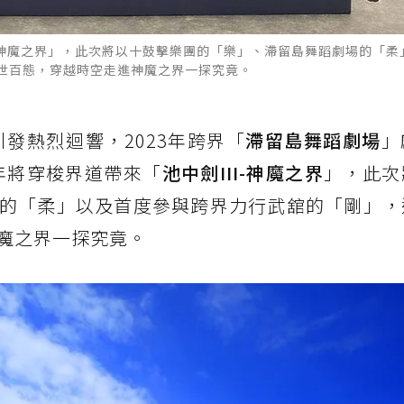
II-神魔之界」，此次將以十鼓擊樂團的「樂」、滯留島舞蹈劇場的「
世百態，穿越時空走進神魔之界一探究竟。
引發熱烈迴響，2023年跨界「
滯留島舞蹈劇場
」
4年將穿梭界道帶來「
池中劍III-神魔之界
」，此次
的「柔」以及首度參與跨界力行武舘的「剛」，
魔之界一探究竟。