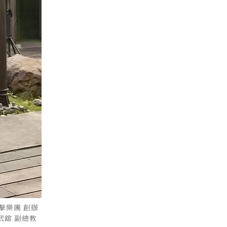
擊樂團 創辦
武舘 副總教