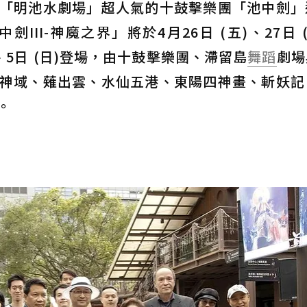
「明池水劇場」超人氣的十鼓擊樂團「池中劍」
III-神魔之界」將於4月26日 (五)、27日 (
(六)、5日 (日)登場，由十鼓擊樂團、滯留島
舞蹈
劇場
神域、薙出雲、水仙五港、東陽四神畫、斬妖記
。