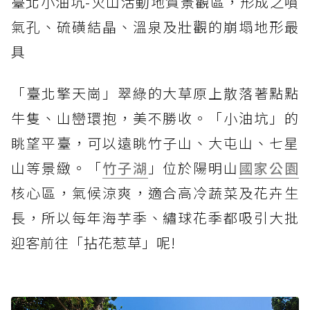
臺北小油坑-火山活動地質景觀區，形成之噴
氣孔、硫磺結晶、溫泉及壯觀的崩塌地形最
具
「臺北擎天崗」翠綠的大草原上散落著點點
牛隻、山巒環抱，美不勝收。「小油坑」的
眺望平臺，可以遠眺竹子山、大屯山、七星
山等景緻。「
竹子湖
」位於陽明山
國家公園
核心區，氣候涼爽，適合高冷蔬菜及花卉生
長，所以每年海芋季、繡球花季都吸引大批
迎客前往「拈花惹草」呢!