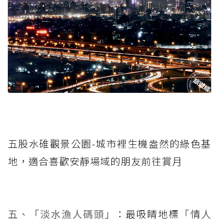
五股水碓觀景公園-城市裡生機盎然的綠色基
地，適合喜歡安靜場域的朋友前往賞月
五、「
淡水漁人碼頭
」：最吸睛地標「情人