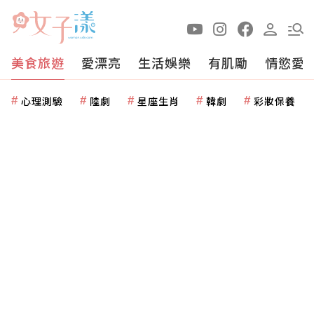
美食旅遊
愛漂亮
生活娛樂
有肌勵
情慾愛
心理測驗
陸劇
星座生肖
韓劇
彩妝保養