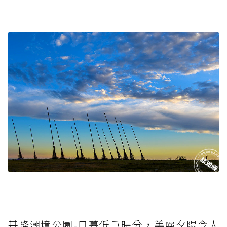
基隆潮境公園-日暮低垂時分，美麗夕陽令人