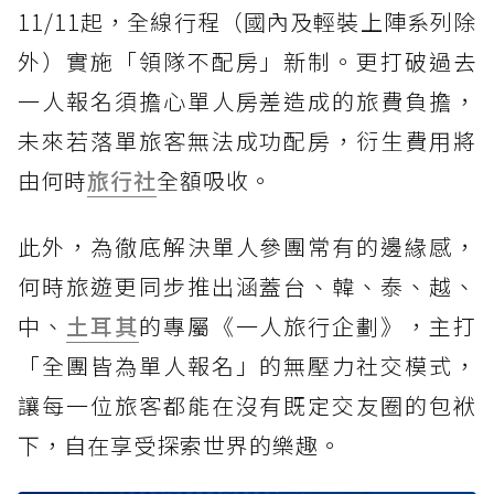
11/11起，全線行程（國內及輕裝上陣系列除
外）實施「領隊不配房」新制。更打破過去
一人報名須擔心單人房差造成的旅費負擔，
未來若落單旅客無法成功配房，衍生費用將
由何時
旅行社
全額吸收。
此外，為徹底解決單人參團常有的邊緣感，
何時旅遊更同步推出涵蓋台、韓、泰、越、
中、
土耳其
的專屬《一人旅行企劃》，主打
「全團皆為單人報名」的無壓力社交模式，
讓每一位旅客都能在沒有既定交友圈的包袱
下，自在享受探索世界的樂趣。