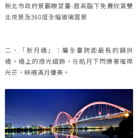
新北市政府景觀瞭望臺-居高臨下免費欣賞雙
北夜景及360度全幅玻璃窗景
二、「新月橋」：屬全臺跨距最長的鋼拱
橋，橋上的燈光綴飾，在皓月下閃爍著璀璨
光芒，映襯滿月優美。