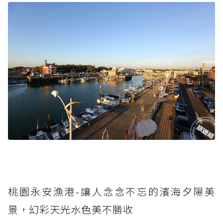
桃園永安漁港-讓人念念不忘的濱海夕陽美
景，幻彩天光水色美不勝收