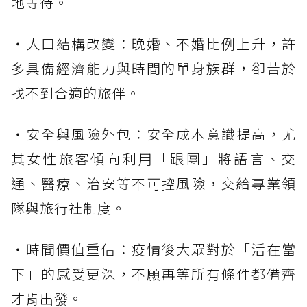
地等待。
・人口結構改變：晚婚、不婚比例上升，許
多具備經濟能力與時間的單身族群，卻苦於
找不到合適的旅伴。
・安全與風險外包：安全成本意識提高，尤
其女性旅客傾向利用「跟團」將語言、交
通、醫療、治安等不可控風險，交給專業領
隊與旅行社制度。
・時間價值重估：疫情後大眾對於「活在當
下」的感受更深，不願再等所有條件都備齊
才肯出發。