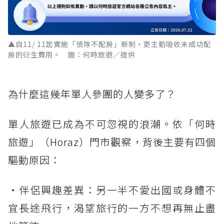
▲自11/ 11起實施「領隊不配房」新制，更主動吸收未成功配
房的衍生費用。 圖：何時旅遊／提供
為什麼這幾年單人參團的人變多了？
單人旅遊已成為不可忽視的浪潮。依「何時
旅遊」（Horaz）門市觀察，背後主要有四個
驅動原因：
・伴侶興趣差異：另一半不愛出國或身體不
宜長途飛行，渴望旅行的一方不想再無止盡