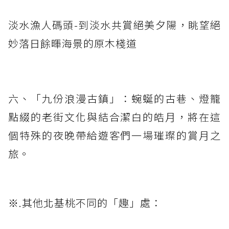
淡水漁人碼頭-到淡水共賞絕美夕陽，眺望絕
妙落日餘暉海景的原木棧道
六、「九份浪漫古鎮」：蜿蜒的古巷、燈籠
點綴的老街文化與結合潔白的皓月，將在這
個特殊的夜晚帶給遊客們一場璀璨的賞月之
旅。
※.其他北基桃不同的「趣」處：