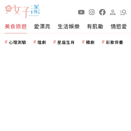
美食旅遊
愛漂亮
生活娛樂
有肌勵
情慾愛
心理測驗
陸劇
星座生肖
韓劇
彩妝保養