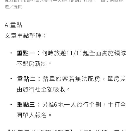
專為獨自出遊打造六支《一人旅行企劃》行程。 圖：何時旅
遊／提供
AI重點
文章重點整理：
重點一：
何時旅遊11/11起全面實施領隊
不配房新制。
重點二：
落單旅客若無法配房，單房差
由旅行社全額吸收。
重點三：
另推6地一人旅行企劃，主打全
團單人報名。