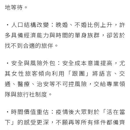
地等待。
・人口結構改變：晚婚、不婚比例上升，許
多具備經濟能力與時間的單身族群，卻苦於
找不到合適的旅伴。
・安全與風險外包：安全成本意識提高，尤
其女性旅客傾向利用「跟團」將語言、交
通、醫療、治安等不可控風險，交給專業領
隊與旅行社制度。
・時間價值重估：疫情後大眾對於「活在當
下」的感受更深，不願再等所有條件都備齊