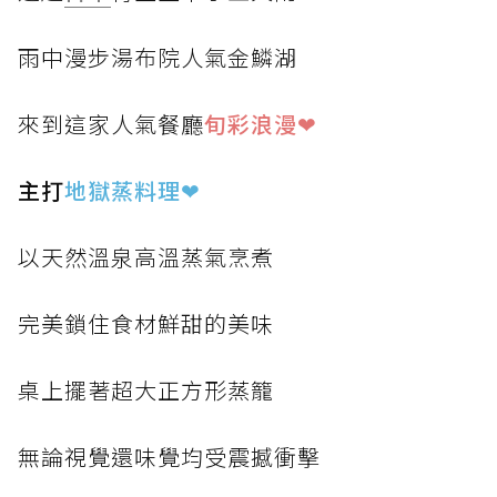
雨中漫步湯布院人氣金鱗湖
來到這家人氣餐廳
旬彩浪漫❤
主打
地獄蒸料理
❤
以天然溫泉高溫蒸氣烹煮
完美鎖住食材鮮甜的美味
桌上擺著超大正方形蒸籠
無論視覺還味覺均受震撼衝擊