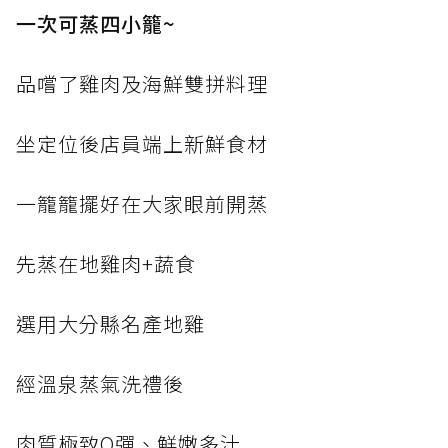
一次可蒸四小籠~
品嚐了雞肉及海鮮雙拼料理
坐定位後店員端上新鮮食材
一籠籠擺好在大家眼前開蒸
先蒸在地雞肉+蔬食
選用大分縣名產地雞
經溫泉蒸氣洗禮後
肉質極致Q彈、鮮嫩多汁