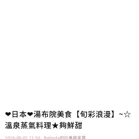
❤日本❤湯布院美食【旬彩浪漫】~☆
溫泉蒸氣料理★夠鮮甜
2026-08-02 21:50
Belinda的玩美甜蜜窩