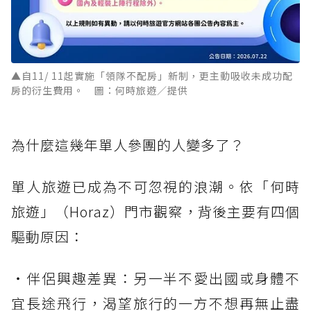
▲自11/ 11起實施「領隊不配房」新制，更主動吸收未成功配
房的衍生費用。 圖：何時旅遊／提供
為什麼這幾年單人參團的人變多了？
單人旅遊已成為不可忽視的浪潮。依「何時
旅遊」（Horaz）門市觀察，背後主要有四個
驅動原因：
・伴侶興趣差異：另一半不愛出國或身體不
宜長途飛行，渴望旅行的一方不想再無止盡