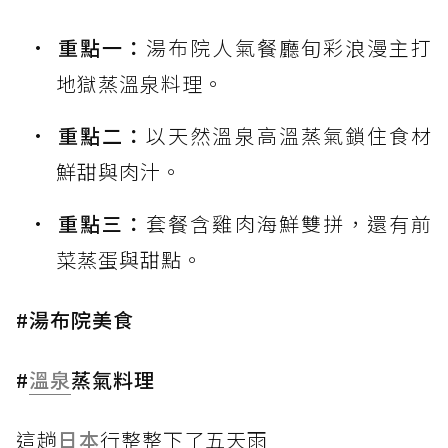
重點一：
湯布院人氣餐廳旬彩浪漫主打
地獄蒸溫泉料理。
重點二：
以天然溫泉高溫蒸氣鎖住食材
鮮甜與肉汁。
重點三：
套餐含雞肉海鮮雙拼，還有前
菜蒸蛋與甜點。
#湯布院美食
#
溫泉
蒸氣料理
這趟
日本
行整整下了五天雨