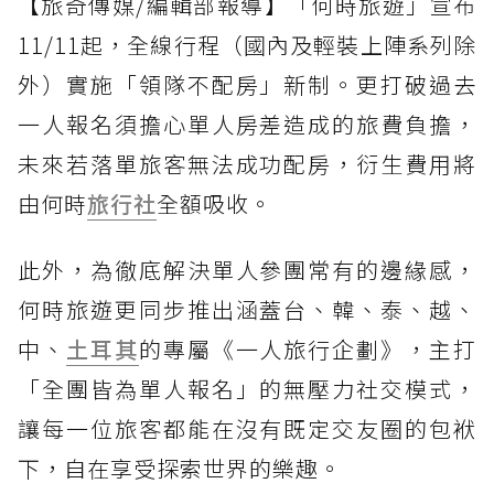
【旅奇傳媒/編輯部報導】「何時旅遊」宣布
11/11起，全線行程（國內及輕裝上陣系列除
外）實施「領隊不配房」新制。更打破過去
一人報名須擔心單人房差造成的旅費負擔，
未來若落單旅客無法成功配房，衍生費用將
由何時
旅行社
全額吸收。
此外，為徹底解決單人參團常有的邊緣感，
何時旅遊更同步推出涵蓋台、韓、泰、越、
中、
土耳其
的專屬《一人旅行企劃》，主打
「全團皆為單人報名」的無壓力社交模式，
讓每一位旅客都能在沒有既定交友圈的包袱
下，自在享受探索世界的樂趣。