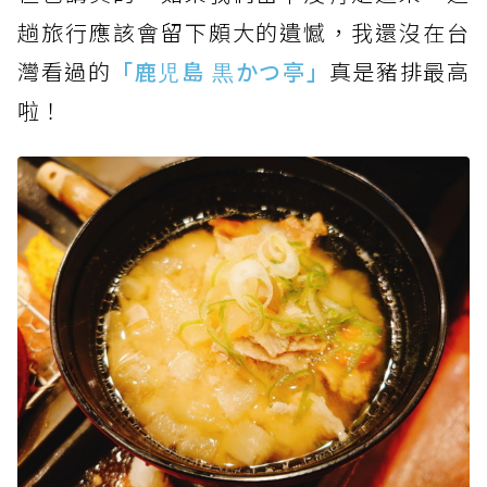
趟旅行應該會留下頗大的遺憾，我還沒在台
灣看過的
「鹿児島 黒かつ亭」
真是豬排最高
啦！