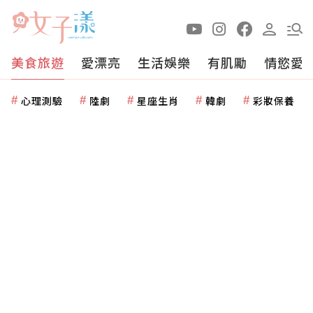
美食旅遊
愛漂亮
生活娛樂
有肌勵
情慾愛
心理測驗
陸劇
星座生肖
韓劇
彩妝保養