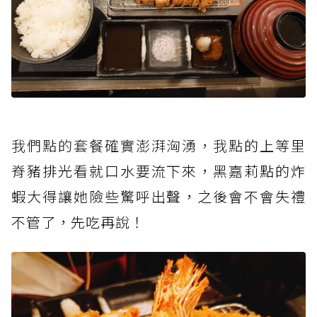
我們點的套餐確實澎湃洶湧，我點
的上等里
脊豬排光看就口水要流下來，黑嘉莉點的炸
蝦大得讓她險些驚呼出聲，之後會不會失禮
不管了，先吃再說！