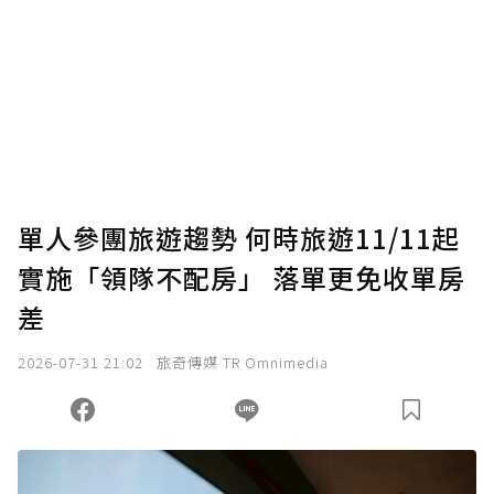
為了鼓勵作者持續創作更好的內容，會員可以
使用「贊助」功能實質回饋給喜愛的作者。可
將您認為適合的點數贈送給作者，一旦使用贊
助點數即不得撤銷，單筆贊助最低點數為30
點，最高點數沒有上限。
U 利點數 1 點 = NTD 1 元。
單人參團旅遊趨勢 何時旅遊11/11起
實施「領隊不配房」 落單更免收單房
確認送出
差
我已詳閱贊助說明，且同意站方的使用條款。
2026-07-31 21:02
旅奇傳媒 TR Omnimedia
您當前剩餘 U 利點數：
0
點；前往
購買點數