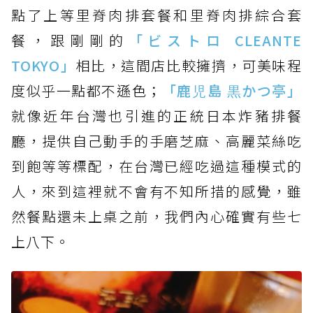
點了上等里脊肉排套餐和里脊肉排綜合套
餐，跟剛剛的
「ビストロ CLEANTE
TOKYO」
相比，這間店比較擁擠，可美味程
度似乎一點都不遜色；
「鹿児島 黒かつ亭」
就像近年台灣也引進的正統日本炸豬排餐
廳，提供自己動手的手磨芝麻、高麗菜絲吃
到飽等等標配，在台灣已經吃過這種模式的
人，來到這裡就不會有不知所措的感覺，雖
然餐點還未上桌之前，我們內心確實有些七
上八下。