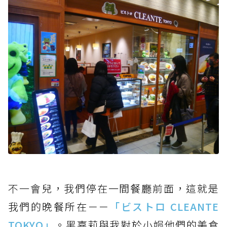
不一會
兒，我們停在一間餐廳前面，這就是
我們的晚餐所在－－
「ビストロ CLEANTE
TOKYO」
。黑嘉莉與我對於小娟他們的美食