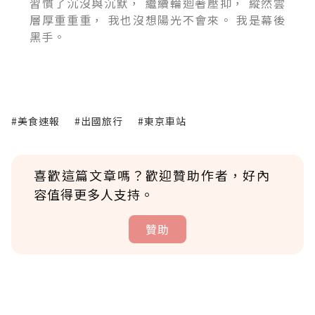
習慣了沉沒與沉默， 繼續輪迴著壓抑， 縱然雲
層厚重重重， 我也沒想陽光不會來。 我是幕後
黑手。
#美食速報
#出國旅行
#東京車站
喜歡這篇文章嗎？歡迎贊助作者，好內
容值得更多人支持。
贊助
贊助說明