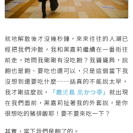
就地解散後才
沒幾秒鐘，來來往往的人潮已
經把我們沖散，我和黑嘉莉繼續在一番街往
前走，她問我剛剛有沒吃飽？我聳聳肩，說
飽也是飽、要吃也還可以，只是這個當下我
沒想到還要吃什麼……話真的不能說太早，
我才剛這麼說，
「鹿児島 黒かつ亭」
就出現
在我們面前，黑嘉莉扯著我的外套說，是你
很想吃的豬排飯耶！要不要來吃一下？
其實，當下我們
是飽了的。