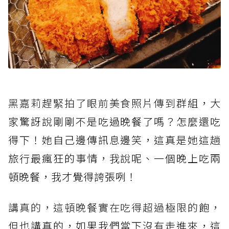
黑嘉莉趕緊拍了眼前美食照片傳到群
組，大
家驚訝說剛剛不是吃過晚餐了嗎？怎麼還吃
得下！她自己邊傳訊息邊笑，這真是她這趟
旅行最瘋狂的事情，我說呢、一個晚上吃兩
頓晚餐，我才覺得誇張咧！
講真的，這頓晚餐實在吃得超過極限的
飽，
但也講真的，如果我們當下沒有走進來，這