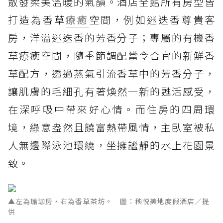
散發柔美溫暖的氣韻。酒店全館所有房型皆
打造為香草
療癒
空間，例如迷迭香尊貴客
房，洋溢迷迭香的芳香分子；專屬的有機香
草療癒空間，隨季節調配當令合宜的新鮮香
草配方，透過蒸氣引流香草中的芳香分子，
讓肌膚的毛細孔有著煥然一新的甦活感受，
在深呼吸中帶來好心情。而住房的四周環
境，綠意盎然且饒富熱帶風情，主臥室被私
人無邊際泳池環繞，坐擁謐靜的水上花園景
致。
▲左為瑜珈房，右為香草茶坊。 圖：秧悦美地度假酒店／提
供