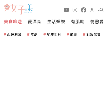
美食旅遊
愛漂亮
生活娛樂
有肌勵
情慾愛
心理測驗
陸劇
星座生肖
韓劇
彩妝保養