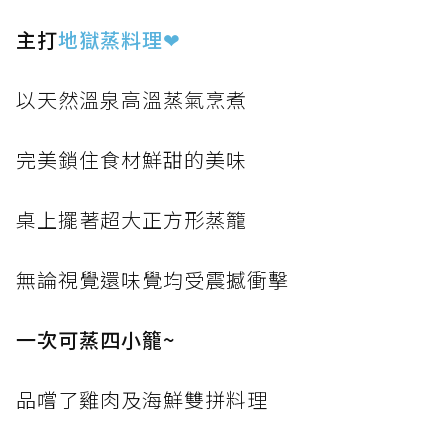
主打
地獄蒸料理
❤
以天然溫泉高溫蒸氣烹煮
完美鎖住食材鮮甜的美味
桌上擺著超大正方形蒸籠
無論視覺還味覺均受震撼衝擊
一次可蒸四小籠~
品嚐了雞肉及海鮮雙拼料理