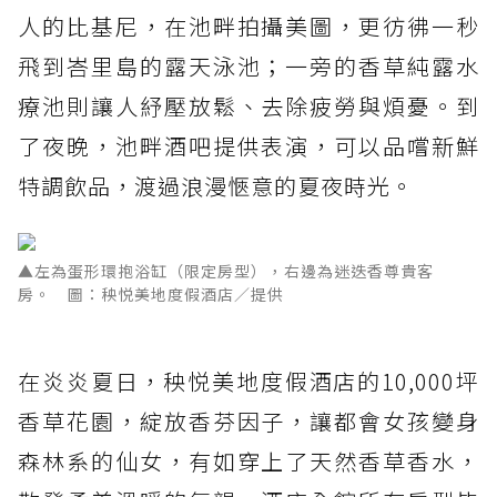
人的比基尼，在池畔拍攝美圖，更彷彿一秒
飛到峇里島的露天泳池；一旁的香草純露水
療池則讓人紓壓放鬆、去除疲勞與煩憂。到
了夜晚，池畔酒吧提供表演，可以品嚐新鮮
特調飲品，渡過浪漫愜意的夏夜時光。
▲左為蛋形環抱浴缸（限定房型），右邊為迷迭香尊貴客
房。 圖：秧悦美地度假酒店／提供
在炎炎夏日，秧悦美地度假酒店的10,000坪
香草花園，綻放香芬因子，讓都會女孩變身
森林系的仙女，有如穿上了天然香草香水，