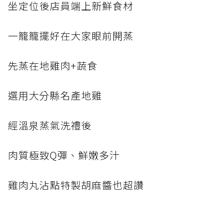
坐定位後店員端上新鮮食材
一籠籠擺好在大家眼前開蒸
先蒸在地雞肉+蔬食
選用大分縣名產地雞
經溫泉蒸氣洗禮後
肉質極致Q彈、鮮嫩多汁
雞肉丸沾點特製胡麻醬也超讚