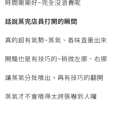
時間剛剛好~完全沒浪費呢
話說蒸完店員打開的瞬間
真的超有氣勢~蒸氣、香味直衝出來
開籠也是有技巧的~稍微左挪、右挪
讓蒸氣分批噴出，再有技巧的翻開
蒸氣才不會噴得太誇張嚇到人囉