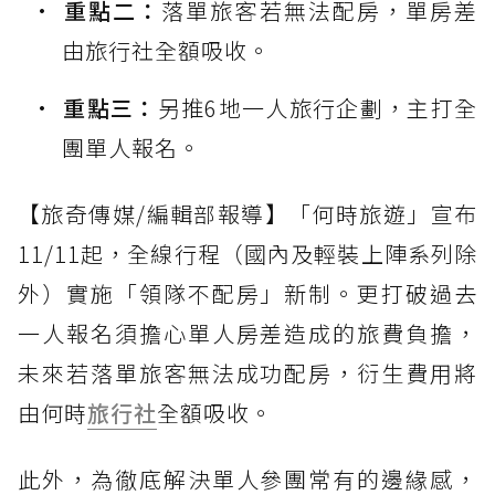
重點二：
落單旅客若無法配房，單房差
由旅行社全額吸收。
重點三：
另推6地一人旅行企劃，主打全
團單人報名。
【旅奇傳媒/編輯部報導】「何時旅遊」宣布
11/11起，全線行程（國內及輕裝上陣系列除
外）實施「領隊不配房」新制。更打破過去
一人報名須擔心單人房差造成的旅費負擔，
未來若落單旅客無法成功配房，衍生費用將
由何時
旅行社
全額吸收。
此外，為徹底解決單人參團常有的邊緣感，