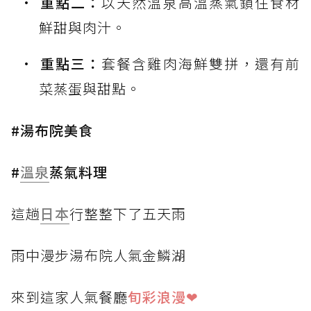
重點二：
以天然溫泉高溫蒸氣鎖住食材
鮮甜與肉汁。
重點三：
套餐含雞肉海鮮雙拼，還有前
菜蒸蛋與甜點。
#湯布院美食
#
溫泉
蒸氣料理
這趟
日本
行整整下了五天雨
雨中漫步湯布院人氣金鱗湖
來到這家人氣餐廳
旬彩浪漫❤