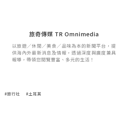
旅奇傳媒 TR Omnimedia
以旅遊／休閒／美食／品味為本的新聞平台，提
供海內外最新消息及情報，透過深度與廣度兼具
報導，帶領您閱覽豐富、多元的生活！
#旅行社
#土耳其