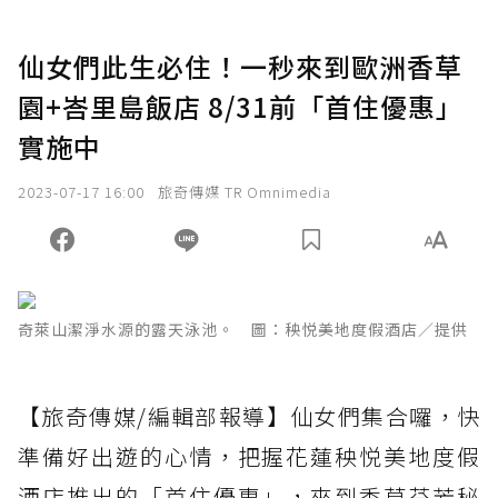
仙女們此生必住！一秒來到歐洲香草
園+峇里島飯店 8/31前「首住優惠」
實施中
2023-07-17 16:00
旅奇傳媒 TR Omnimedia
奇萊山潔淨水源的露天泳池。 圖：秧悦美地度假酒店／提供
【旅奇傳媒/編輯部報導】仙女們集合囉，快
準備好出遊的心情，把握花蓮秧悦美地度假
酒店推出的「首住優惠」，來到香草芬芳秘