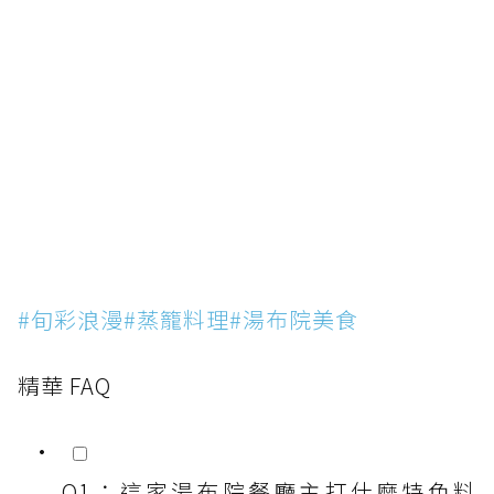
#旬彩浪漫#蒸籠料理#湯布院美食
精華 FAQ
Q1：這家湯布院餐廳主打什麼特色料