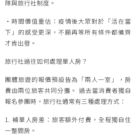
隊與旅行社制度。
・時間價值重估：疫情後大眾對於「活在當
下」的感受更深，不願再等所有條件都備齊
才肯出發。
旅行社過往如何處理單人房？
團體旅遊的報價預設皆為「兩人一室」，房
費由兩位旅客共同分攤。 過去當消費者獨自
報名參團時，旅行社通常有三種處理方式：
1. 補單人房差：旅客額外付費，全程獨自住
一整間房。