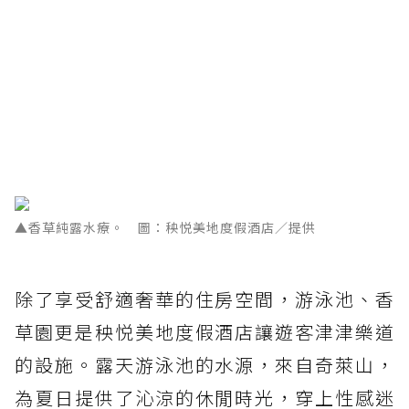
▲香草純露水療。 圖：秧悦美地度假酒店／提供
除了享受舒適奢華的住房空間，游泳池、香
草園更是秧悦美地度假酒店讓遊客津津樂道
的設施。露天游泳池的水源，來自奇萊山，
為夏日提供了沁涼的休閒時光，穿上性感迷