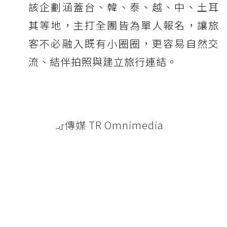
該企劃涵蓋台、韓、泰、越、中、土耳
其等地，主打全團皆為單人報名，讓旅
客不必融入既有小圈圈，更容易自然交
流、結伴拍照與建立旅行連結。