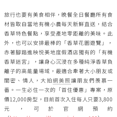
旅行也要有美食相伴，晚餐全日餐廳所有食
材皆取自當地有機小農每天新鮮直送，結合
香草特色餐點，享受產地零距離的美味。此
外，也可以安排最棒的「香草花園遊覽」，
赤著腳踏進秧悦美地度假酒店獨有的「有機
香草迷宮」，讓身心沉浸在多種純淨香草負
離子的高能量場域，最適合牽著大小朋友或
閨密、情人，大拍
網美照
讓朋友們羨慕一
番。一生必住一次的「首住優惠」專案，原
價12,000房型，目前首次入住每人只要3,800
元，可於官網預約