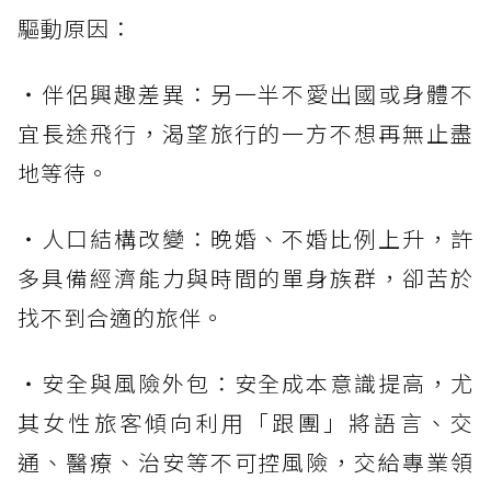
驅動原因：
・伴侶興趣差異：另一半不愛出國或身體不
宜長途飛行，渴望旅行的一方不想再無止盡
地等待。
・人口結構改變：晚婚、不婚比例上升，許
多具備經濟能力與時間的單身族群，卻苦於
找不到合適的旅伴。
・安全與風險外包：安全成本意識提高，尤
其女性旅客傾向利用「跟團」將語言、交
通、醫療、治安等不可控風險，交給專業領