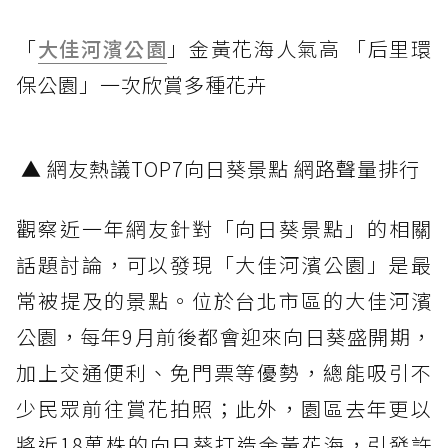
「
大佳河濱公園
」金黃花海人氣高 「后里環
保公園」一次欣賞多種花卉
▲ 網友熱議TOP7向日葵景點 網路聲量排行
觀察近一年網友針對「向日葵景點」的相關
話題討論，可以發現「大佳河濱公園」是最
常被提及的景點。位於台北市區的大佳河濱
公園，每年9月前後都會迎來向日葵盛開期，
加上交通便利、免門票等優勢，總能吸引不
少民眾前往賞花拍照；此外，園區去年更以
將近18萬株的向日葵打造金黃花海，引發許