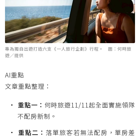
專為獨自出遊打造六支《一人旅行企劃》行程。 圖：何時旅
遊／提供
AI重點
文章重點整理：
重點一：
何時旅遊11/11起全面實施領隊
不配房新制。
重點二：
落單旅客若無法配房，單房差