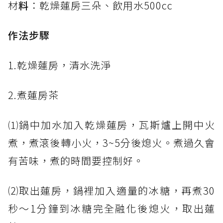
材
料
：乾燥蓮房三朵、飲用水500cc
作法步驟
1.乾燥蓮房，清水洗淨
2.煮蓮房茶
⑴鍋中加水加入乾燥蓮房，瓦斯爐上開中火
煮，煮滾後轉小火，3~5分後熄火。煮過久會
有苦味，煮的時間要控制好。
⑵取出蓮房，鍋裡加入適量的冰糖，再煮30
秒～1分鐘到冰糖完全融化後熄火，取出蓮