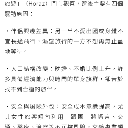
旅遊」（Horaz）門市觀察，背後主要有四個
驅動原因：
・伴侶興趣差異：另一半不愛出國或身體不
宜長途飛行，渴望旅行的一方不想再無止盡
地等待。
・人口結構改變：晚婚、不婚比例上升，許
多具備經濟能力與時間的單身族群，卻苦於
找不到合適的旅伴。
・安全與風險外包：安全成本意識提高，尤
其女性旅客傾向利用「跟團」將語言、交
通、醫療、治安等不可控風險，交給專業領