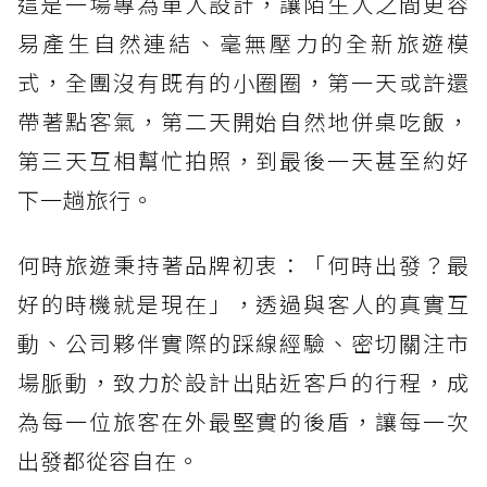
這是一場專為單人設計，讓陌生人之間更容
易產生自然連結、毫無壓力的全新旅遊模
式，全團沒有既有的小圈圈，第一天或許還
帶著點客氣，第二天開始自然地併桌吃飯，
第三天互相幫忙拍照，到最後一天甚至約好
下一趟旅行。
何時旅遊秉持著品牌初衷：「何時出發？最
好的時機就是現在」，透過與客人的真實互
動、公司夥伴實際的踩線經驗、密切關注市
場脈動，致力於設計出貼近客戶的行程，成
為每一位旅客在外最堅實的後盾，讓每一次
出發都從容自在。