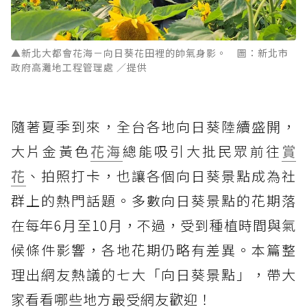
▲新北大都會花海－向日葵花田裡的帥氣身影。 圖：新北市
政府高灘地工程管理處 ／提供
隨著夏季到來，全台各地向日葵陸續盛開，
大片金黃色
花海
總能吸引大批民眾前往
賞
花
、拍照打卡，也讓各個向日葵景點成為社
群上的熱門話題。多數向日葵景點的花期落
在每年6月至10月，不過，受到種植時間與氣
候條件影響，各地花期仍略有差異。本篇整
理出網友熱議的七大「向日葵景點」，帶大
家看看哪些地方最受網友歡迎！