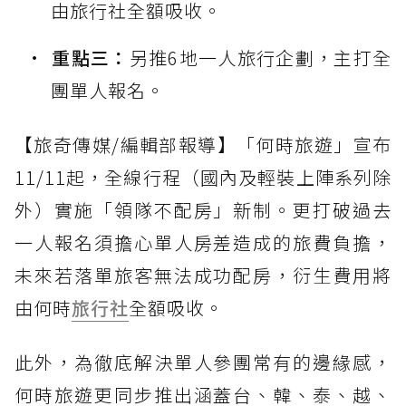
由旅行社全額吸收。
重點三：
另推6地一人旅行企劃，主打全
團單人報名。
【旅奇傳媒/編輯部報導】「何時旅遊」宣布
11/11起，全線行程（國內及輕裝上陣系列除
外）實施「領隊不配房」新制。更打破過去
一人報名須擔心單人房差造成的旅費負擔，
未來若落單旅客無法成功配房，衍生費用將
由何時
旅行社
全額吸收。
此外，為徹底解決單人參團常有的邊緣感，
何時旅遊更同步推出涵蓋台、韓、泰、越、