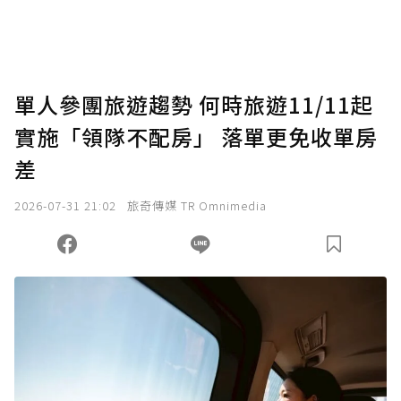
將您認為適合的點數贈送給作者，一旦使用贊
助點數即不得撤銷，單筆贊助最低點數為30
點，最高點數沒有上限。
U 利點數 1 點 = NTD 1 元。
單人參團旅遊趨勢 何時旅遊11/11起
實施「領隊不配房」 落單更免收單房
確認送出
差
我已詳閱贊助說明，且同意站方的使用條款。
2026-07-31 21:02
旅奇傳媒 TR Omnimedia
您當前剩餘 U 利點數：
0
點；前往
購買點數