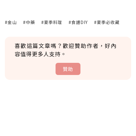
#金山
#中藥
#夏季料理
#食譜DIY
#夏季必收藏
喜歡這篇文章嗎？歡迎贊助作者，好內
容值得更多人支持。
贊助
贊助說明
為了鼓勵作者持續創作更好的內容，會員可以
使用「贊助」功能實質回饋給喜愛的作者。可