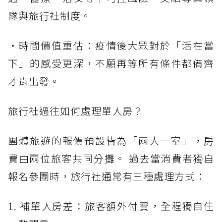
隊與旅行社制度。
・時間價值重估：疫情後大眾對於「活在當
下」的感受更深，不願再等所有條件都備齊
才肯出發。
旅行社過往如何處理單人房？
團體旅遊的報價預設皆為「兩人一室」，房
費由兩位旅客共同分攤。 過去當消費者獨自
報名參團時，旅行社通常有三種處理方式：
1. 補單人房差：旅客額外付費，全程獨自住