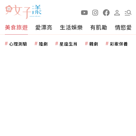
美食旅遊
愛漂亮
生活娛樂
有肌勵
情慾愛
心理測驗
陸劇
星座生肖
韓劇
彩妝保養