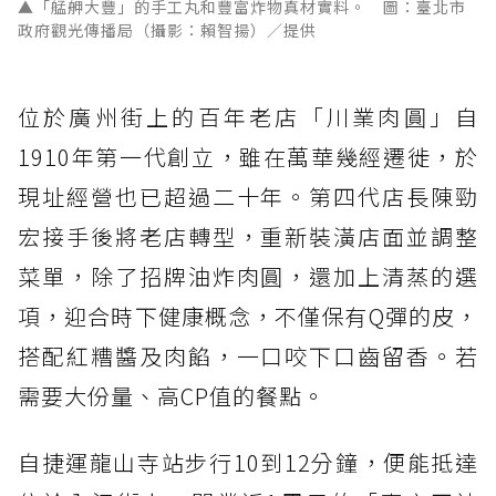
▲「艋舺大豐」的手工丸和豐富炸物真材實料。 圖：臺北市
政府觀光傳播局（攝影：賴智揚）／提供
位於廣州街上的百年老店「川業肉圓」自
1910年第一代創立，雖在萬華幾經遷徙，於
現址經營也已超過二十年。第四代店長陳勁
宏接手後將老店轉型，重新裝潢店面並調整
菜單，除了招牌油炸肉圓，還加上清蒸的選
項，迎合時下健康概念，不僅保有Q彈的皮，
搭配紅糟醬及肉餡，一口咬下口齒留香。若
需要大份量、高CP值的餐點。
自捷運龍山寺站步行10到12分鐘，便能抵達