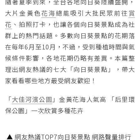
隨著夏季到來，全台各地向日葵陸續盛開，
大片金黃色
花海
總能吸引大批民眾前往
賞
花
、拍照打卡，也讓各個向日葵景點成為社
群上的熱門話題。多數向日葵景點的花期落
在每年6月至10月，不過，受到種植時間與氣
候條件影響，各地花期仍略有差異。本篇整
理出網友熱議的七大「向日葵景點」，帶大
家看看哪些地方最受網友歡迎！
「
大佳河濱公園
」金黃花海人氣高 「后里環
保公園」一次欣賞多種花卉
▲ 網友熱議TOP7向日葵景點 網路聲量排行