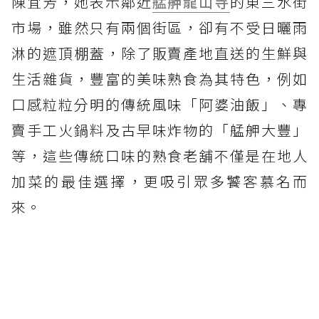
陳宜芳，她表示鄰近
艋舺
龍山寺
的東三水街
市場，雖然只有兩個街區，卻有不受日曬雨
淋的遮頂棚蓋，除了販賣產地直送的生鮮與
生活雜貨，豐富的美味熟食為其特色，例如
口感粒粒分明的傳統風味「阿婆油飯」、專
賣手工火鍋料及古早味炸物的「艋舺大豐」
等，這些傳統口味的熟食老舖不僅是在地人
加菜的最佳選擇，更吸引眾多饕客慕名而
來。