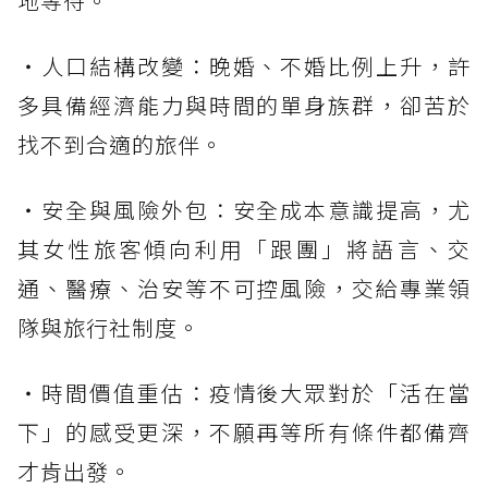
地等待。
・人口結構改變：晚婚、不婚比例上升，許
多具備經濟能力與時間的單身族群，卻苦於
找不到合適的旅伴。
・安全與風險外包：安全成本意識提高，尤
其女性旅客傾向利用「跟團」將語言、交
通、醫療、治安等不可控風險，交給專業領
隊與旅行社制度。
・時間價值重估：疫情後大眾對於「活在當
下」的感受更深，不願再等所有條件都備齊
才肯出發。