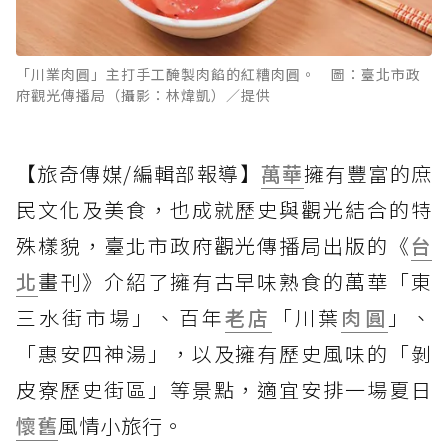
「川業肉圓」主打手工醃製肉餡的紅糟肉圓。 圖：臺北市政
府觀光傳播局（攝影：林煒凱）／提供
【旅奇傳媒/編輯部報導】
萬華
擁有豐富的庶
民文化及美食，也成就歷史與觀光結合的特
殊樣貌，臺北市政府觀光傳播局出版的《
台
北
畫刊》介紹了擁有古早味熟食的萬華「東
三水街市場」、百年
老店
「川葉
肉圓
」、
「惠安四神湯」，以及擁有歷史風味的「剝
皮寮歷史街區」等景點，適宜安排一場夏日
懷舊
風情小旅行。