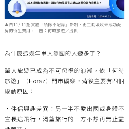
▲自11/ 11起實施「領隊不配房」新制，更主動吸收未成功配
房的衍生費用。 圖：何時旅遊／提供
為什麼這幾年單人參團的人變多了？
單人旅遊已成為不可忽視的浪潮。依「何時
旅遊」（Horaz）門市觀察，背後主要有四個
驅動原因：
・伴侶興趣差異：另一半不愛出國或身體不
宜長途飛行，渴望旅行的一方不想再無止盡