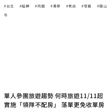
#台北
#艋舺
#肉圓
#萬華
#老店
#懷舊
#龍山
寺
單人參團旅遊趨勢 何時旅遊11/11起
實施「領隊不配房」 落單更免收單房