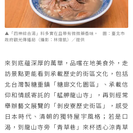
▲「四神綜合湯」料多實在且帶有微微藥香味。 圖：臺北市
政府觀光傳播局（攝影：林煒凱）／提供
來到底蘊深厚的萬華，品嚐在地美食外，走
訪景點更能看到承載歷史的街區文化，包括
北台灣製糖重鎮「糖廍文化園區」、承載信
仰和情感寄託的「艋舺龍山寺」，再到經常
舉辦藝文展覽的「剝皮寮歷史街區」，感受
日本時代、清朝的獨特屋宇風格；若是口
渴，到龍山寺旁「青草巷」來杯透心涼青草