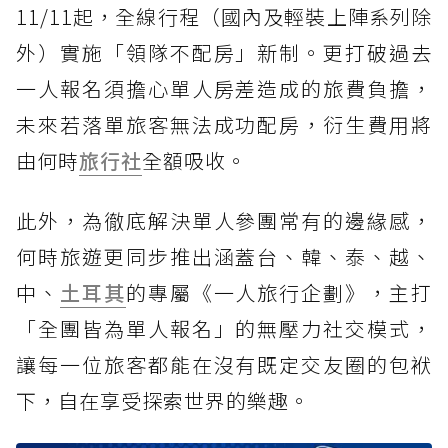
11/11起，全線行程（國內及輕裝上陣系列除
外）實施「領隊不配房」新制。更打破過去
一人報名須擔心單人房差造成的旅費負擔，
未來若落單旅客無法成功配房，衍生費用將
由何時
旅行社
全額吸收。
此外，為徹底解決單人參團常有的邊緣感，
何時旅遊更同步推出涵蓋台、韓、泰、越、
中、
土耳其
的專屬《一人旅行企劃》，主打
「全團皆為單人報名」的無壓力社交模式，
讓每一位旅客都能在沒有既定交友圈的包袱
下，自在享受探索世界的樂趣。