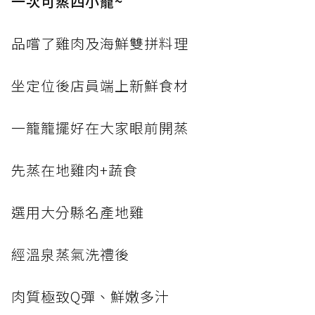
一次可蒸四小籠~
品嚐了雞肉及海鮮雙拼料理
坐定位後店員端上新鮮食材
一籠籠擺好在大家眼前開蒸
先蒸在地雞肉+蔬食
選用大分縣名產地雞
經溫泉蒸氣洗禮後
肉質極致Q彈、鮮嫩多汁