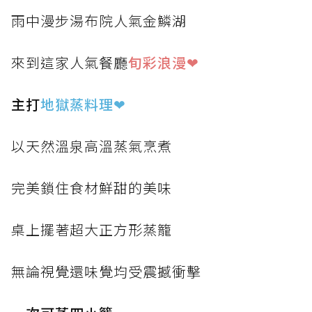
雨中漫步湯布院人氣金鱗湖
來到這家人氣餐廳
旬彩浪漫❤
主打
地獄蒸料理
❤
以天然溫泉高溫蒸氣烹煮
完美鎖住食材鮮甜的美味
桌上擺著超大正方形蒸籠
無論視覺還味覺均受震撼衝擊