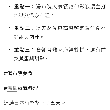
重點一：
湯布院人氣餐廳旬彩浪漫主打
地獄蒸溫泉料理。
重點二：
以天然溫泉高溫蒸氣鎖住食材
鮮甜與肉汁。
重點三：
套餐含雞肉海鮮雙拼，還有前
菜蒸蛋與甜點。
#湯布院美食
#
溫泉
蒸氣料理
這趟
日本
行整整下了五天雨