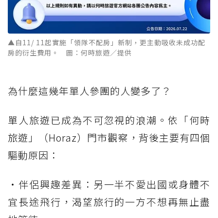
▲自11/ 11起實施「領隊不配房」新制，更主動吸收未成功配
房的衍生費用。 圖：何時旅遊／提供
為什麼這幾年單人參團的人變多了？
單人旅遊已成為不可忽視的浪潮。依「何時
旅遊」（Horaz）門市觀察，背後主要有四個
驅動原因：
・伴侶興趣差異：另一半不愛出國或身體不
宜長途飛行，渴望旅行的一方不想再無止盡