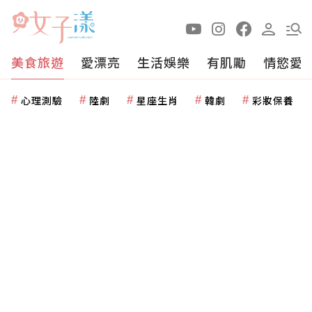
美食旅遊
愛漂亮
生活娛樂
有肌勵
情慾愛
心理測驗
陸劇
星座生肖
韓劇
彩妝保養