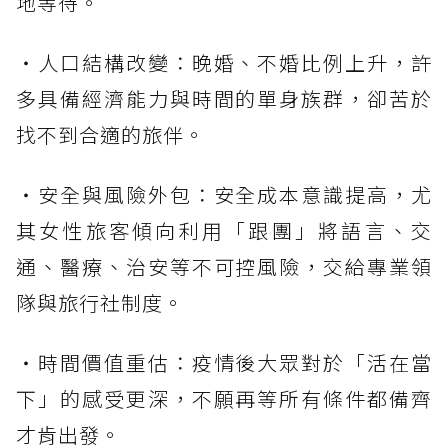
地等待。
・人口結構改變：晚婚、不婚比例上升，許
多具備經濟能力與時間的單身族群，卻苦於
找不到合適的旅伴。
・安全與風險外包：安全成本意識提高，尤
其女性旅客傾向利用「跟團」將語言、交
通、醫療、治安等不可控風險，交給專業領
隊與旅行社制度。
・時間價值重估：疫情後大眾對於「活在當
下」的感受更深，不願再等所有條件都備齊
才肯出發。