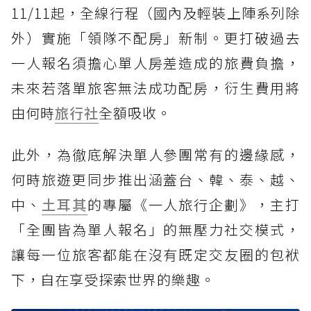
11/11起，全線行程（國內及輕裝上陣系列除
外）實施「領隊不配房」新制。更打破過去
一人報名須擔心單人房差造成的旅費負擔，
未來若落單旅客無法成功配房，衍生費用將
由何時
旅行社
全額吸收。
此外，為徹底解決單人參團常有的邊緣感，
何時旅遊更同步推出涵蓋台、韓、泰、越、
中、
土耳其
的專屬《一人旅行企劃》，主打
「全團皆為單人報名」的無壓力社交模式，
讓每一位旅客都能在沒有既定交友圈的包袱
下，自在享受探索世界的樂趣。