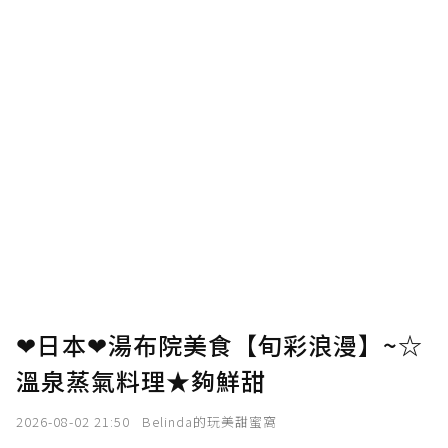
❤日本❤湯布院美食【旬彩浪漫】~☆
溫泉蒸氣料理★夠鮮甜
2026-08-02 21:50
Belinda的玩美甜蜜窩