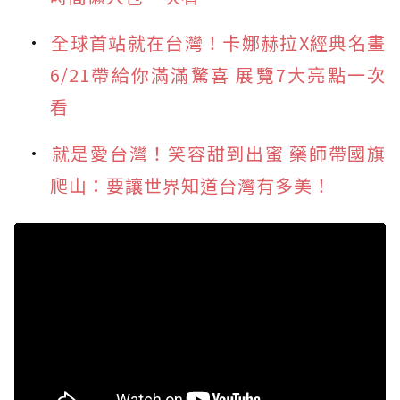
全球首站就在台灣！卡娜赫拉X經典名畫
6/21帶給你滿滿驚喜 展覽7大亮點一次
看
就是愛台灣！笑容甜到出蜜 藥師帶國旗
爬山：要讓世界知道台灣有多美！