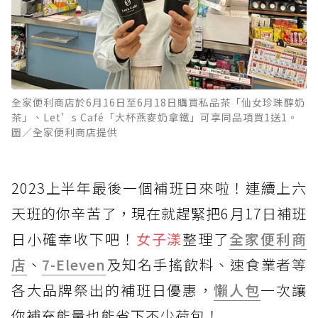
全家便利商店於6月16日至6月18日購買私品茶「仙女珍珠醇奶
茶」、Let’s Café「大杯燕麥奶拿鐵」可享同品項買1送1。
圖／全家便利商店提供
2023上半年最後一個補班日來啦！連續上六
天班的你辛苦了，現在就趕緊把6月17日補班
日小確幸收下吧！
女子漾
整理了
全家便利商
店
、
7-Eleven
及知名手搖飲料、速食業者等
各大品牌祭出的補班日優惠，
懶人包
一次讓
你補充能量也能省下不少荷包！