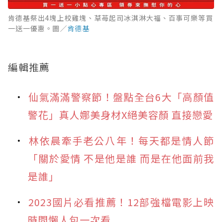
肯德基祭出4塊上校雞塊、草苺起司冰淇淋大福、百事可樂等買
一送一優惠。圖／
肯德基
編輯推薦
仙氣滿滿警察節！盤點全台6大「高顏值
警花」真人娜美身材X絕美容顏 直接戀愛
林依晨牽手老公八年！每天都是情人節
「關於愛情 不是他是誰 而是在他面前我
是誰」
2023國片必看推薦！12部強檔電影上映
時間懶人包一次看