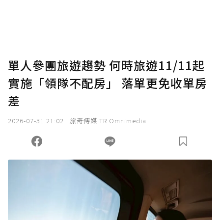
單人參團旅遊趨勢 何時旅遊11/11起
實施「領隊不配房」 落單更免收單房
差
2026-07-31 21:02
旅奇傳媒 TR Omnimedia