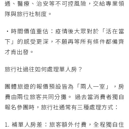
通、醫療、治安等不可控風險，交給專業領
隊與旅行社制度。
・時間價值重估：疫情後大眾對於「活在當
下」的感受更深，不願再等所有條件都備齊
才肯出發。
旅行社過往如何處理單人房？
團體旅遊的報價預設皆為「兩人一室」，房
費由兩位旅客共同分攤。 過去當消費者獨自
報名參團時，旅行社通常有三種處理方式：
1. 補單人房差：旅客額外付費，全程獨自住