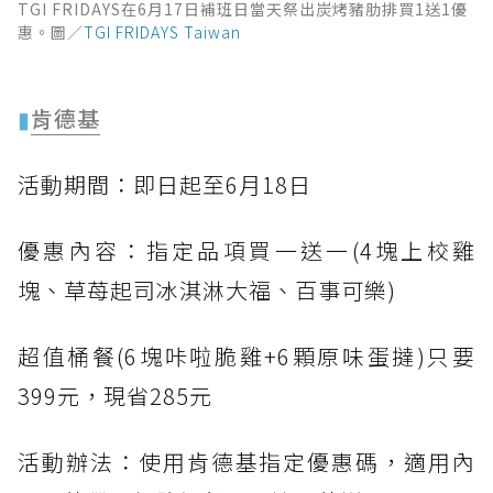
TGI FRIDAYS在6月17日補班日當天祭出炭烤豬肋排買1送1優
惠。圖／
TGI FRIDAYS Taiwan
▮
肯德基
活動期間：即日起至6月18日
優惠內容：指定品項買一送一(4塊上校雞
塊、草苺起司冰淇淋大福、百事可樂)
超值桶餐(6塊咔啦脆雞+6顆原味蛋撻)只要
399元，現省285元
活動辦法：使用肯德基指定優惠碼，適用內