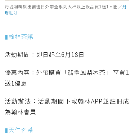
丹堤咖啡祭出補班日外帶全系列大杯以上飲品買1送1。圖／
丹
堤咖啡
▮翰林茶館
活動期間：即日起至6月18日
優惠內容：外帶購買「翡翠鳳梨冰茶」 享買1
送1優惠
活動辦法：活動期間下載翰林APP並註冊成
為翰林會員
▮天仁茗茶