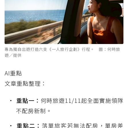
專為獨自出遊打造六支《一人旅行企劃》行程。 圖：何時旅
遊／提供
AI重點
文章重點整理：
重點一：
何時旅遊11/11起全面實施領隊
不配房新制。
重點二：
落單旅客若無法配房，單房差