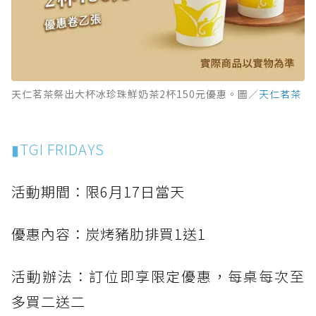
天仁茗茶祭出大杯冰珍珠鮮奶茶2杯150元優惠。圖／
天仁茗茶
▮TGI FRIDAYS
活動期間：限6月17日當天
優惠內容：炭烤豬肋排買1送1
活動辦法：訂位即享限定優惠，每桌每次至
多買二送二