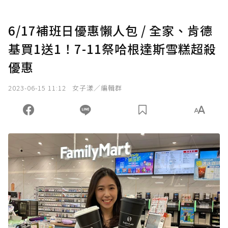
6/17補班日優惠懶人包 / 全家、肯德
基買1送1！7-11祭哈根達斯雪糕超殺
優惠
2023-06-15 11:12
女子漾／編輯群