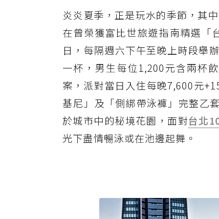
炎炎夏季，正是玩水的季節，其中
在曾榮獲富比世旅遊指南精選「台
日，每隔週六下午至晚上時段舉辦
一杯，男生每位1,200元含兩
案，派對當日入住每晚7,600元+1
基尼」及「側綁帶泳褲」完整乙套
於城市中的秘境花園，面對
台北1
光下盡情暢泳或在池邊起舞。