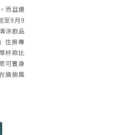
，而且還
至9月9
清涼飲品
」住房專
帶厚杯款比
民眾可置身
在旖旎風