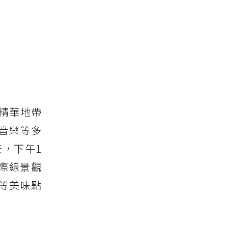
精華地帶
、音樂等多
天，下午1
際線景觀
等美味點