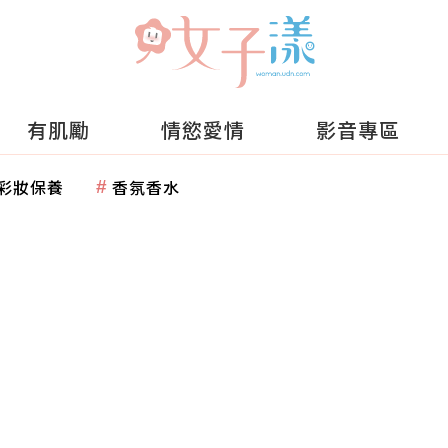
有肌勵
情慾愛情
影音專區
彩妝保養
香氛香水