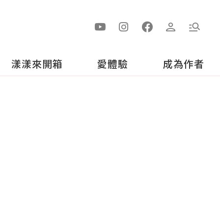
漾漾來開箱
愛體驗
成為作者