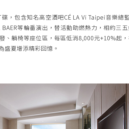
包含知名高空酒吧CÉ LA Vi Taipei音樂總監
A BAER等輪番演出，替活動助燃熱力，相約三
、躺椅等座位區，每區低消8,000元+10%起
為盛夏增添精彩回憶。