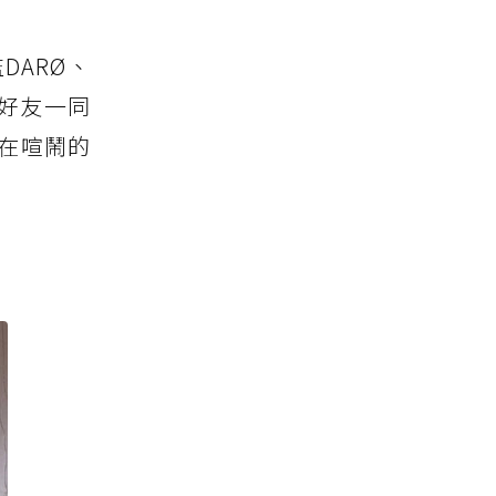
DARØ、
五好友一同
，在喧鬧的