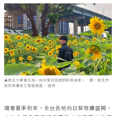
▲新北大都會花海－向日葵花田裡的帥氣身影。 圖：新北市
政府高灘地工程管理處 ／提供
隨著夏季到來，全台各地向日葵陸續盛開，