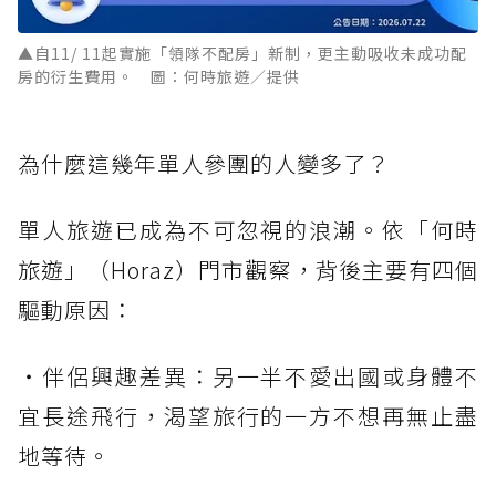
▲自11/ 11起實施「領隊不配房」新制，更主動吸收未成功配
房的衍生費用。 圖：何時旅遊／提供
為什麼這幾年單人參團的人變多了？
單人旅遊已成為不可忽視的浪潮。依「何時
旅遊」（Horaz）門市觀察，背後主要有四個
驅動原因：
・伴侶興趣差異：另一半不愛出國或身體不
宜長途飛行，渴望旅行的一方不想再無止盡
地等待。