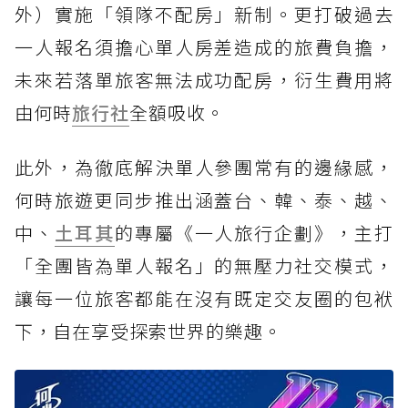
外）實施「領隊不配房」新制。更打破過去
一人報名須擔心單人房差造成的旅費負擔，
未來若落單旅客無法成功配房，衍生費用將
由何時
旅行社
全額吸收。
此外，為徹底解決單人參團常有的邊緣感，
何時旅遊更同步推出涵蓋台、韓、泰、越、
中、
土耳其
的專屬《一人旅行企劃》，主打
「全團皆為單人報名」的無壓力社交模式，
讓每一位旅客都能在沒有既定交友圈的包袱
下，自在享受探索世界的樂趣。