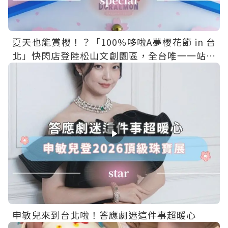
夏天也能賞櫻！？「100%哆啦A夢櫻花節 in 台
北」快閃店登陸松山文創園區，全台唯一一站免
費入場～
申敏兒來到台北啦！答應劇迷這件事超暖心