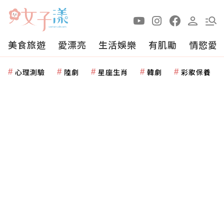
美食旅遊
愛漂亮
生活娛樂
有肌勵
情慾愛
心理測驗
陸劇
星座生肖
韓劇
彩妝保養