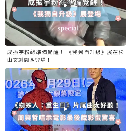
成振宇粉絲準備覺醒！ 《我獨自升級》展在松
山文創園區登場！