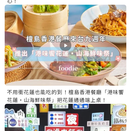
心！
不用衝花蓮也能吃的到！檀島香港餐廳「港味饗
花蓮・山海鮮味祭」把花蓮通通端上桌！