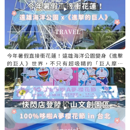
今年暑假直接衝花蓮！遠雄海洋公園變身《進擊
的巨人》世界，不只有超吸睛的「巨人摩天
輪」，還有主題場景、限定餐點、聯名周邊一次
收集