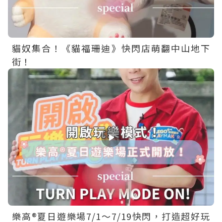
貓奴集合！《貓福珊迪》快閃店萌翻中山地下
街！
樂高®夏日遊樂場7/1～7/19快閃，打造超好玩