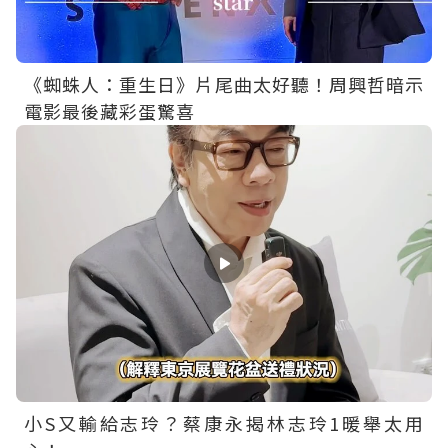
《蜘蛛人：重生日》片尾曲太好聽！周興哲暗示
電影最後藏彩蛋驚喜
小S又輸給志玲？蔡康永揭林志玲1暖舉太用