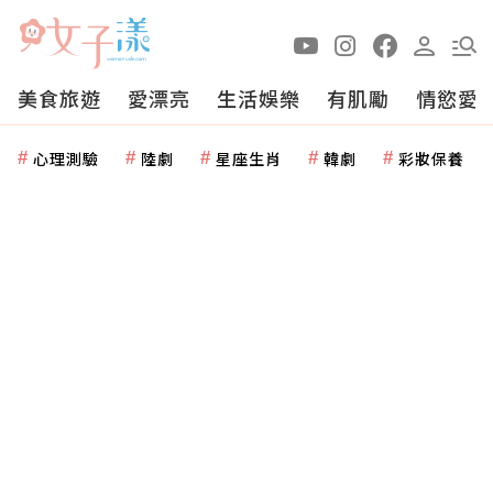
美食旅遊
愛漂亮
生活娛樂
有肌勵
情慾愛
心理測驗
陸劇
星座生肖
韓劇
彩妝保養