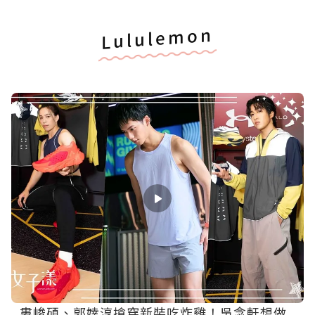
Lululemon
婁峻碩、郭婞淳搶穿新裝吃炸雞！吳念軒想做