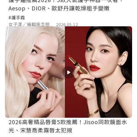
Aesop、DIOR、歐舒丹讓乾燥粗手變嫩
#護手霜
女子漾／編輯張念慈
2026.05.12
2026高奢精品唇膏5款推薦！Jisoo同款鏡面水
光、宋慧喬柔霧唇太犯規