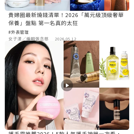
貴婦圈最新燒錢清單！2026「萬元級頂級奢華
保養」盤點 第一名真的太狂
#外表管理
女子漾／編輯張念慈
2026.05.12
護手霜推薦2026！5款人氣護手神器一次看，