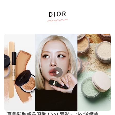
DIOR
夏季彩妝新品開戰！YSL唇彩、Dior濾鏡底