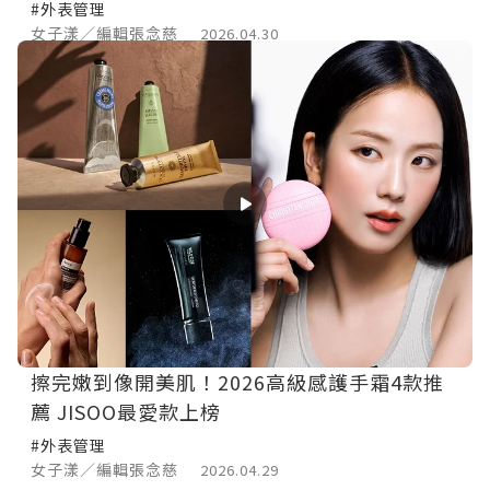
#外表管理
女子漾／編輯張念慈
2026.04.30
擦完嫩到像開美肌！2026高級感護手霜4款推
薦 JISOO最愛款上榜
#外表管理
女子漾／編輯張念慈
2026.04.29