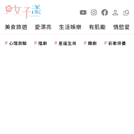
美食旅遊
愛漂亮
生活娛樂
有肌勵
情慾愛
心理測驗
陸劇
星座生肖
韓劇
彩妝保養