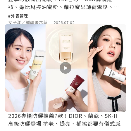
妝、媚比琳控油蜜粉、蘿拉蜜思薄荷雪酪、
bareMinerals純淨礦物彩妝一次看
#外表管理
女子漾／編輯張念慈
2026.07.02
2026專櫃防曬推薦7款！DIOR、蘭蔻、SK-II
高級防曬登場 抗老、提亮、補擦都要有儀式感