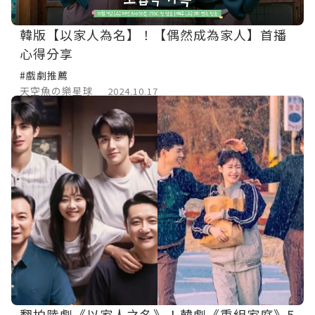
韓版【以家人為名】！【偶然成為家人】首播
心得分享
#戲劇推薦
天空魚の樂星球
2024.10.17
翻拍陸劇《以家人之名》！韓劇《重組家庭》5