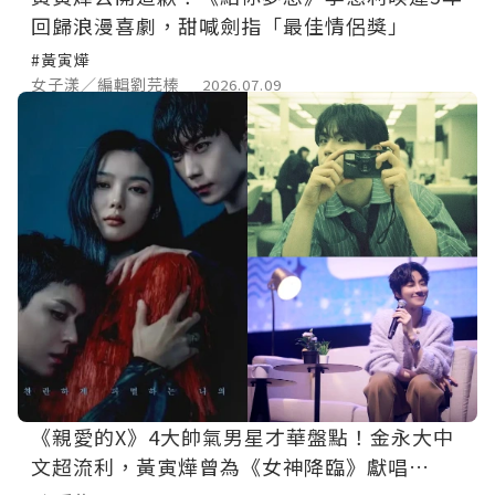
回歸浪漫喜劇，甜喊劍指「最佳情侶獎」
#黃寅燁
女子漾／編輯劉芫榛
2026.07.09
《親愛的X》4大帥氣男星才華盤點！金永大中
文超流利，黃寅燁曾為《女神降臨》獻唱