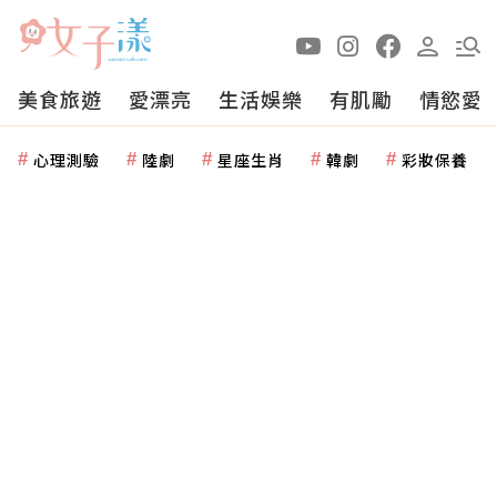
美食旅遊
愛漂亮
生活娛樂
有肌勵
情慾愛
心理測驗
陸劇
星座生肖
韓劇
彩妝保養