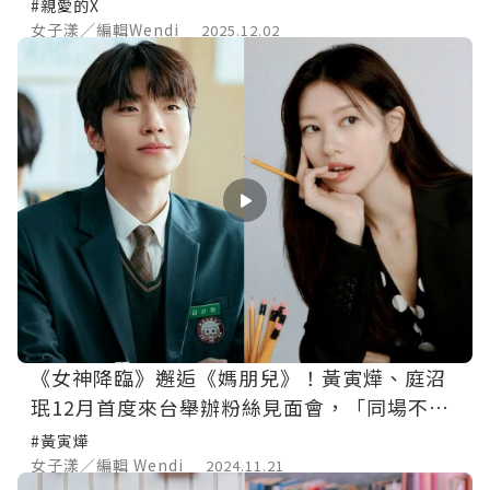
OST！
#親愛的X
女子漾／編輯Wendi
2025.12.02
《女神降臨》邂逅《媽朋兒》！黃寅燁、庭沼
珉12月首度來台舉辦粉絲見面會，「同場不同
天」，放送耶誕驚喜！
#黃寅燁
女子漾／編輯 Wendi
2024.11.21