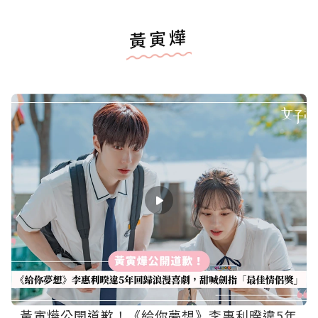
黃寅燁
黃寅燁公開道歉！《給你夢想》李惠利暌違5年