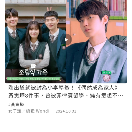
剛出道就被封為小李準基！《偶然成為家人》
黃寅燁8件事，曾被菲律賓留學、擁有意想不到
的好歌喉！
#黃寅燁
女子漾／編輯 Wendi
2024.10.31