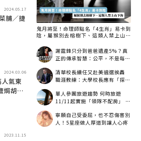
2024.05.17
菜脯／捷
鬼月將至！命理師點名「4生肖」易卡到
陰，屬猴別去榕樹下、這類人禁上山下
海
謝霆鋒只分到爸爸遺產5%？真
正的傳承智慧：公平，不是每個
人拿一樣多
清華校長續任又赴美遴選挨轟
2024.03.06
職涯教練：大學校長應有「探
高人氣東
索」職涯權利嗎？
鹽焗胡椒
單人參團旅遊趨勢 何時旅遊
11/11起實施「領隊不配房」 落
單更免收單房差
寧願自己受委屈，也不忍傷害別
人！5星座做人厚道到讓人心疼
2023.11.15