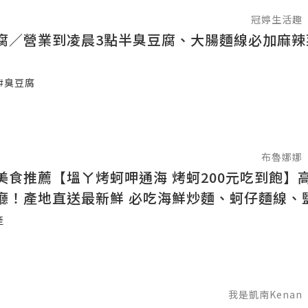
冠婷生活趣
腐／營業到凌晨3點半臭豆腐、大腸麵線必加麻辣
#臭豆腐
布魯娜娜
美食推薦【塭ㄚ烤蚵呷通海 烤蚵200元吃到飽】
廳！產地直送最新鮮 必吃海鮮炒麵、蚵仔麵線、
仔酥 附設兒童遊樂設施
產
我是凱南Kenan