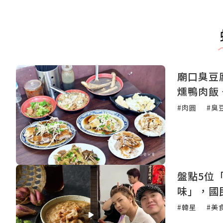
廟口臭豆
燻鴨肉飯
#肉圓
#臭
盤點5位
味」，國
#韓星
#美