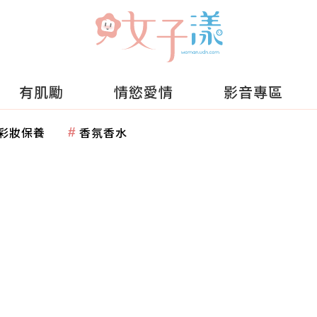
有肌勵
情慾愛情
影音專區
彩妝保養
香氛香水