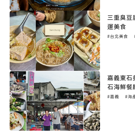
三重臭豆
運美食
#台北美食
嘉義東石
石海鮮餐
魚、炸蚵
#嘉義
#海