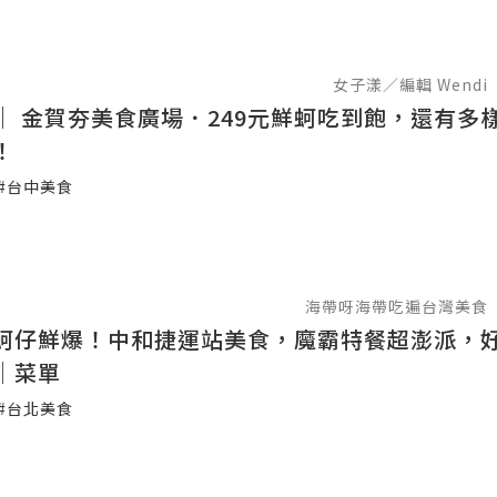
女子漾／編輯 Wendi
｜ 金賀夯美食廣場．249元鮮蚵吃到飽，還有多
！
#台中美食
海帶呀海帶吃遍台灣美食
蚵仔鮮爆！中和捷運站美食，魔霸特餐超澎派，
│菜單
#台北美食