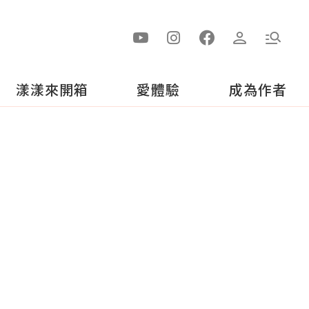
漾漾來開箱
愛體驗
成為作者