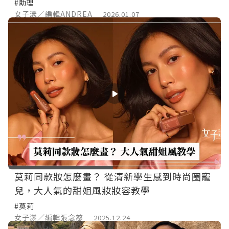
#助理
女子漾／編輯ANDREA
2026.01.07
莫莉同款妝怎麼畫？ 從清新學生感到時尚圈寵
兒，大人氣的甜姐風妝妝容教學
#莫莉
女子漾／編輯張念慈
2025.12.24