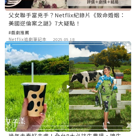
父女聯手當兇手？Netflix紀錄片《致命婚姻：
美國逆倫案之謎》7大疑點！
#戲劇推薦
Netflix追劇筆記本
2025.05.18
過年走春好去處！全台8大必訪牛農場，擠牛