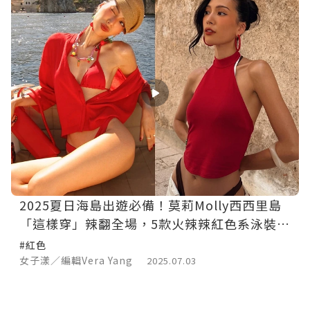
2025夏日海島出遊必備！莫莉Molly西西里島
「這樣穿」辣翻全場，5款火辣辣紅色系泳裝單
品推薦
#紅色
女子漾／編輯Vera Yang
2025.07.03