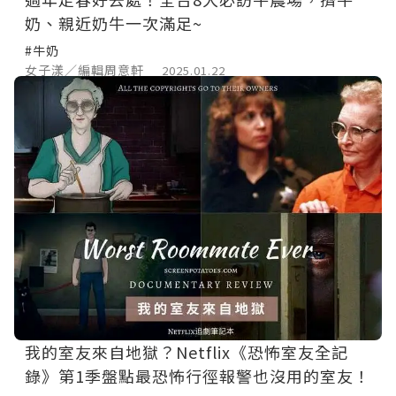
奶、親近奶牛一次滿足~
#牛奶
女子漾／編輯周意軒
2025.01.22
我的室友來自地獄？Netflix《恐怖室友全記
錄》第1季盤點最恐怖行徑報警也沒用的室友！