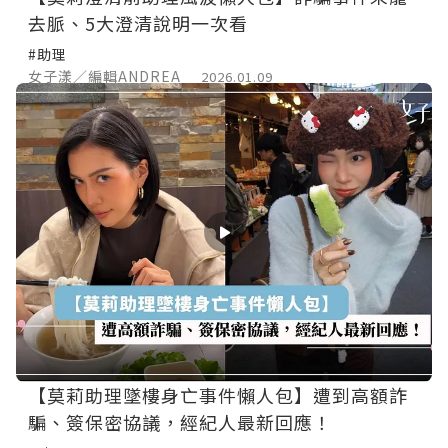
去脈、5大澄清說明一次看
#助理
女子漾／編輯ANDREA
2026.01.09
【莫莉助理墜樓身亡事件懶人包】遭到高額詐
騙、簽保密協議，經紀人最新回應！