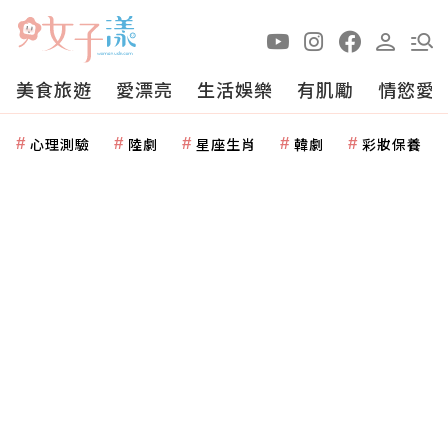
美食旅遊
愛漂亮
生活娛樂
有肌勵
情慾愛
心理測驗
陸劇
星座生肖
韓劇
彩妝保養